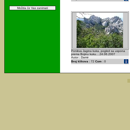
Možda će Vas zanimati
Ponikva Jagina kuka, pogled sa uspona
prema Bojinu kuku....24.06.2007
Autor : Damir
Broj klikova :
72
Com :
0