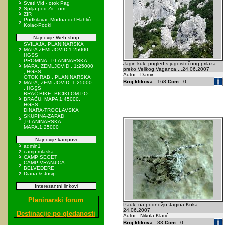
Sveti Vid - otok Pag
Spilja pod Zir - om
ZIR
Podkilavac-Mudna dol-Hahlići-
Kolac-Podki
Najnovije Web shop
SVILAJA, PLANINARSKA
MAPA ZEMLJOVID,1:25000,
HGSS
PROMINA , PLANINARSKA
Jagin kuk, pogled s jugoistočnog prilaza
MAPA, ZEMLJOVID , 1:25000
preko Velikog Vaganca....24.06.2007
, HGSS
Autor : Damir
OTOK RAB , PLANINARSKA
Broj klikova :
168
Com :
0
MAPA, ZEMLJOVID, 1:25000
, HGSS
BRAČ BIKE, BICIKLOM PO
BRAČU, MAPA 1:45000,
HGSS
DINARA-TROGLAVSKA
SKUPINA-ZAPAD
,PLANINARSKA
MAPA,1:25000
Najnovije kampovi
admin1
camp mlaska
CAMP SEGET
CAMP VRANJICA
BELVEDERE
Diana & Josip
Interesantni linkovi
Planinarski forum
Pauk, na podnožju Jagina Kuka ....
24.06.2007
Destinacije po gledanosti
Autor : Nikola Klarić
Broj klikova :
83
Com :
0