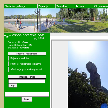
Planinska područja
Županije
Baza slika
Turizam
VR panoram
Dobro došli :
Gost
Posjetitelja online :
22
Statistika :
AWstats
Prijave i registracije
Prijava suradnika
Prijave i registracije članova
Ažuriranje podataka gradovi
Tražilica - crtice