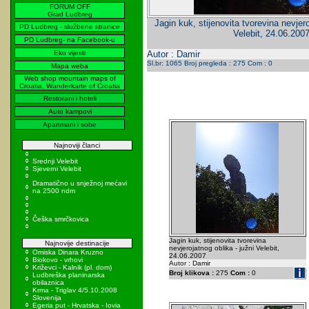
FORUM OFF
Grad Ludbreg
Jagin kuk, stijenovita tvorevina nevjero
PD Ludbreg - službene stranice
Velebit, 24.06.200
PD Ludbreg- na Facebook-u
Eko vijesti
Autor : Damir
Sl.br: 1065 Broj pregleda : 275 Com : 0
Mapa weba
Web shop mountain maps of
Croatia, Wanderkarte of Croatia
Restorani i hoteli
Auto kampovi
Apartmani i sobe
Najnoviji članci
Srednji Velebit
Sjeverni Velebit
Dramatično u snježnoj mećavi
na 2500 ndm
Češka smrčkovica
Jagin kuk, stijenovita tvorevina
Najnovije destinacije
nevjerojatnog oblika - južni Velebit,
Omiska Dinara Kruzno
24.06.2007
Biokovo - vrhovi
Autor : Damir
Križevci - Kalnik (pl. dom)
Broj klikova :
275
Com :
0
Ludbreška planinarska
obilaznica
Krma - Triglav 4/5.10.2008
Slovenija
Egeria put - Hrvatska - Iovia