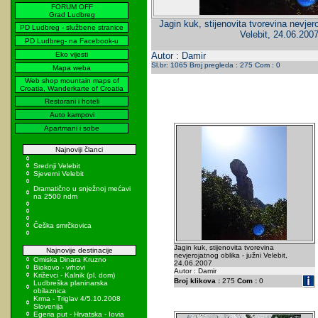
FORUM OFF
Grad Ludbreg
Jagin kuk, stijenovita tvorevina nevjero
PD Ludbreg - službene stranice
Velebit, 24.06.200
PD Ludbreg- na Facebook-u
Eko vijesti
Autor : Damir
Sl.br: 1065 Broj pregleda : 275 Com : 0
Mapa weba
Web shop mountain maps of
Croatia, Wanderkarte of Croatia
Restorani i hoteli
Auto kampovi
Apartmani i sobe
Najnoviji članci
Srednji Velebit
Sjeverni Velebit
Dramatično u snježnoj mećavi
na 2500 ndm
Češka smrčkovica
Jagin kuk, stijenovita tvorevina
Najnovije destinacije
nevjerojatnog oblika - južni Velebit,
Omiska Dinara Kruzno
24.06.2007
Biokovo - vrhovi
Autor : Damir
Križevci - Kalnik (pl. dom)
Broj klikova :
275
Com :
0
Ludbreška planinarska
obilaznica
Krma - Triglav 4/5.10.2008
Slovenija
Egeria put - Hrvatska - Iovia