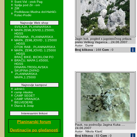
Sveti Vid - otok Pag
Spilja pod Zir - om
ZIR
Podkilavac-Mudna dol-Hahlići-
Kolac-Podki
Najnovije Web shop
SVILAJA, PLANINARSKA
MAPA ZEMLJOVID,1:25000,
HGSS
PROMINA , PLANINARSKA
Jagin kuk, pogled s jugoistočnog prilaza
MAPA, ZEMLJOVID , 1:25000
preko Velikog Vaganca....24.06.2007
, HGSS
Autor : Damir
OTOK RAB , PLANINARSKA
Broj klikova :
168
Com :
0
MAPA, ZEMLJOVID, 1:25000
, HGSS
BRAČ BIKE, BICIKLOM PO
BRAČU, MAPA 1:45000,
HGSS
DINARA-TROGLAVSKA
SKUPINA-ZAPAD
,PLANINARSKA
MAPA,1:25000
Najnovije kampovi
admin1
camp mlaska
CAMP SEGET
CAMP VRANJICA
BELVEDERE
Diana & Josip
Interesantni linkovi
Planinarski forum
Pauk, na podnožju Jagina Kuka ....
24.06.2007
Destinacije po gledanosti
Autor : Nikola Klarić
Broj klikova :
83
Com :
0