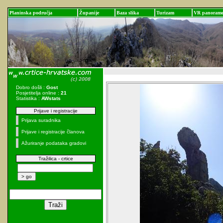
Planinska područja
Županije
Baza slika
Turizam
VR panoram
Dobro došli :
Gost
Posjetitelja online :
21
Statistika :
AWstats
Prijave i registracije
Prijava suradnika
Prijave i registracije članova
Ažuriranje podataka gradovi
Tražilica - crtice