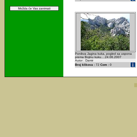
Možda će Vas zanimati
Ponikva Jagina kuka, pogled sa uspona
prema Bojinu kuku....24.06.2007
Autor : Damir
Broj klikova :
72
Com :
0