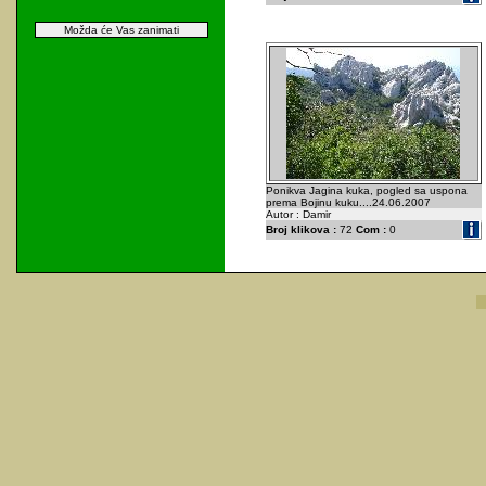
Možda će Vas zanimati
Ponikva Jagina kuka, pogled sa uspona
prema Bojinu kuku....24.06.2007
Autor : Damir
Broj klikova :
72
Com :
0