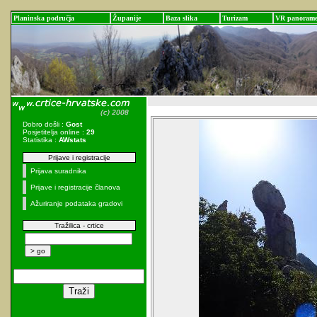
Planinska područja
Županije
Baza slika
Turizam
VR panoram
Dobro došli :
Gost
Posjetitelja online :
29
Statistika :
AWstats
Prijave i registracije
Prijava suradnika
Prijave i registracije članova
Ažuriranje podataka gradovi
Tražilica - crtice