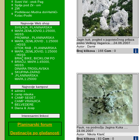
Sveti Vid - otok Pag
Spilja pod Zir - om
ZIR
Podkilavac-Mudna dol-Hahlići-
Kolac-Podki
Najnovije Web shop
SVILAJA, PLANINARSKA
MAPA ZEMLJOVID,1:25000,
HGSS
PROMINA , PLANINARSKA
Jagin kuk, pogled s jugoistočnog prilaza
MAPA, ZEMLJOVID , 1:25000
preko Velikog Vaganca....24.06.2007
, HGSS
Autor : Damir
OTOK RAB , PLANINARSKA
Broj klikova :
168
Com :
0
MAPA, ZEMLJOVID, 1:25000
, HGSS
BRAČ BIKE, BICIKLOM PO
BRAČU, MAPA 1:45000,
HGSS
DINARA-TROGLAVSKA
SKUPINA-ZAPAD
,PLANINARSKA
MAPA,1:25000
Najnovije kampovi
admin1
camp mlaska
CAMP SEGET
CAMP VRANJICA
BELVEDERE
Diana & Josip
Interesantni linkovi
Planinarski forum
Pauk, na podnožju Jagina Kuka ....
24.06.2007
Destinacije po gledanosti
Autor : Nikola Klarić
Broj klikova :
83
Com :
0