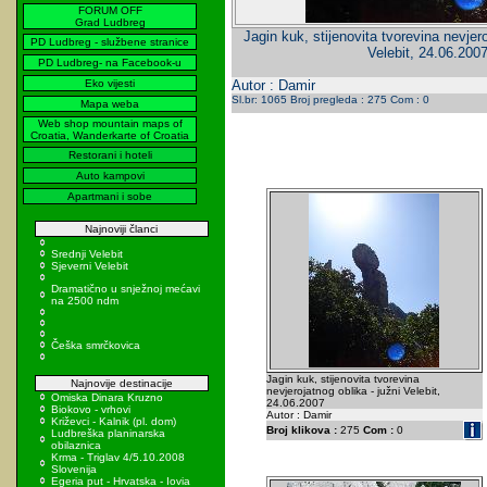
FORUM OFF
Grad Ludbreg
Jagin kuk, stijenovita tvorevina nevjero
PD Ludbreg - službene stranice
Velebit, 24.06.200
PD Ludbreg- na Facebook-u
Eko vijesti
Autor : Damir
Sl.br: 1065 Broj pregleda : 275 Com : 0
Mapa weba
Web shop mountain maps of
Croatia, Wanderkarte of Croatia
Restorani i hoteli
Auto kampovi
Apartmani i sobe
Najnoviji članci
Srednji Velebit
Sjeverni Velebit
Dramatično u snježnoj mećavi
na 2500 ndm
Češka smrčkovica
Jagin kuk, stijenovita tvorevina
Najnovije destinacije
nevjerojatnog oblika - južni Velebit,
Omiska Dinara Kruzno
24.06.2007
Biokovo - vrhovi
Autor : Damir
Križevci - Kalnik (pl. dom)
Broj klikova :
275
Com :
0
Ludbreška planinarska
obilaznica
Krma - Triglav 4/5.10.2008
Slovenija
Egeria put - Hrvatska - Iovia