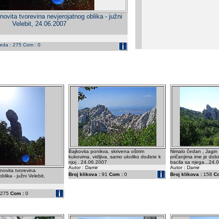
enovita tvorevina nevjerojatnog oblika - južni
Velebit, 24.06.2007
leda : 275 Com : 0
Bajkovita ponikva, skrivena oštrim
Nimalo čedan , Jagin
kukovima, vidljiva, samo ukoliko dođete k
pričanjima ime je dob
njoj . 24.06.2007
bacila sa njega...24.
Autor : Damir
Autor : Damir
enovita tvorevina
Broj klikova :
91
Com :
0
Broj klikova :
158
C
blika - južni Velebit,
275
Com :
0