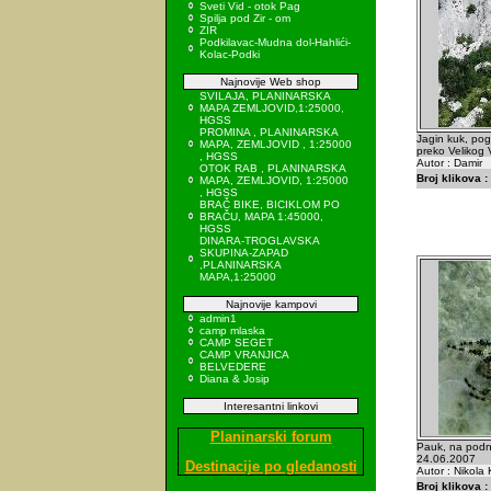
Sveti Vid - otok Pag
Spilja pod Zir - om
ZIR
Podkilavac-Mudna dol-Hahlići-
Kolac-Podki
Najnovije Web shop
SVILAJA, PLANINARSKA
MAPA ZEMLJOVID,1:25000,
HGSS
PROMINA , PLANINARSKA
Jagin kuk, pog
MAPA, ZEMLJOVID , 1:25000
preko Velikog
, HGSS
Autor : Damir
OTOK RAB , PLANINARSKA
Broj klikova :
MAPA, ZEMLJOVID, 1:25000
, HGSS
BRAČ BIKE, BICIKLOM PO
BRAČU, MAPA 1:45000,
HGSS
DINARA-TROGLAVSKA
SKUPINA-ZAPAD
,PLANINARSKA
MAPA,1:25000
Najnovije kampovi
admin1
camp mlaska
CAMP SEGET
CAMP VRANJICA
BELVEDERE
Diana & Josip
Interesantni linkovi
Planinarski forum
Pauk, na podno
24.06.2007
Destinacije po gledanosti
Autor : Nikola 
Broj klikova :