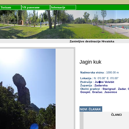
Turizam
VR panorame
Informacije
Zanimljive destinacije Hrvatska
Jagin kuk
Nadmorska visina :
1000.00 m
Lokacija :
N: 0'0.00'' E: 0'0.00''
Ju�ni Velebit
Područje :
Zadarska
Županija :
Starigrad
Zadar
O
Okolni gradovi :
,
,
Gospić
Gračac
Jasenice
,
,
ČLANCI