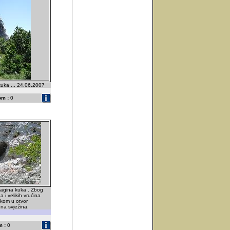
uka ... 24.06.2007
om :
0
Jagina kuka . Zbog
 i velikih vrućina
skom u otvor
na svježina.
 :
0