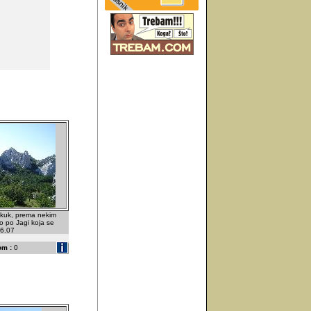
 kuk, prema nekim
io po Jagi koja se
06.07
om :
0