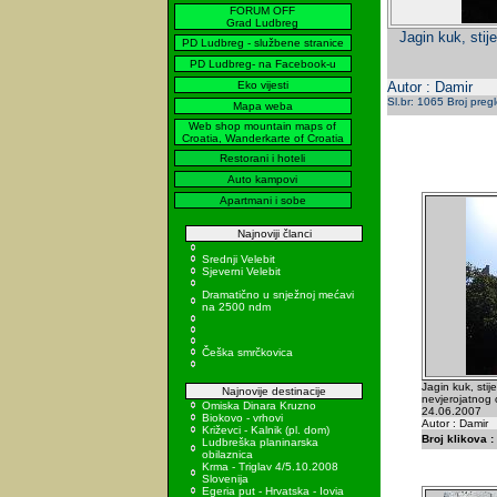
FORUM OFF
Grad Ludbreg
Jagin kuk, stij
PD Ludbreg - službene stranice
PD Ludbreg- na Facebook-u
Eko vijesti
Autor : Damir
Sl.br: 1065 Broj preg
Mapa weba
Web shop mountain maps of
Croatia, Wanderkarte of Croatia
Restorani i hoteli
Auto kampovi
Apartmani i sobe
Najnoviji članci
Srednji Velebit
Sjeverni Velebit
Dramatično u snježnoj mećavi
na 2500 ndm
Češka smrčkovica
Jagin kuk, stij
Najnovije destinacije
nevjerojatnog o
Omiska Dinara Kruzno
24.06.2007
Biokovo - vrhovi
Autor : Damir
Križevci - Kalnik (pl. dom)
Broj klikova :
Ludbreška planinarska
obilaznica
Krma - Triglav 4/5.10.2008
Slovenija
Egeria put - Hrvatska - Iovia