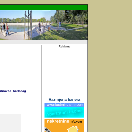
Reklame
brovac
Karlobag
,
,
Razmjena banera