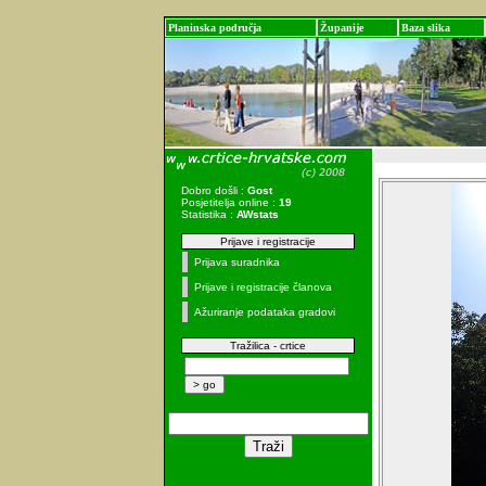
Planinska područja
Županije
Baza slika
Dobro došli :
Gost
Posjetitelja online :
19
Statistika :
AWstats
Prijave i registracije
Prijava suradnika
Prijave i registracije članova
Ažuriranje podataka gradovi
Tražilica - crtice