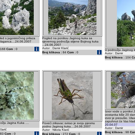
led s jugoistočnog prilaza
Pogled na ponikvu Jaginog kuka sa
 Vaganca....24.06.2007
sjevernog podnožja stijene Bojinog kuka
...24.06.2007
Autor : Damir Klarić
168
Com :
0
U podnožju Jaginog k
Broj klikova :
84
Com :
0
Autor : Damir
Broj klikova :
104
C
Izvor vode u ponikvi 
izostanka kiše 20 dana
izvor je presušio. Ula
zapuhnut će Vas hlad
žju Jagina Kuka ....
Poveći zrikavac svirao je svoju pjesmu
20.04.07
podno Jaginog kuka....24.06.2007
Autor : Damir
Klarić
Autor : Nikola Klarić
Broj klikova :
98
Com
83
Com :
0
Broj klikova :
272
Com :
0