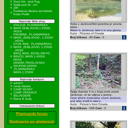
Sveti Vid - otok Pag
Spilja pod Zir - om
ZIR
Podkilavac-Mudna dol-Hahlići-
Kolac-Podki
Najnovije Web shop
Voda u Jankovečkim jezerima je veoma
SVILAJA, PLANINARSKA
bistra .
MAPA ZEMLJOVID,1:25000,
Water in Jankovac lake's is very glassy .
HGSS
Autor : Pictures of Croatia
PROMINA , PLANINARSKA
Broj klikova :
86
Com :
0
MAPA, ZEMLJOVID , 1:25000
, HGSS
OTOK RAB , PLANINARSKA
MAPA, ZEMLJOVID, 1:25000
, HGSS
BRAČ BIKE, BICIKLOM PO
BRAČU, MAPA 1:45000,
HGSS
DINARA-TROGLAVSKA
SKUPINA-ZAPAD
,PLANINARSKA
MAPA,1:25000
Najnovije kampovi
admin1
camp mlaska
CAMP SEGET
Špilja duboka 3 m u kojoj izvire potok
CAMP VRANJICA
Jankovac, te se ulijeva u jezera .
BELVEDERE
Cave where emanative count Jankovic,
Diana & Josip
and after instill in lake's .
Autor : Picture's from Croatia .
Interesantni linkovi
Broj klikova :
598
Com :
0
Planinarski forum
Destinacije po gledanosti