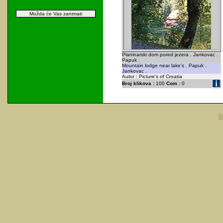
Možda će Vas zanimati
Planinarski dom pored jezera . Jankovac .
Papuk .
Mountain lodge near lake's . Papuk .
Jankovac .
Autor : Picture's of Croatia
Broj klikova :
100
Com :
0