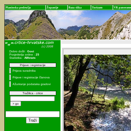
Planinska područja
Županije
Baza slika
Turizam
VR panoram
Dobro došli :
Gost
Posjetitelja online :
25
Statistika :
AWstats
Prijave i registracije
Prijava suradnika
Prijave i registracije članova
Ažuriranje podataka gradovi
Tražilica - crtice