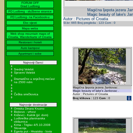
FORUM OFF
Grad Ludbreg
Magićna ljepota jezera Ja
PD Ludbreg - službene stranice
Magic beauty of lake's Ja
PD Ludbreg- na Facebook-u
Autor : Pictures of Croatia
Eko vijesti
Sl.br: 665 Broj pregleda : 123 Com : 0
Mapa weba
Web shop mountain maps of
Croatia, Wanderkarte of Croatia
Restorani i hoteli
Auto kampovi
Apartmani i sobe
Najnoviji članci
Srednji Velebit
Sjeverni Velebit
Dramatično u snježnoj mećavi
na 2500 ndm
Magićna ljepota jezera Jankovac .
Magic beauty of lake's Jankovac .
Autor : Pictures of Croatia
Češka smrčkovica
Broj klikova :
123
Com :
0
Najnovije destinacije
Omiska Dinara Kruzno
Biokovo - vrhovi
Križevci - Kalnik (pl. dom)
Ludbreška planinarska
obilaznica
Krma - Triglav 4/5.10.2008
Slovenija
Egeria put - Hrvatska - Iovia