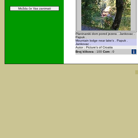
Možda će Vas zanimati
Planinarski dom pored jezera . Jankovac .
Papuk .
Mountain lodge near lake's . Papuk .
Jankovac .
Autor : Picture's of Croatia
Broj klikova :
100
Com :
0