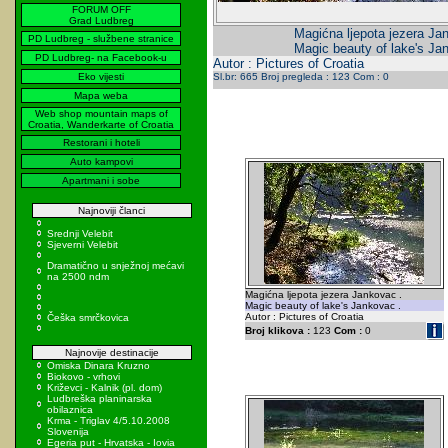
FORUM OFF
Grad Ludbreg
Magićna ljepota jezera Ja
PD Ludbreg - službene stranice
Magic beauty of lake's Ja
PD Ludbreg- na Facebook-u
Autor : Pictures of Croatia
Eko vijesti
Sl.br: 665 Broj pregleda : 123 Com : 0
Mapa weba
Web shop mountain maps of
Croatia, Wanderkarte of Croatia
Restorani i hoteli
Auto kampovi
Apartmani i sobe
Najnoviji članci
Srednji Velebit
Sjeverni Velebit
Dramatično u snježnoj mećavi
na 2500 ndm
Magićna ljepota jezera Jankovac .
Magic beauty of lake's Jankovac .
Autor : Pictures of Croatia
Češka smrčkovica
Broj klikova :
123
Com :
0
Najnovije destinacije
Omiska Dinara Kruzno
Biokovo - vrhovi
Križevci - Kalnik (pl. dom)
Ludbreška planinarska
obilaznica
Krma - Triglav 4/5.10.2008
Slovenija
Egeria put - Hrvatska - Iovia