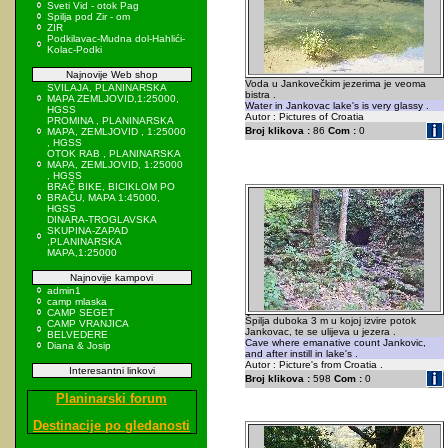
Sveti Vid - otok Pag
Spilja pod Zir - om
ZIR
Podkilavac-Mudna dol-Hahlići-
Kolac-Podki
Najnovije Web shop
Voda u Jankovečkim jezerima je veoma
SVILAJA, PLANINARSKA
bistra .
MAPA ZEMLJOVID,1:25000,
Water in Jankovac lake's is very glassy .
HGSS
Autor : Pictures of Croatia
PROMINA , PLANINARSKA
Broj klikova :
86
Com :
0
MAPA, ZEMLJOVID , 1:25000
, HGSS
OTOK RAB , PLANINARSKA
MAPA, ZEMLJOVID, 1:25000
, HGSS
BRAČ BIKE, BICIKLOM PO
BRAČU, MAPA 1:45000,
HGSS
DINARA-TROGLAVSKA
SKUPINA-ZAPAD
,PLANINARSKA
MAPA,1:25000
Najnovije kampovi
admin1
camp mlaska
CAMP SEGET
Špilja duboka 3 m u kojoj izvire potok
CAMP VRANJICA
Jankovac, te se ulijeva u jezera .
BELVEDERE
Cave where emanative count Jankovic,
Diana & Josip
and after instill in lake's .
Autor : Picture's from Croatia .
Interesantni linkovi
Broj klikova :
598
Com :
0
Planinarski forum
Destinacije po gledanosti