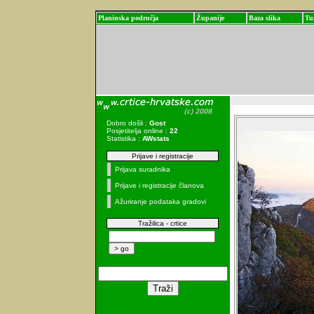
Planinska područja
Županije
Baza slika
Tu
Dobro došli :
Gost
Posjetitelja online :
22
Statistika :
AWstats
Prijave i registracije
Prijava suradnika
Prijave i registracije članova
Ažuriranje podataka gradovi
Tražilica - crtice