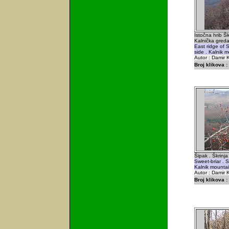
Istočna hrib Š
Kalnička greda
East ridge of S
side . Kalnik m
Autor : Damir K
Broj klikova :
Šipak . Škrinja
Sweet-briar . S
Kalnik mountai
Autor : Damir K
Broj klikova :