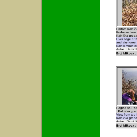
Hrbtom Kalnič
Podrevec kroz 
Kalnička greda 
Over ridge of 
and airy forest
Kalnik mountai
Autor : Damir K
Broj klikova :
Pogled sa Pod
. Kalnička gred
View from top 
Kalnicka greda 
Autor : Damir K
Broj klikova :