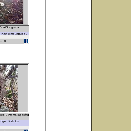
Kalnička greda .
. Kalnik mountain's .
 :
0
redi . Prema logorištu
edge . Kalnik's