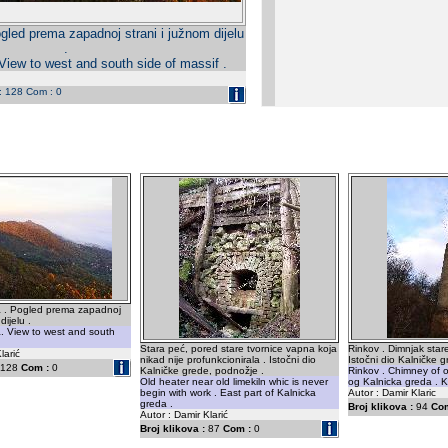
gled prema zapadnoj strani i južnom dijelu
.
View to west and south side of massif .
 : 128 Com : 0
a . Pogled prema zapadnoj
dijelu .
. View to west and south
.
Stara peć, pored stare tvornice vapna koja
Rinkov . Dimnjak star
larić
nikad nije profunkcionirala . Istočni dio
Istočni dio Kalničke g
128
Com :
0
Kalničke grede, podnožje .
Rinkov . Chimney of ol
Old heater near old limekiln whic is never
og Kalnicka greda . Ka
begin with work . East part of Kalnicka
Autor : Damir Klaric
greda .
Broj klikova :
94
Com
Autor : Damir Klarić
Broj klikova :
87
Com :
0