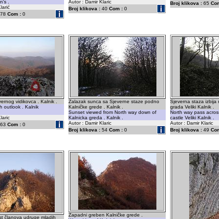
n's .
Autor : Damir Klaric
Broj klikova :
65
Com
larić
Broj klikova :
40
Com :
0
78
Com :
0
ernog vidikovca . Kalnik .
Zalazak sunca sa Sjeverne staze podno
Sjeverna staza izbija 
h outlook . Kalnik
Kalničke grede . Kalnik .
grada Veliki Kalnik .
Sunset viewed from North way down of
North way pass acro
laric
Kalnicka greda . Kalnik .
castle Veliki Kalnik .
Autor : Damir Klaric
Autor : Damir Klaric
63
Com :
0
Broj klikova :
54
Com :
0
Broj klikova :
49
Com
Zapadni greben Kalničke grede .
st članova udruge mladih