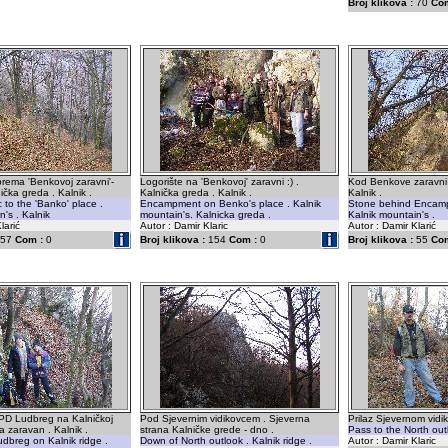
Broj klikova :
70
Com
rema 'Benkovoj zaravni'-
Logorište na 'Benkovoj' zaravni :) .
Kod Benkove zaravni 
nička greda . Kalnik .
Kalnička greda . Kalnik .
Kalnik .
to the 'Banko' place .
Encampment on Benko's place . Kalnik
Stone behind Encampm
n's . Kalnik
mountain's. Kalnicka greda .
Kalnik mountain's .
larić
Autor : Damir Klaric
Autor : Damir Klarić
57
Com :
0
Broj klikova :
154
Com :
0
Broj klikova :
55
Com
 PD Ludbreg na Kalničkoj
Pod Sjevernim vidikovcem . Sjeverna
Prilaz Sjevernom vidik
a zaravan . Kalnik .
strana Kalničke grede - dno .
Pass to the North outl
dbreg on Kalnik ridge .
Down of North outlook . Kalnik ridge .
Autor : Damir Klaric