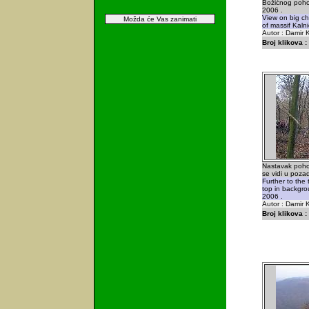
Božićnog pohod
2006 .
View on big ch
Možda će Vas zanimati
of massif Kalni
Autor : Damir K
Broj klikova :
Nastavak pohod
se vidi u pozadi
Further to the
top in backgr
2006 .
Autor : Damir K
Broj klikova :