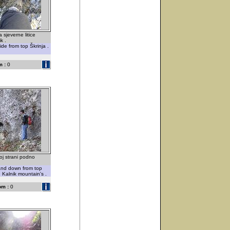
 sjeverne litice
k .
de from top Škrinja .
 :
0
oj strani podno
t and down from top
. Kalnik mountain's .
om :
0