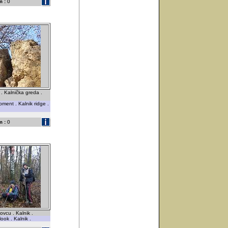
 :
0
. Kalnička greda .
ent . Kalnik ridge .
 :
0
ovcu . Kalnik .
ook . Kalnik .