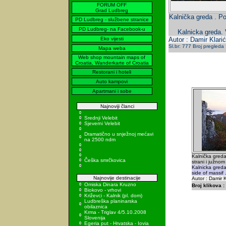
FORUM OFF
Grad Ludbreg
Kalnička greda . Po
PD Ludbreg - službene stranice
PD Ludbreg- na Facebook-u
Kalnicka greda. 
Eko vijesti
Autor : Damir Klarić
Sl.br: 777 Broj pregleda
Mapa weba
Web shop mountain maps of
Croatia, Wanderkarte of Croatia
Restorani i hoteli
Auto kampovi
Apartmani i sobe
Najnoviji članci
Srednji Velebit
Sjeverni Velebit
Dramatično u snježnoj mećavi
na 2500 ndm
Kalnička gred
Češka smrčkovica
strani i južnom 
Kalnicka greda
side of massif 
Najnovije destinacije
Autor : Damir K
Omiska Dinara Kruzno
Broj klikova :
Biokovo - vrhovi
Križevci - Kalnik (pl. dom)
Ludbreška planinarska
obilaznica
Krma - Triglav 4/5.10.2008
Slovenija
Egeria put - Hrvatska - Iovia