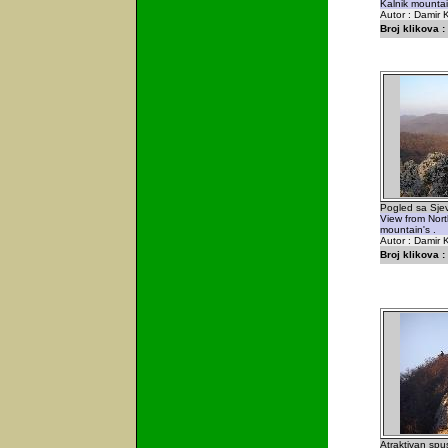
Kalnik mountai
Autor : Damir K
Broj klikova :
Pogled sa Sjev
View from Nort
mountain's .
Autor : Damir K
Broj klikova :
Atraktivan spu