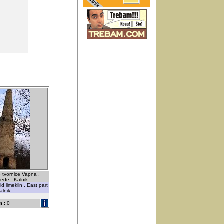
e tvornice Vapna .
rede . Kalnik .
d limekiln . East part
lnik .
 :
0