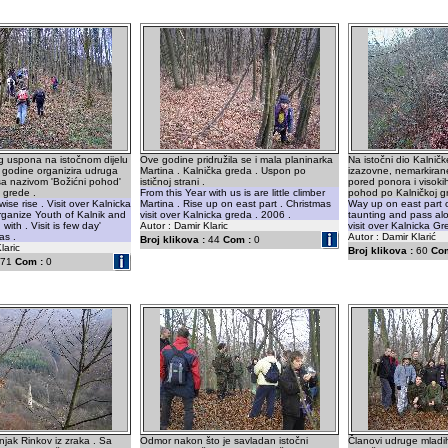
g uspona na istočnom dijelu
Ove godine pridružila se i mala planinarka
Na istočni dio Kalnič
 godine organizira udruga
Martina . Kalnička greda . Uspon po
izazovne, nemarkirane
sa nazivom 'Božićni pohod'
ističnoj strani .
pored ponora i visokih 
 grede .
From this Year with us is are little climber
pohod po Kalničkoj gr
ise rise . Visit over Kalnicka
Martina . Rise up on east part . Christmas
Way up on east part 
rganize Youth of Kalnik and
visit over Kalnicka greda . 2006 .
taunting and pass alo
 with . Visit is few day'
Autor : Damir Klaric
visit over Kalnicka Gr
as .
Autor : Damir Klarić
Broj klikova :
44
Com :
0
laric
Broj klikova :
60
Com
71
Com :
0
jak Rinkov iz zraka . Sa
Odmor nakon što je savladan istočni
Članovi udruge mladih