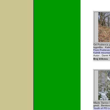
Od Podrevca p
logorištu . Kal
From Podrevec 
Kalnik mountai
Autor : Damir K
Broj klikova :
Mlade članice
gredi . Benkov
Youth of PD Lu