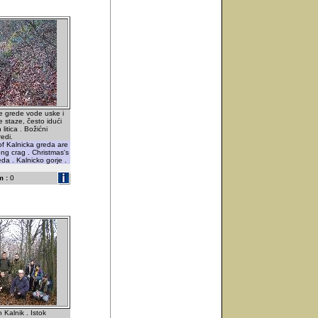
ke grede vode uske i
 staze, često idući
litica . Božićni
edi.
of Kalnicka greda are
ng crag . Christmas's
eda . Kalnicko gorje .
 :
0
 Kalnik . Istok