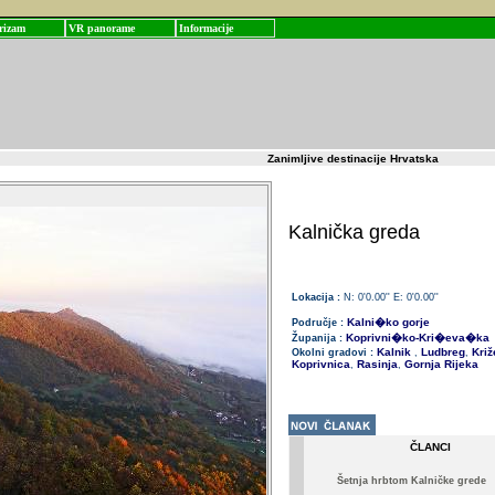
rizam
VR panorame
Informacije
Zanimljive destinacije Hrvatska
Kalnička greda
Lokacija :
N: 0'0.00'' E: 0'0.00''
Kalni�ko gorje
Područje :
Koprivni�ko-Kri�eva�ka
Županija :
Kalnik
Ludbreg
Križ
Okolni gradovi :
,
,
Koprivnica
Rasinja
Gornja Rijeka
,
,
ČLANCI
Šetnja hrbtom Kalničke grede