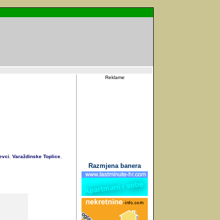
Reklame
evci
Varaždinske Toplice
,
,
Razmjena banera