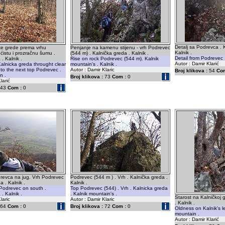
Detalj sa Podrevca . 
ke grede prema vrhu
Penjanje na kamenu stijenu - vrh Podrevec
Kalnik .
ćistu i prozračnu šumu .
(544 m) . Kalnička greda . Kalnik .
Detail from Podrevec 
. Kalnik .
Rise on rock Podrevec (544 m). Kalnik
Autor : Damir Klarić
Kalnicka greda throught clear
mountain's . Kalnik .
 to the next top Podrevec .
Autor : Damir Klaric
Broj klikova :
54
Com
n .
Broj klikova :
73
Com :
0
larić
43
Com :
0
revca na jug. Vrh Podrevec
Podrevec (544 m ) . Vrh . Kalnička greda .
a . Kalnik .
Kalnik .
Podrevec on south .
Top Podrevec (544) . Vrh . Kalnicka greda
. Kalnik .
. Kalnik mountain's .
Starost na Kalničkoj g
laric
Autor : Damir Klaric
. Kalnik .
64
Com :
0
Broj klikova :
72
Com :
0
Oldness on Kalnik's l
mountain .
Autor : Damir Klarić