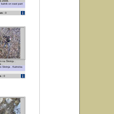
12.2006.
 kalnik on east part
om :
0
 na Škrinju .
k .
o Skrinja . Kalnicka
 :
0