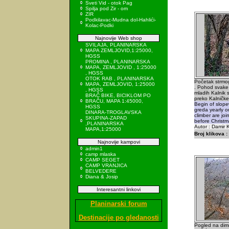
Sveti Vid - otok Pag
Spilja pod Zir - om
ZIR
Podkilavac-Mudna dol-Hahlići-
Kolac-Podki
Najnovije Web shop
SVILAJA, PLANINARSKA
MAPA ZEMLJOVID,1:25000,
HGSS
PROMINA , PLANINARSKA
MAPA, ZEMLJOVID , 1:25000
, HGSS
OTOK RAB , PLANINARSKA
Početak strmo
MAPA, ZEMLJOVID, 1:25000
. Pohod svake
, HGSS
mladih Kalnik 
BRAČ BIKE, BICIKLOM PO
preko Kalničke
BRAČU, MAPA 1:45000,
Begin of slopew
HGSS
greda yearly o
DINARA-TROGLAVSKA
climber are join
SKUPINA-ZAPAD
before Christm
,PLANINARSKA
Autor : Damir K
MAPA,1:25000
Broj klikova :
Najnovije kampovi
admin1
camp mlaska
CAMP SEGET
CAMP VRANJICA
BELVEDERE
Diana & Josip
Interesantni linkovi
Planinarski forum
Destinacije po gledanosti
Pogled na dimn