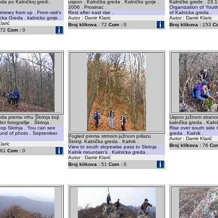
a po Kalničkoj gredi .
uspon . Kalnička greda . Kalničko gorje .
Kalničke grede . 23.
2006 . Prosinac .
Organization of Youth
immey from up . From visit's
Rest after east rise .
of Kalnicka greda .
cka Greda . kalnicko gorje .
Autor : Damir Klaric
Autor : Damir Klaric
larić
Broj klikova :
72
Com :
0
Broj klikova :
153
C
72
Com :
0
a prema vrhu Škrinja koji
Uspon južnom stranom
ni fotografije . Škrinja .
kalnička greda . Kalni
 top Skrinja . You can see
Rise over south side t
ound of photo . September
greda . Kalnik .
Pogled prema strmom južnom prilazu
Autor : Damir Klarić
Škrinji. Kalnička greda . Kalnik .
laric
Broj klikova :
76
Com
View to south slopewise pass to Skrinja .
61
Com :
0
Kalnik mountain's . Kalnicka greda .
Autor : Damir Klarić
Broj klikova :
51
Com :
0