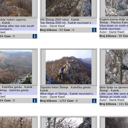
Pogled prema dolje sa
krinje nakon uspona .
Vrh Škrinja (500 ndm) . Kalnik .
Škrinje . Planina Kalni
 .Kalnik .
Top Skrinja (500 m) . Kalnik mountain's .
View down on north si
krinja after rise over south
Autor : Damir Klarić
Kalnik mountain .
ountain's .
Broj klikova :
93
Com :
0
Autor : Damir Klarić
larić
Broj klikova :
90
Com
84
Com :
0
 . Kalnička greda . Kalnik .
Zapadni hrbet Škrinje . Kalnička greda .
Mala špilja na sjevern
krinja . kalnicka greda .
Kalnik .
Škrinje . Kalnik .
n .
West ridge of Skrinja . Kalnik mountain's.
Little cave little wes
larić
Autor : Damir Klarić
Skrinja on north rock 
Autor : Damir Klarić
64
Com :
0
Broj klikova :
1252
Com :
0
Broj klikova :
101
C