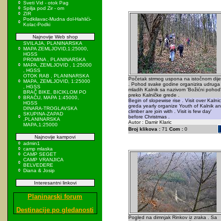
Sveti Vid - otok Pag
Spilja pod Zir - om
ZIR
Podkilavac-Mudna dol-Hahlići-
Kolac-Podki
Najnovije Web shop
SVILAJA, PLANINARSKA
MAPA ZEMLJOVID,1:25000,
HGSS
PROMINA , PLANINARSKA
MAPA, ZEMLJOVID , 1:25000
, HGSS
OTOK RAB , PLANINARSKA
Početak strmog uspona na istočnom dije
MAPA, ZEMLJOVID, 1:25000
. Pohod svake godine organizira udruga
, HGSS
mladih Kalnik sa nazivom 'Božićni pohod
BRAČ BIKE, BICIKLOM PO
preko Kalničke grede .
BRAČU, MAPA 1:45000,
Begin of slopewise rise . Visit over Kalni
HGSS
greda yearly organize Youth of Kalnik a
DINARA-TROGLAVSKA
climber are join with . Visit is few day'
SKUPINA-ZAPAD
before Christmas .
,PLANINARSKA
Autor : Damir Klaric
MAPA,1:25000
Broj klikova :
71
Com :
0
Najnovije kampovi
admin1
camp mlaska
CAMP SEGET
CAMP VRANJICA
BELVEDERE
Diana & Josip
Interesantni linkovi
Planinarski forum
Destinacije po gledanosti
Pogled na dimnjak Rinkov iz zraka . Sa