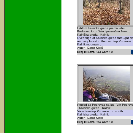
Hrbtom Kalničke grede prema vrhu
Podrevec kroz ćistu i prozračnu šumu .
Kalnička greda . Kalnik .
Over ridge of Kalnicka greda throught cl
and airy forest to the next top Podrevec 
Kalnik mountain .
Autor : Damir Klarić
Broj klikova :
43
Com :
0
Pogled sa Podrevca na jug. Vrh Podrev
. Kalnička greda . Kalnik .
View from top Podrevec on south .
Kalnicka greda . Kalnik .
Autor : Damir Klaric
Broj klikova :
64
Com :
0