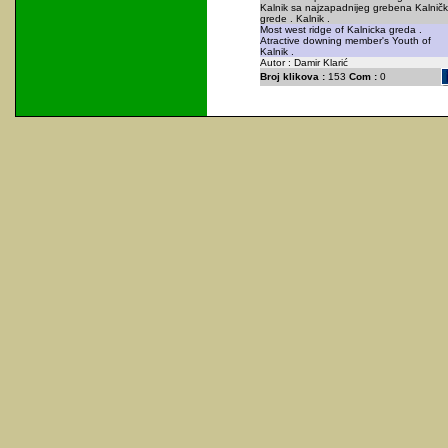
Kalnik sa najzapadnijeg grebena Kalnič
grede . Kalnik .
Most west ridge of Kalnicka greda .
Atractive downing member's Youth of
Kalnik .
Autor : Damir Klarić
Broj klikova :
153
Com :
0