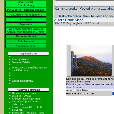
FORUM OFF
Grad Ludbreg
Kalnička greda . Pogled prema zapadnoj 
PD Ludbreg - službene stranice
.
PD Ludbreg- na Facebook-u
Kalnicka greda. View to west and sou
Eko vijesti
Autor : Damir Klarić
Sl.br: 777 Broj pregleda : 128 Com : 0
Mapa weba
Web shop mountain maps of
Croatia, Wanderkarte of Croatia
Restorani i hoteli
Auto kampovi
Apartmani i sobe
Najnoviji članci
Srednji Velebit
Sjeverni Velebit
Dramatično u snježnoj mećavi
na 2500 ndm
Kalnička greda . Pogled prema zapadno
Češka smrčkovica
strani i južnom dijelu .
Kalnicka greda. View to west and south
side of massif .
Najnovije destinacije
Autor : Damir Klarić
Omiska Dinara Kruzno
Broj klikova :
128
Com :
0
Biokovo - vrhovi
Križevci - Kalnik (pl. dom)
Ludbreška planinarska
obilaznica
Krma - Triglav 4/5.10.2008
Slovenija
Egeria put - Hrvatska - Iovia