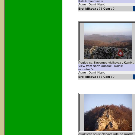
Kalnik mountain's .
Autor : Damir Klarić
Broj klikova :
78
Com :
0
Pogled sa Sjevernog vidikovca . Kalnik .
View from North outlook . Kalnik
mountain's .
Autor : Damir Klaric
Broj klikova :
63
Com :
0
Atraktivan spust članova udruge mladih