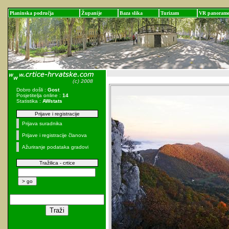
Planinska područja
Županije
Baza slika
Turizam
VR panoram
Dobro došli :
Gost
Posjetitelja online :
14
Statistika :
AWstats
Prijave i registracije
Prijava suradnika
Prijave i registracije članova
Ažuriranje podataka gradovi
Tražilica - crtice