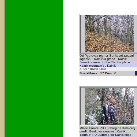
Od Podrevca prema 'Benkovoj zaravni'-
logorištu . Kalnička greda . Kalnik .
From Podrevec to the 'Banko' place .
Kalnik mountain's . Kalnik
Autor : Damir Klarić
Broj klikova :
57
Com :
0
Mlade članice PD Ludbreg na Kalničkoj
gredi . Benkova zaravan . Kalnik .
Youth of PD Ludbreg on Kalnik ridge .