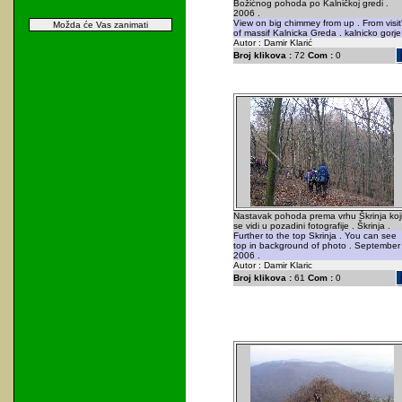
Božićnog pohoda po Kalničkoj gredi .
2006 .
View on big chimmey from up . From visit
Možda će Vas zanimati
of massif Kalnicka Greda . kalnicko gorje
Autor : Damir Klarić
Broj klikova :
72
Com :
0
Nastavak pohoda prema vrhu Škrinja koj
se vidi u pozadini fotografije . Škrinja .
Further to the top Skrinja . You can see
top in background of photo . September
2006 .
Autor : Damir Klaric
Broj klikova :
61
Com :
0