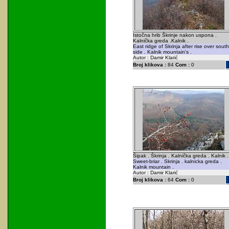
Istočna hrib Škrinje nakon uspona .
Kalnička greda .Kalnik .
East ridge of Skrinja after rise over south
side . Kalnik mountain's .
Autor : Damir Klarić
Broj klikova :
84
Com :
0
Šipak . Škrinja . Kalnička greda . Kalnik .
Sweet-briar . Skrinja . kalnicka greda .
Kalnik mountain .
Autor : Damir Klarić
Broj klikova :
64
Com :
0