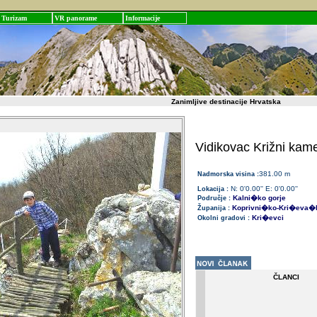
Turizam
VR panorame
Informacije
Zanimljive destinacije Hrvatska
Vidikovac Križni kam
381.00 m
Nadmorska visina :
N: 0'0.00'' E: 0'0.00''
Lokacija :
Kalni�ko gorje
Područje :
Koprivni�ko-Kri�eva�
Županija :
Kri�evci
Okolni gradovi :
ČLANCI