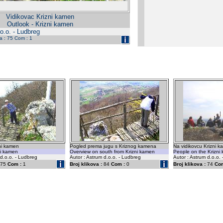
Vidikovac Krizni kamen
Outlook - Krizni kamen
o.o. - Ludbreg
da : 75 Com : 1
ni kamen
Pogled prema jugu s Kriznog kamena
Na vidikovcu Krizni 
ni kamen
Overview on south from Krizni kamen
People on the Krizni
 d.o.o. - Ludbreg
Autor : Astrum d.o.o. - Ludbreg
Autor : Astrum d.o.o.
75
Com :
1
Broj klikova :
84
Com :
0
Broj klikova :
74
Com