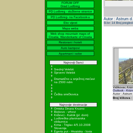
FORUM OFF
Grad Ludbreg
PD Ludbreg - službene stranice
PD Ludbreg- na Facebook-u
Autor : Astrum d.
Eko vijesti
Sl.br: 14 Broj pregle
Mapa weba
Web shop mountain maps of
Croatia, Wanderkarte of Croatia
Restorani i hoteli
Auto kampovi
Apartmani i sobe
Najnoviji članci
Srednji Velebit
Sjeverni Velebit
Dramatično u snježnoj mećavi
na 2500 ndm
Vidikovac Kriz
Outlook - Kriz
Autor : Astrum
Češka smrčkovica
Broj klikova :
Najnovije destinacije
Omiska Dinara Kruzno
Biokovo - vrhovi
Križevci - Kalnik (pl. dom)
Ludbreška planinarska
obilaznica
Krma - Triglav 4/5.10.2008
Slovenija
Egeria put - Hrvatska - Iovia