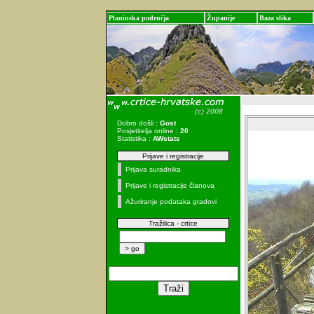
Planinska područja
Županije
Baza slika
Dobro došli :
Gost
Posjetitelja online :
20
Statistika :
AWstats
Prijave i registracije
Prijava suradnika
Prijave i registracije članova
Ažuriranje podataka gradovi
Tražilica - crtice