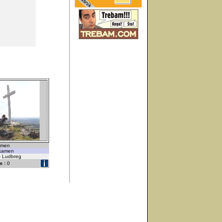
kamen
 kamen
 - Ludbreg
 :
0