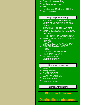
Sveti Vid - otok Pag
Spilja pod Zir - om
ZIR
Podkilavac-Mudna dol-Hahlići-
Kolac-Podki
Najnovije Web shop
SVILAJA, PLANINARSKA
MAPA ZEMLJOVID,1:25000,
HGSS
PROMINA , PLANINARSKA
MAPA, ZEMLJOVID , 1:25000
, HGSS
OTOK RAB , PLANINARSKA
MAPA, ZEMLJOVID, 1:25000
, HGSS
BRAČ BIKE, BICIKLOM PO
BRAČU, MAPA 1:45000,
HGSS
DINARA-TROGLAVSKA
SKUPINA-ZAPAD
,PLANINARSKA
MAPA,1:25000
Najnovije kampovi
admin1
camp mlaska
CAMP SEGET
CAMP VRANJICA
BELVEDERE
Diana & Josip
Interesantni linkovi
Planinarski forum
Destinacije po gledanosti