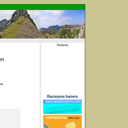
Reklame
en
ka
Razmjena banera