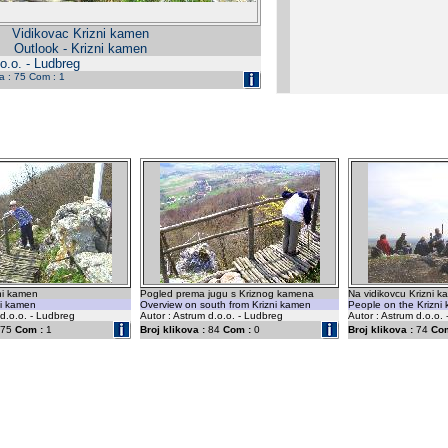
Vidikovac Krizni kamen
Outlook - Krizni kamen
o.o. - Ludbreg
da : 75 Com : 1
ni kamen
Pogled prema jugu s Kriznog kamena
Na vidikovcu Krizni 
ni kamen
Overview on south from Krizni kamen
People on the Krizni
 d.o.o. - Ludbreg
Autor : Astrum d.o.o. - Ludbreg
Autor : Astrum d.o.o.
75
Com :
1
Broj klikova :
84
Com :
0
Broj klikova :
74
Com