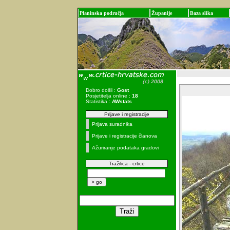
Planinska područja
Županije
Baza slika
Dobro došli :
Gost
Posjetitelja online :
18
Statistika :
AWstats
Prijave i registracije
Prijava suradnika
Prijave i registracije članova
Ažuriranje podataka gradovi
Tražilica - crtice