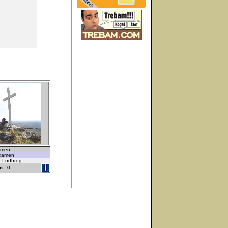
kamen
 kamen
 - Ludbreg
 :
0