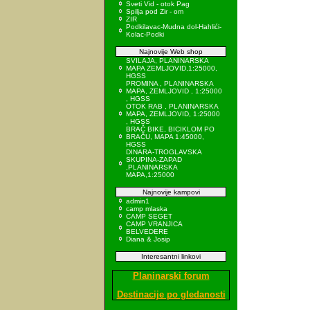
Sveti Vid - otok Pag
Spilja pod Zir - om
ZIR
Podkilavac-Mudna dol-Hahlići-
Kolac-Podki
Najnovije Web shop
SVILAJA, PLANINARSKA
MAPA ZEMLJOVID,1:25000,
HGSS
PROMINA , PLANINARSKA
MAPA, ZEMLJOVID , 1:25000
, HGSS
OTOK RAB , PLANINARSKA
MAPA, ZEMLJOVID, 1:25000
, HGSS
BRAČ BIKE, BICIKLOM PO
BRAČU, MAPA 1:45000,
HGSS
DINARA-TROGLAVSKA
SKUPINA-ZAPAD
,PLANINARSKA
MAPA,1:25000
Najnovije kampovi
admin1
camp mlaska
CAMP SEGET
CAMP VRANJICA
BELVEDERE
Diana & Josip
Interesantni linkovi
Planinarski forum
Destinacije po gledanosti