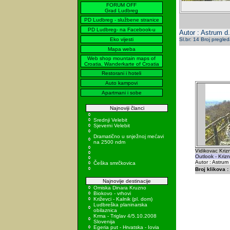
FORUM OFF
Grad Ludbreg
PD Ludbreg - službene stranice
PD Ludbreg- na Facebook-u
Autor : Astrum d.
Eko vijesti
Sl.br: 14 Broj pregle
Mapa weba
Web shop mountain maps of
Croatia, Wanderkarte of Croatia
Restorani i hoteli
Auto kampovi
Apartmani i sobe
Najnoviji članci
Srednji Velebit
Sjeverni Velebit
Dramatično u snježnoj mećavi
na 2500 ndm
Vidikovac Kriz
Outlook - Kriz
Autor : Astrum
Češka smrčkovica
Broj klikova :
Najnovije destinacije
Omiska Dinara Kruzno
Biokovo - vrhovi
Križevci - Kalnik (pl. dom)
Ludbreška planinarska
obilaznica
Krma - Triglav 4/5.10.2008
Slovenija
Egeria put - Hrvatska - Iovia