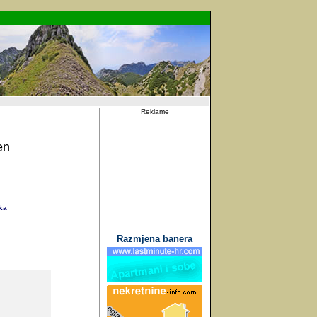
Reklame
en
ka
Razmjena banera