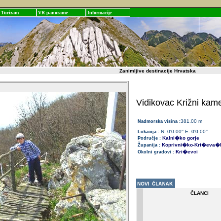
Turizam
VR panorame
Informacije
Zanimljive destinacije Hrvatska
Vidikovac Križni kam
381.00 m
Nadmorska visina :
N: 0'0.00'' E: 0'0.00''
Lokacija :
Kalni�ko gorje
Područje :
Koprivni�ko-Kri�eva�
Županija :
Kri�evci
Okolni gradovi :
ČLANCI