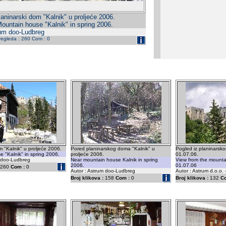
laninarski dom "Kalnik" u proljeće 2006.
ountain house "Kalnik" in spring 2006.
rum doo-Ludbreg
pregleda : 260 Com : 0
m "Kalnik" u proljeće 2006.
Pored planinarskog doma "Kalnik" u
Pogled iz planinarsk
 "Kalnik" in spring 2006.
proljeće 2006.
01.07.06.
m doo-Ludbreg
Near mountain house Kalnik in spring
View from the mounta
2006.
01.07.06
260
Com :
0
Autor : Astrum doo-Ludbreg
Autor : Astrum d.o.o.
Broj klikova :
158
Com :
0
Broj klikova :
132
C