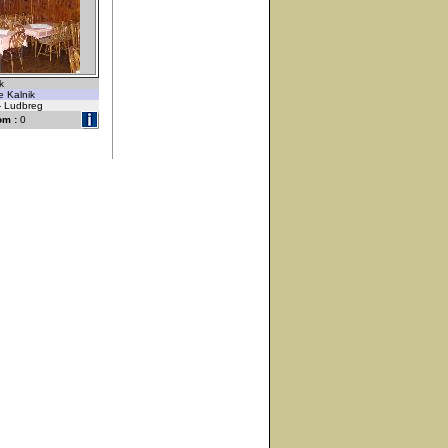
k
 Kalnik
 - Ludbreg
om :
0