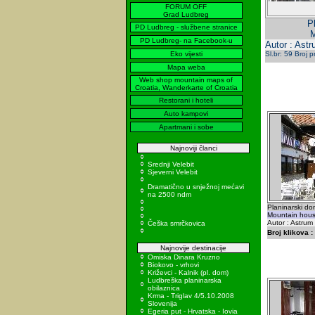
FORUM OFF
Grad Ludbreg
P
PD Ludbreg - službene stranice
M
PD Ludbreg- na Facebook-u
Autor : Ast
Eko vijesti
Sl.br: 59 Broj 
Mapa weba
Web shop mountain maps of
Croatia, Wanderkarte of Croatia
Restorani i hoteli
Auto kampovi
Apartmani i sobe
Najnoviji članci
Srednji Velebit
Sjeverni Velebit
Dramatično u snježnoj mećavi
na 2500 ndm
Planinarski do
Mountain house
Autor : Astru
Češka smrčkovica
Broj klikova :
Najnovije destinacije
Omiska Dinara Kruzno
Biokovo - vrhovi
Križevci - Kalnik (pl. dom)
Ludbreška planinarska
obilaznica
Krma - Triglav 4/5.10.2008
Slovenija
Egeria put - Hrvatska - Iovia