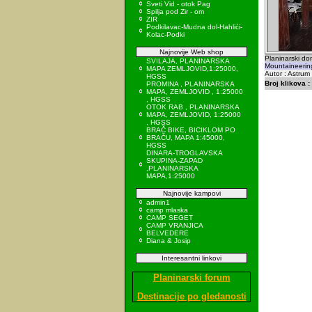
Sveti Vid - otok Pag
Spilja pod Zir - om
ZIR
Podkilavac-Mudna dol-Hahlići-
Kolac-Podki
Najnovije Web shop
Planinarski do
SVILAJA, PLANINARSKA
Mountaineerin
MAPA ZEMLJOVID,1:25000,
Autor : Astrum
HGSS
Broj klikova :
PROMINA , PLANINARSKA
MAPA, ZEMLJOVID , 1:25000
, HGSS
OTOK RAB , PLANINARSKA
MAPA, ZEMLJOVID, 1:25000
, HGSS
BRAČ BIKE, BICIKLOM PO
BRAČU, MAPA 1:45000,
HGSS
DINARA-TROGLAVSKA
SKUPINA-ZAPAD
,PLANINARSKA
MAPA,1:25000
Najnovije kampovi
admin1
camp mlaska
CAMP SEGET
CAMP VRANJICA
BELVEDERE
Diana & Josip
Interesantni linkovi
Planinarski forum
Destinacije po gledanosti