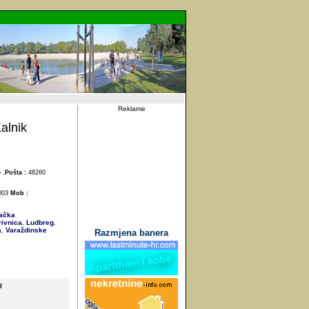
Reklame
alnik
 ,
Pošta :
48260
003
Mob :
vačka
ivnica
Ludbreg
,
,
a
Varaždinske
,
Razmjena banera
I