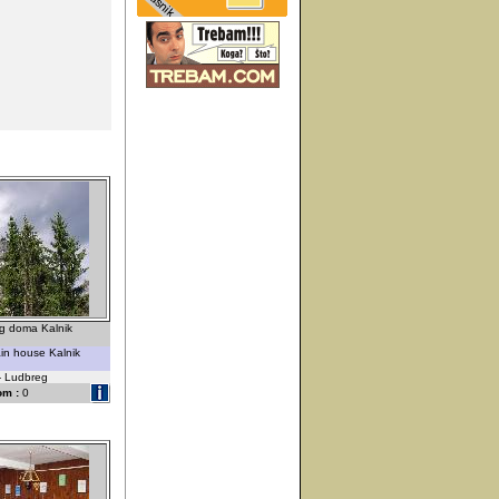
og doma Kalnik
in house Kalnik
 - Ludbreg
om :
0