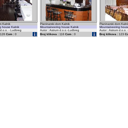
m Kalnik
Planinarski dom Kalnik
Planinarski dom Kalni
g house Kalnik
Mountaineering house Kalnik
Mountaineering house
 d.o.o. - Ludbreg
Autor : Astrum d.o.o.-Ludbreg
Autor : Astrum d.o.o.
126
Com :
0
Broj klikova :
116
Com :
0
Broj klikova :
123
C