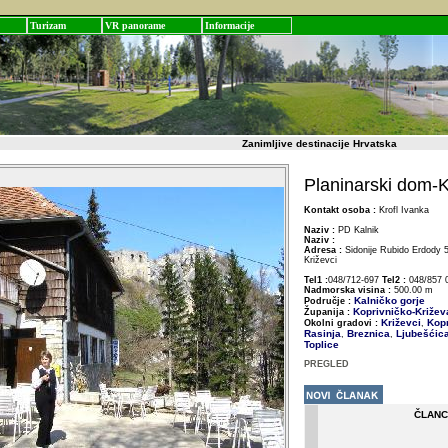
Turizam
VR panorame
Informacije
Zanimljive destinacije Hrvatska
Planinarski dom-K
Kontakt osoba :
Krofl Ivanka
Naziv :
PD Kalnik
Naziv :
Adresa :
Sidonije Rubido Erdody 5
Križevci
Tel1 :
048/712-697
Tel2 :
048/857 
Nadmorska visina :
500.00 m
Kalničko gorje
Područje :
Koprivničko-Križe
Županija :
Križevci
Kopr
Okolni gradovi :
,
Rasinja
Breznica
Ljubešćic
,
,
Toplice
PREGLED
ČLANC