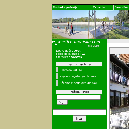
Planinska područja
Županije
Baza slika
Dobro došli :
Gost
Posjetitelja online :
17
Statistika :
AWstats
Prijave i registracije
Prijava suradnika
Prijave i registracije članova
Ažuriranje podataka gradovi
Tražilica - crtice