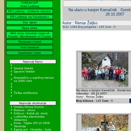
FORUM OFF
Grad Ludbreg
Na ulazu u kanjon Kamačnik . Gorski
PD Ludbreg - službene stranice
28.10.2007
PD Ludbreg- na Facebook-u
Eko vijesti
Autor : Remar Željko
Sl.br: 1394 Broj pregleda : 145 Com : 0
Mapa weba
Web shop mountain maps of
Croatia, Wanderkarte of Croatia
Restorani i hoteli
Auto kampovi
Apartmani i sobe
Najnoviji članci
Srednji Velebit
Sjeverni Velebit
Dramatično u snježnoj mećavi
na 2500 ndm
Na ulazu u kanjon Kamačnik . Gorski kot
Češka smrčkovica
Vrbovsko . 28.10.2007
Autor : Remar Željko
Broj klikova :
145
Com :
0
Najnovije destinacije
Omiska Dinara Kruzno
Biokovo - vrhovi
Križevci - Kalnik (pl. dom)
Ludbreška planinarska
obilaznica
Krma - Triglav 4/5.10.2008
Slovenija
Egeria put - Hrvatska - Iovia