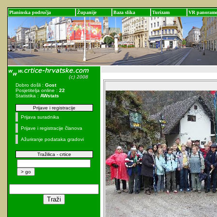
Planinska područja
Županije
Baza slika
Turizam
VR panoram
Dobro došli :
Gost
Posjetitelja online :
22
Statistika :
AWstats
Prijave i registracije
Prijava suradnika
Prijave i registracije članova
Ažuriranje podataka gradovi
Tražilica - crtice