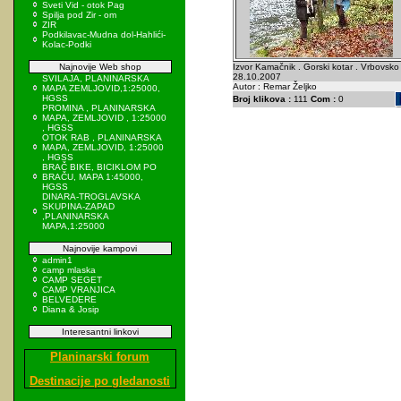
Sveti Vid - otok Pag
Spilja pod Zir - om
ZIR
Podkilavac-Mudna dol-Hahlići-
Kolac-Podki
Najnovije Web shop
Izvor Kamačnik . Gorski kotar . Vrbovsko 
28.10.2007
SVILAJA, PLANINARSKA
Autor : Remar Željko
MAPA ZEMLJOVID,1:25000,
HGSS
Broj klikova :
111
Com :
0
PROMINA , PLANINARSKA
MAPA, ZEMLJOVID , 1:25000
, HGSS
OTOK RAB , PLANINARSKA
MAPA, ZEMLJOVID, 1:25000
, HGSS
BRAČ BIKE, BICIKLOM PO
BRAČU, MAPA 1:45000,
HGSS
DINARA-TROGLAVSKA
SKUPINA-ZAPAD
,PLANINARSKA
MAPA,1:25000
Najnovije kampovi
admin1
camp mlaska
CAMP SEGET
CAMP VRANJICA
BELVEDERE
Diana & Josip
Interesantni linkovi
Planinarski forum
Destinacije po gledanosti