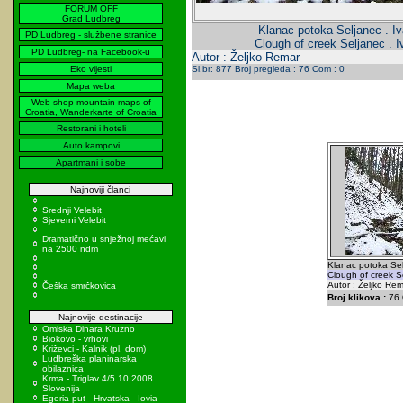
FORUM OFF
Grad Ludbreg
Klanac potoka Seljanec . Iv
PD Ludbreg - službene stranice
Clough of creek Seljanec . I
PD Ludbreg- na Facebook-u
Autor : Željko Remar
Eko vijesti
Sl.br: 877 Broj pregleda : 76 Com : 0
Mapa weba
Web shop mountain maps of
Croatia, Wanderkarte of Croatia
Restorani i hoteli
Auto kampovi
Apartmani i sobe
Najnoviji članci
Srednji Velebit
Sjeverni Velebit
Dramatično u snježnoj mećavi
na 2500 ndm
Klanac potoka Selj
Clough of creek Se
Autor : Željko Re
Češka smrčkovica
Broj klikova :
76
Najnovije destinacije
Omiska Dinara Kruzno
Biokovo - vrhovi
Križevci - Kalnik (pl. dom)
Ludbreška planinarska
obilaznica
Krma - Triglav 4/5.10.2008
Slovenija
Egeria put - Hrvatska - Iovia