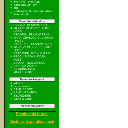
Sveti Vid - otok Pag
Spilja pod Zir - om
ZIR
Podkilavac-Mudna dol-Hahlići-
Kolac-Podki
Najnovije Web shop
SVILAJA, PLANINARSKA
MAPA ZEMLJOVID,1:25000,
HGSS
PROMINA , PLANINARSKA
MAPA, ZEMLJOVID , 1:25000
, HGSS
OTOK RAB , PLANINARSKA
MAPA, ZEMLJOVID, 1:25000
, HGSS
BRAČ BIKE, BICIKLOM PO
BRAČU, MAPA 1:45000,
HGSS
DINARA-TROGLAVSKA
SKUPINA-ZAPAD
,PLANINARSKA
MAPA,1:25000
Najnovije kampovi
admin1
camp mlaska
CAMP SEGET
CAMP VRANJICA
BELVEDERE
Diana & Josip
Interesantni linkovi
Planinarski forum
Destinacije po gledanosti