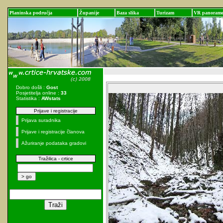
Planinska područja
Županije
Baza slika
Turizam
VR panoram
Dobro došli :
Gost
Posjetitelja online :
33
Statistika :
AWstats
Prijave i registracije
Prijava suradnika
Prijave i registracije članova
Ažuriranje podataka gradovi
Tražilica - crtice