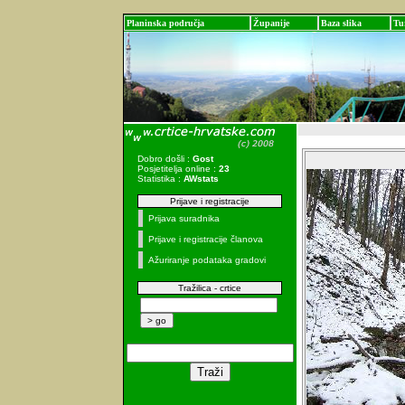
Planinska područja
Županije
Baza slika
Tu
Dobro došli :
Gost
Posjetitelja online :
23
Statistika :
AWstats
Prijave i registracije
Prijava suradnika
Prijave i registracije članova
Ažuriranje podataka gradovi
Tražilica - crtice