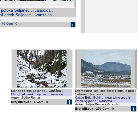
 potoka Seljanec . Ivanšćica .
of creek Seljanec . Ivanscica .
r
 : 76 Com : 0
Klanac potoka Seljanec . Ivanšćica .
Dvorac Bela. Iza, kod bijele plohe, je potok
Clough of creek Seljanec . Ivanscica .
Seljanec . Ivanscica .
Autor : Željko Remar
Castle Bela. Behind, near white area is
creek Seljanec . Ivanscica.
Broj klikova :
76
Com :
0
Autor : Željko Remar - Varaždin
Broj klikova :
256
Com :
0