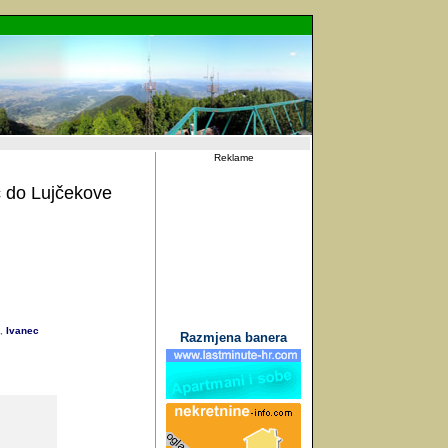
Reklame
c do Lujčekove
Ivanec
,
Razmjena banera