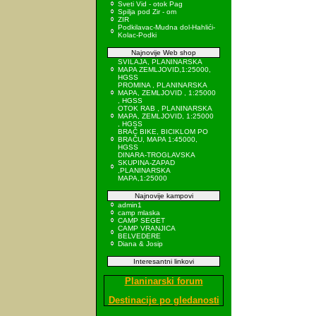
Sveti Vid - otok Pag
Spilja pod Zir - om
ZIR
Podkilavac-Mudna dol-Hahlići-
Kolac-Podki
Najnovije Web shop
SVILAJA, PLANINARSKA
MAPA ZEMLJOVID,1:25000,
HGSS
PROMINA , PLANINARSKA
MAPA, ZEMLJOVID , 1:25000
, HGSS
OTOK RAB , PLANINARSKA
MAPA, ZEMLJOVID, 1:25000
, HGSS
BRAČ BIKE, BICIKLOM PO
BRAČU, MAPA 1:45000,
HGSS
DINARA-TROGLAVSKA
SKUPINA-ZAPAD
,PLANINARSKA
MAPA,1:25000
Najnovije kampovi
admin1
camp mlaska
CAMP SEGET
CAMP VRANJICA
BELVEDERE
Diana & Josip
Interesantni linkovi
Planinarski forum
Destinacije po gledanosti