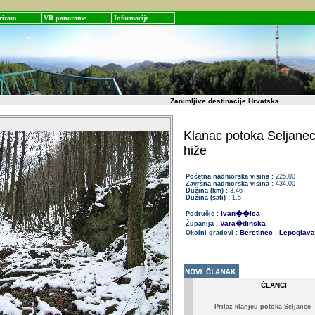
rizam
VR panorame
Informacije
Zanimljive destinacije Hrvatska
Klanac potoka Seljane
hiže
Početna nadmorska visina :
225.00
Završna nadmorska visina :
434.00
Dužina (km) :
3.46
Dužina (sati) :
1.5
Ivan��ica
Područje :
Vara�dinska
Županija :
Beretinec
Lepoglava
Okolni gradovi :
,
ČLANCI
Prilaz klanjcu potoka Seljanec