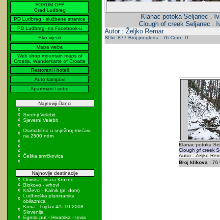
FORUM OFF
Grad Ludbreg
Klanac potoka Seljanec . Iv
PD Ludbreg - službene stranice
Clough of creek Seljanec . I
PD Ludbreg- na Facebook-u
Autor : Željko Remar
Eko vijesti
Sl.br: 877 Broj pregleda : 76 Com : 0
Mapa weba
Web shop mountain maps of
Croatia, Wanderkarte of Croatia
Restorani i hoteli
Auto kampovi
Apartmani i sobe
Najnoviji članci
Srednji Velebit
Sjeverni Velebit
Dramatično u snježnoj mećavi
na 2500 ndm
Klanac potoka Selj
Clough of creek Se
Autor : Željko Re
Češka smrčkovica
Broj klikova :
76
Najnovije destinacije
Omiska Dinara Kruzno
Biokovo - vrhovi
Križevci - Kalnik (pl. dom)
Ludbreška planinarska
obilaznica
Krma - Triglav 4/5.10.2008
Slovenija
Egeria put - Hrvatska - Iovia