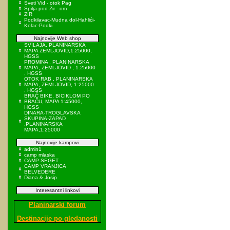
Sveti Vid - otok Pag
Spilja pod Zir - om
ZIR
Podkilavac-Mudna dol-Hahlići-
Kolac-Podki
Najnovije Web shop
SVILAJA, PLANINARSKA
MAPA ZEMLJOVID,1:25000,
HGSS
PROMINA , PLANINARSKA
MAPA, ZEMLJOVID , 1:25000
, HGSS
OTOK RAB , PLANINARSKA
MAPA, ZEMLJOVID, 1:25000
, HGSS
BRAČ BIKE, BICIKLOM PO
BRAČU, MAPA 1:45000,
HGSS
DINARA-TROGLAVSKA
SKUPINA-ZAPAD
,PLANINARSKA
MAPA,1:25000
Najnovije kampovi
admin1
camp mlaska
CAMP SEGET
CAMP VRANJICA
BELVEDERE
Diana & Josip
Interesantni linkovi
Planinarski forum
Destinacije po gledanosti