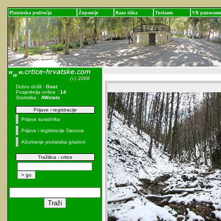
Planinska područja
Županije
Baza slika
Turizam
VR panoram
Dobro došli :
Gost
Posjetitelja online :
14
Statistika :
AWstats
Prijave i registracije
Prijava suradnika
Prijave i registracije članova
Ažuriranje podataka gradovi
Tražilica - crtice