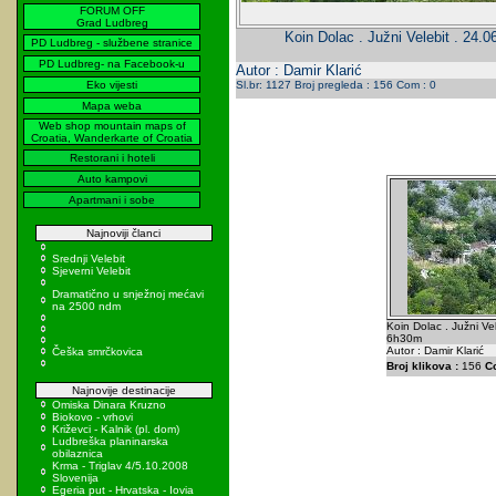
FORUM OFF
Grad Ludbreg
Koin Dolac . Južni Velebit . 24.
PD Ludbreg - službene stranice
PD Ludbreg- na Facebook-u
Autor : Damir Klarić
Eko vijesti
Sl.br: 1127 Broj pregleda : 156 Com : 0
Mapa weba
Web shop mountain maps of
Croatia, Wanderkarte of Croatia
Restorani i hoteli
Auto kampovi
Apartmani i sobe
Najnoviji članci
Srednji Velebit
Sjeverni Velebit
Dramatično u snježnoj mećavi
na 2500 ndm
Koin Dolac . Južni Ve
6h30m
Autor : Damir Klarić
Češka smrčkovica
Broj klikova :
156
C
Najnovije destinacije
Omiska Dinara Kruzno
Biokovo - vrhovi
Križevci - Kalnik (pl. dom)
Ludbreška planinarska
obilaznica
Krma - Triglav 4/5.10.2008
Slovenija
Egeria put - Hrvatska - Iovia