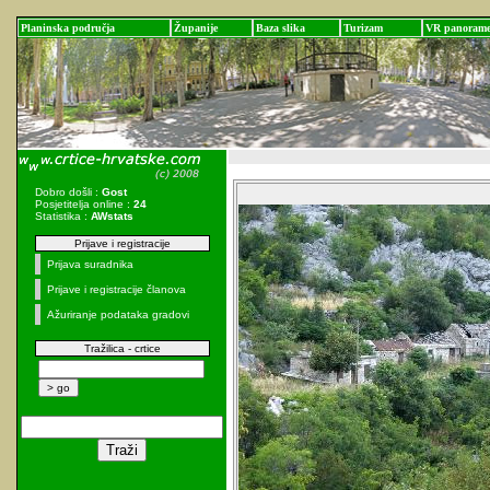
Planinska područja
Županije
Baza slika
Turizam
VR panoram
Dobro došli :
Gost
Posjetitelja online :
24
Statistika :
AWstats
Prijave i registracije
Prijava suradnika
Prijave i registracije članova
Ažuriranje podataka gradovi
Tražilica - crtice