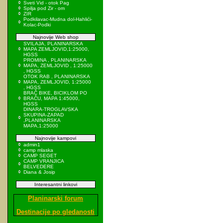
Sveti Vid - otok Pag
Spilja pod Zir - om
ZIR
Podkilavac-Mudna dol-Hahlići-
Kolac-Podki
Najnovije Web shop
SVILAJA, PLANINARSKA
MAPA ZEMLJOVID,1:25000,
HGSS
PROMINA , PLANINARSKA
MAPA, ZEMLJOVID , 1:25000
, HGSS
OTOK RAB , PLANINARSKA
MAPA, ZEMLJOVID, 1:25000
, HGSS
BRAČ BIKE, BICIKLOM PO
BRAČU, MAPA 1:45000,
HGSS
DINARA-TROGLAVSKA
SKUPINA-ZAPAD
,PLANINARSKA
MAPA,1:25000
Najnovije kampovi
admin1
camp mlaska
CAMP SEGET
CAMP VRANJICA
BELVEDERE
Diana & Josip
Interesantni linkovi
Planinarski forum
Destinacije po gledanosti