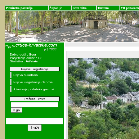
Planinska područja
Županije
Baza slika
Turizam
VR panoram
Dobro došli :
Gost
Posjetitelja online :
19
Statistika :
AWstats
Prijave i registracije
Prijava suradnika
Prijave i registracije članova
Ažuriranje podataka gradovi
Tražilica - crtice