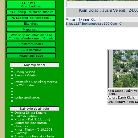
FORUM OFF
Grad Ludbreg
Koin Dolac . Južni Velebit . 24.
PD Ludbreg - službene stranice
PD Ludbreg- na Facebook-u
Autor : Damir Klarić
Eko vijesti
Sl.br: 1127 Broj pregleda : 156 Com : 0
Mapa weba
Web shop mountain maps of
Croatia, Wanderkarte of Croatia
Restorani i hoteli
Auto kampovi
Apartmani i sobe
Najnoviji članci
Srednji Velebit
Sjeverni Velebit
Dramatično u snježnoj mećavi
na 2500 ndm
Koin Dolac . Južni Ve
6h30m
Autor : Damir Klarić
Češka smrčkovica
Broj klikova :
156
C
Najnovije destinacije
Omiska Dinara Kruzno
Biokovo - vrhovi
Križevci - Kalnik (pl. dom)
Ludbreška planinarska
obilaznica
Krma - Triglav 4/5.10.2008
Slovenija
Egeria put - Hrvatska - Iovia