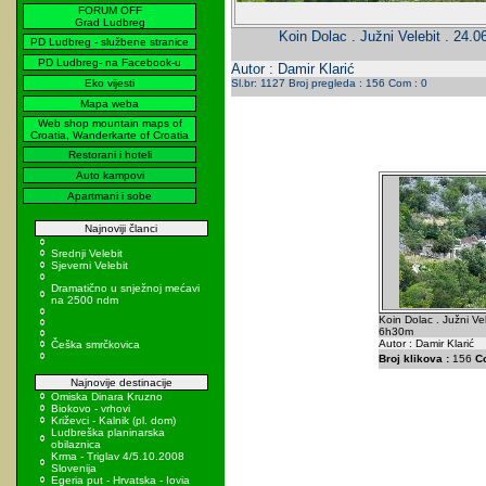
FORUM OFF
Grad Ludbreg
Koin Dolac . Južni Velebit . 24.
PD Ludbreg - službene stranice
PD Ludbreg- na Facebook-u
Autor : Damir Klarić
Eko vijesti
Sl.br: 1127 Broj pregleda : 156 Com : 0
Mapa weba
Web shop mountain maps of
Croatia, Wanderkarte of Croatia
Restorani i hoteli
Auto kampovi
Apartmani i sobe
Najnoviji članci
Srednji Velebit
Sjeverni Velebit
Dramatično u snježnoj mećavi
na 2500 ndm
Koin Dolac . Južni Ve
6h30m
Autor : Damir Klarić
Češka smrčkovica
Broj klikova :
156
C
Najnovije destinacije
Omiska Dinara Kruzno
Biokovo - vrhovi
Križevci - Kalnik (pl. dom)
Ludbreška planinarska
obilaznica
Krma - Triglav 4/5.10.2008
Slovenija
Egeria put - Hrvatska - Iovia