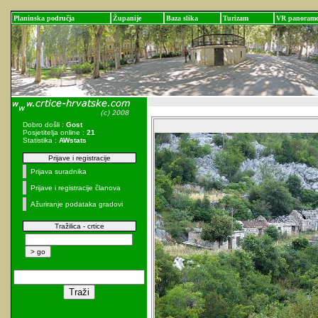
Planinska područja
Županije
Baza slika
Turizam
VR panoram
Dobro došli :
Gost
Posjetitelja online :
21
Statistika :
AWstats
Prijave i registracije
Prijava suradnika
Prijave i registracije članova
Ažuriranje podataka gradovi
Tražilica - crtice