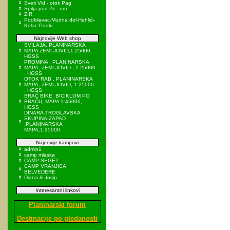
Sveti Vid - otok Pag
Spilja pod Zir - om
ZIR
Podkilavac-Mudna dol-Hahlići-
Kolac-Podki
Najnovije Web shop
SVILAJA, PLANINARSKA
MAPA ZEMLJOVID,1:25000,
HGSS
PROMINA , PLANINARSKA
MAPA, ZEMLJOVID , 1:25000
, HGSS
OTOK RAB , PLANINARSKA
MAPA, ZEMLJOVID, 1:25000
, HGSS
BRAČ BIKE, BICIKLOM PO
BRAČU, MAPA 1:45000,
HGSS
DINARA-TROGLAVSKA
SKUPINA-ZAPAD
,PLANINARSKA
MAPA,1:25000
Najnovije kampovi
admin1
camp mlaska
CAMP SEGET
CAMP VRANJICA
BELVEDERE
Diana & Josip
Interesantni linkovi
Planinarski forum
Destinacije po gledanosti