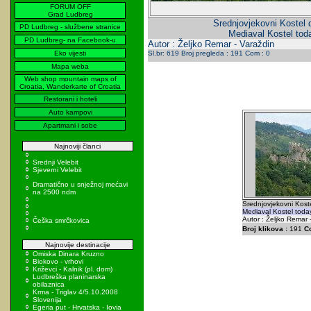
FORUM OFF
Grad Ludbreg
Srednjovjekovni Kostel
PD Ludbreg - službene stranice
Mediaval Kostel tod
PD Ludbreg- na Facebook-u
Autor : Željko Remar - Varaždin
Eko vijesti
Sl.br: 619 Broj pregleda : 191 Com : 0
Mapa weba
Web shop mountain maps of
Croatia, Wanderkarte of Croatia
Restorani i hoteli
Auto kampovi
Apartmani i sobe
Najnoviji članci
Srednji Velebit
Sjeverni Velebit
Dramatično u snježnoj mećavi
na 2500 ndm
Srednjovjekovni Kost
Mediaval Kostel toda
Autor : Željko Remar 
Češka smrčkovica
Broj klikova :
191
C
Najnovije destinacije
Omiska Dinara Kruzno
Biokovo - vrhovi
Križevci - Kalnik (pl. dom)
Ludbreška planinarska
obilaznica
Krma - Triglav 4/5.10.2008
Slovenija
Egeria put - Hrvatska - Iovia