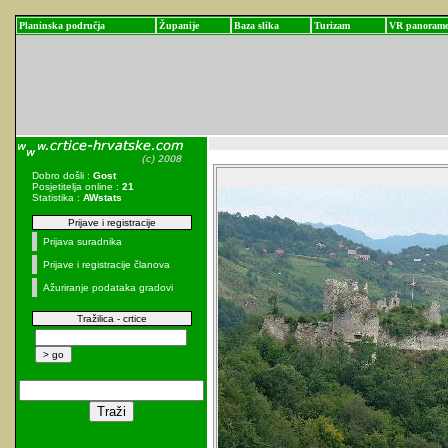
Planinska područja
Županije
Baza slika
Turizam
VR panoram
Dobro došli :
Gost
Posjetitelja online :
21
Statistika :
AWstats
Prijave i registracije
Prijava suradnika
Prijave i registracije članova
Ažuriranje podataka gradovi
Tražilica - crtice