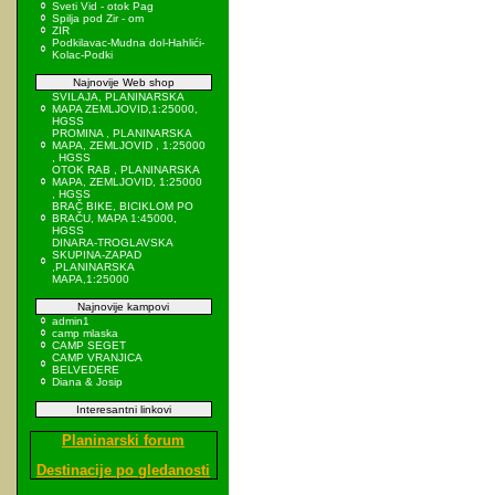
Sveti Vid - otok Pag
Spilja pod Zir - om
ZIR
Podkilavac-Mudna dol-Hahlići-
Kolac-Podki
Najnovije Web shop
SVILAJA, PLANINARSKA
MAPA ZEMLJOVID,1:25000,
HGSS
PROMINA , PLANINARSKA
MAPA, ZEMLJOVID , 1:25000
, HGSS
OTOK RAB , PLANINARSKA
MAPA, ZEMLJOVID, 1:25000
, HGSS
BRAČ BIKE, BICIKLOM PO
BRAČU, MAPA 1:45000,
HGSS
DINARA-TROGLAVSKA
SKUPINA-ZAPAD
,PLANINARSKA
MAPA,1:25000
Najnovije kampovi
admin1
camp mlaska
CAMP SEGET
CAMP VRANJICA
BELVEDERE
Diana & Josip
Interesantni linkovi
Planinarski forum
Destinacije po gledanosti