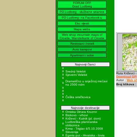
FORUM OFF
Grad Ludbreg
PD Ludbreg - službene stranice
PD Ludbreg- na Facebook-u
Eko vijesti
Mapa weba
Web shop mountain maps of
Croatia, Wanderkarte of Croatia
Restorani i hoteli
Auto kampovi
Apartmani i sobe
Najnoviji članci
Srednji Velebit
Ruta Križevci -
Sjeverni Velebit
Download GPS
Autor :
Web sh
Dramatično u snježnoj mećavi
Broj klikova :
na 2500 ndm
Češka smrčkovica
Najnovije destinacije
Omiska Dinara Kruzno
Biokovo - vrhovi
Križevci - Kalnik (pl. dom)
Ludbreška planinarska
obilaznica
Krma - Triglav 4/5.10.2008
Slovenija
Egeria put - Hrvatska - Iovia