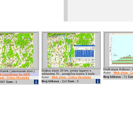
Profil staze Križevci -
Duljina staze 20 km, prolaz lagano s
 Kalnik ( planinarski dom )
Autor :
Web shop - C
odmorima 7h , prosječna brzina 3 km/h .
 coordinate for GPS
Broj klikova :
71
Com
Autor :
Web shop - Crtice Hrvatske
op - Crtice Hrvatske
Broj klikova :
114
Com :
0
387
Com :
1