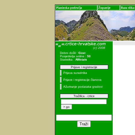
Planinska područja
Županije
Baza slika
Dobro došli :
Gost
Posjetitelja online :
50
Statistika :
AWstats
Prijave i registracije
Prijava suradnika
Prijave i registracije članova
Ažuriranje podataka gradovi
Tražilica - crtice