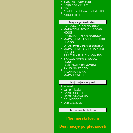
Sveti Vid - otok Pag
Spilja pod Zir - om
ZIR
Podkilavac-Mudna dol-Hahlići-
Kolac-Podki
Najnovije Web shop
SVILAJA, PLANINARSKA
MAPA ZEMLJOVID,1:25000,
HGSS
PROMINA , PLANINARSKA
MAPA, ZEMLJOVID , 1:25000
, HGSS
OTOK RAB , PLANINARSKA
MAPA, ZEMLJOVID, 1:25000
, HGSS
BRAČ BIKE, BICIKLOM PO
BRAČU, MAPA 1:45000,
HGSS
DINARA-TROGLAVSKA
SKUPINA-ZAPAD
,PLANINARSKA
MAPA,1:25000
Najnovije kampovi
admin1
camp mlaska
CAMP SEGET
CAMP VRANJICA
BELVEDERE
Diana & Josip
Interesantni linkovi
Planinarski forum
Destinacije po gledanosti