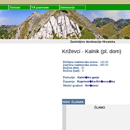
Turizam
VR panorame
Informacije
Zanimljive destinacije Hrvatska
Križevci - Kalnik (pl. dom)
Početna nadmorska visina :
140.00
Završna nadmorska visina :
480.00
Dužina (km) :
20
Dužina (sati) :
6
Kalni�ko gorje
Područje :
Koprivni�ko-Kri�eva�ka
Županija :
Kri�evci
Okolni gradovi :
ČLANCI