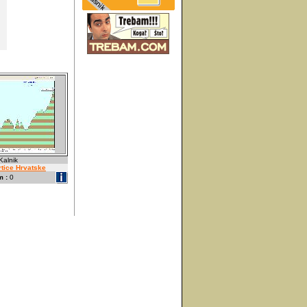
 Kalnik
rtice Hrvatske
 :
0