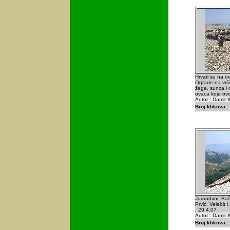
Hrvati su na ov
Ograde na vrš
žege, sunca i 
ovaca koje ovd
Autor : Damir K
Broj klikova :
Jurandvor, Ba
Prvić, Velebit 
. 29.4.07
Autor : Damir K
Broj klikova :