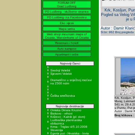
FORUM OFF
Grad Ludbreg
Krk, Kosljun, Pun
PD Ludbreg - službene stranice
Pogled sa Velog Vr
PD Ludbreg- na Facebook-u
je u 
Eko vijesti
Autor : Damir Klarić
Mapa weba
Sl.br: 962 Broj pregleda
Web shop mountain maps of
Croatia, Wanderkarte of Croatia
Restorani i hoteli
Auto kampovi
Apartmani i sobe
Najnoviji članci
Srednji Velebit
Sjeverni Velebit
Dramatično u snježnoj mećavi
na 2500 ndm
Češka smrčkovica
Krk, Kosljun, 
Muraj, Lakmart
541 m. 29.4.2
Najnovije destinacije
u Puntu. Put 
Omiska Dinara Kruzno
Autor : Damir K
Biokovo - vrhovi
Broj klikova :
Križevci - Kalnik (pl. dom)
Ludbreška planinarska
obilaznica
Krma - Triglav 4/5.10.2008
Slovenija
Egeria put - Hrvatska - Iovia