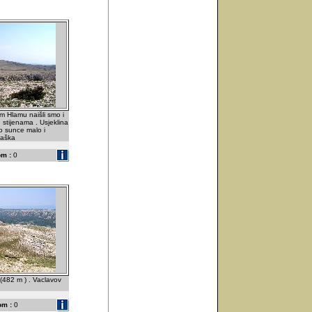
m Hlamu naišli smo i
 stijenama . Usjeklina
o sunce malo i
Baška
m :
0
(482 m ) . Vaclavov
om :
0