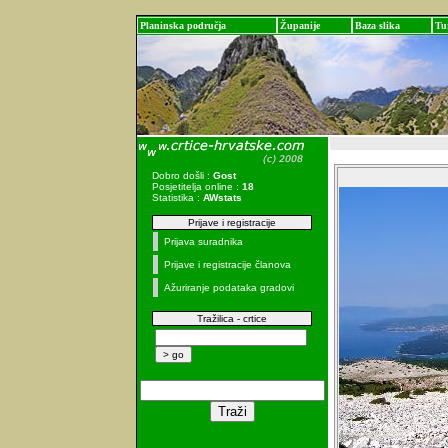
Planinska područja
Županije
Baza slika
Tu
Dobro došli :
Gost
Posjetitelja online :
18
Statistika :
AWstats
Prijave i registracije
Prijava suradnika
Prijave i registracije članova
Ažuriranje podataka gradovi
Tražilica - crtice