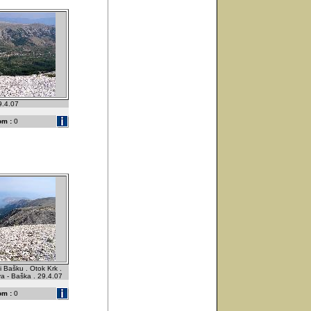
9.4.07
om :
0
 Bašku . Otok Krk .
 - Baška . 29.4.07
om :
0