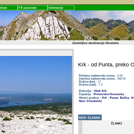
rizam
VR panorame
Informacije
Zanimljive destinacije Hrvatska
Krk - od Punta, preko
Početna nadmorska visina :
0.00
Završna nadmorska visina :
568.00
Dužina (km) :
17
Dužina (sati) :
7,5
Otok Krk
Područje :
Primorsko-Goranska
Županija :
Krk
Punat
Baška
Vr
Okolni gradovi :
,
,
,
Novi Vinodolski
ČLANCI