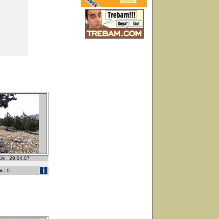
rk . 29.04.07
 :
0