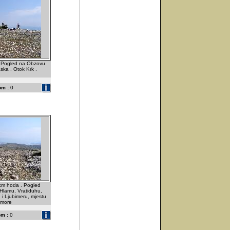
 Pogled na Obzovu
ska . Otok Krk .
om :
0
 km hoda . Pogled
 Hlamu, Vratiduhu,
, i Ljubimeru, mjestu
 more
m :
0