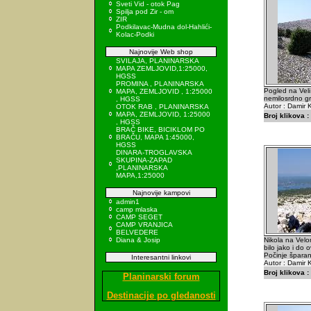
Sveti Vid - otok Pag
Spilja pod Zir - om
ZIR
Podkilavac-Mudna dol-Hahlići-
Kolac-Podki
Najnovije Web shop
SVILAJA, PLANINARSKA
MAPA ZEMLJOVID,1:25000,
HGSS
PROMINA , PLANINARSKA
Pogled na Veli
MAPA, ZEMLJOVID , 1:25000
nemilosrdno gri
, HGSS
Autor : Damir K
OTOK RAB , PLANINARSKA
MAPA, ZEMLJOVID, 1:25000
Broj klikova :
, HGSS
BRAČ BIKE, BICIKLOM PO
BRAČU, MAPA 1:45000,
HGSS
DINARA-TROGLAVSKA
SKUPINA-ZAPAD
,PLANINARSKA
MAPA,1:25000
Najnovije kampovi
admin1
camp mlaska
CAMP SEGET
CAMP VRANJICA
BELVEDERE
Diana & Josip
Nikola na Velo
bilo jako i do 
Počinje šparan
Interesantni linkovi
Autor : Damir K
Broj klikova :
Planinarski forum
Destinacije po gledanosti