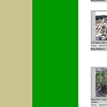
Broj klikova :
Veli Hlam 482 
Autor : Damir K
Broj klikova :
Napokon malo 
mndm .
Autor : Damir K