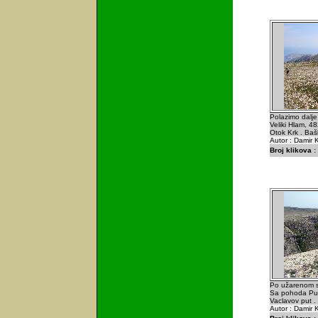
Polazimo dalje
Veliki Hlam, 482
Otok Krk . Baš
Autor : Damir K
Broj klikova :
Po užarenom su
Sa pohoda Pun
Vaclavov put .
Autor : Damir K