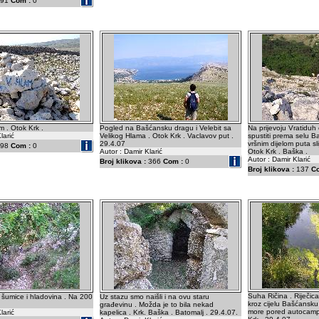
91
Com :
0
m . Otok Krk .
Pogled na Bašćansku dragu i Velebit sa
Na prijevoju Vratiduh 
larić
Velikog Hlama . Otok Krk . Vaclavov put .
spustiti prema selu B
29.4.07
vršnim dijelom puta sl
98
Com :
0
Autor : Damir Klarić
Otok Krk . Baška .
Autor : Damir Klarić
Broj klikova :
366
Com :
0
Broj klikova :
137
C
Suha Ričina . Riječica 
šumice i hladovina . Na 200
Uz stazu smo naišli i na ovu staru
kroz cijelu Bašćansku 
građevinu . Možda je to bila nekad
more pored autocamp
larić
kapelica . Krk. Baška . Batomalj . 29.4.07.