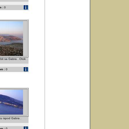
 :
0
ebit sa Gabra . Otok
om :
0
u ispod Gabra .
om :
0