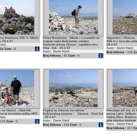
na Brestovici 558 m. Nikola
Pored Brestovice . Nikola i u pozadini se
Napaokon i Obzova .
u 29.4.07
pojavio usjek Bašćanske udoline .
568 m u trenutku prila
larić
Krećemo prema Obzovi , najvišem vrhu
29.4.07
Krka . Krk . 29.4.07
Autor : Damir Klarić
94
Com :
0
Autor : Damir Klarić
Broj klikova :
134
C
Broj klikova :
82
Com :
0
mi, na Obzovi . Otok Krk .
Pogled sa Obzove na rubove "
Preostaje još oko 11
va je kontrolna točka HPO .
Bašćanskog kanjona " . Obzova . Otok Krk
prema Lipici, Velikom
tata
. 29.4.07
Vrskoj Glavi, Bratincu
Autor : Damir Klarić
gdje planina dodiruje
170
Com :
0
Autor : Damir Klarić
Broj klikova :
103
Com :
0
Broj klikova :
117
Co