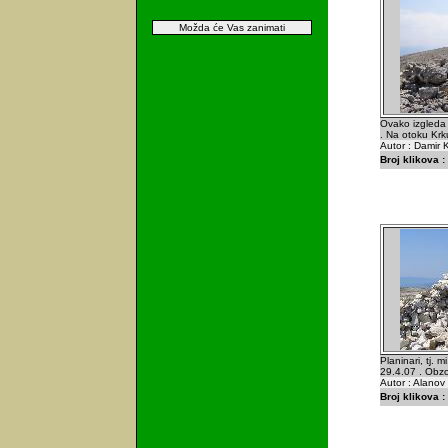
Možda će Vas zanimati
Ovako izgleda 
. Na otoku Krk
Autor : Damir K
Broj klikova :
Planinari, tj. 
29.4.07 . Obzo
Autor : Alanov 
Broj klikova :