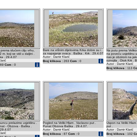
Bare na vršnim dijelovima Krka dobre su i
 prema idućem cilju vrhu,
Na putu prema Veliko
za napajanje ovaca . Baška . Krk . 29.4.07
 m. koji se vidi u daljini .
na poveću usjeklinu u
Autor : Damir Klarić
ka . 29.4.07
nas je obzirom na jak
larić
oznojila . Otok Krk . 
Broj klikova :
263
Com :
0
Autor : Damir Klarić
69
Com :
0
Broj klikova :
113
Co
ncu prelazimo usjeklinu .
Pogled na Veliki Hlam . Vaclavov put .
Uspon na Veliki Hlam 
at - Obzova - Baška .
Punat Obzova Baška . 29.4.07.
put .
 29.4.07
Autor : Damir Klarić
Autor : Damir Klarić
larić
Broj klikova :
87
Com :
0
Broj klikova :
102
C