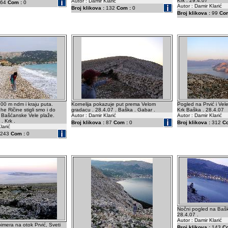
Krk . 29.4.07
Autor : Damir Klarić
64
Com :
0
Autor : Damir Klarić
Broj klikova :
132
Com :
0
Broj klikova :
99
Com
00 m ndm i kraju puta.
Kornelija pokazuje put prema Velom
Pogled na Prvić i Vel
he Ričine stigli smo i do
gradacu . 28.4.07 . Baška . Gabar .
Krk Baška . 28.4.07
 Bašćanske Vele plaže.
Autor : Damir Klarić
Autor : Damir Klarić
. Krk .
Broj klikova :
87
Com :
0
Broj klikova :
312
C
larić
243
Com :
0
Nočni pogled na Bašk
28.4.07 .
Autor : Damir Klarić
imera na otok Prvić, Sveti
Broj klikova :
143
C