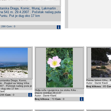
tarska Draga, Kornic, Muraj, Lakmartin .
ha 541 m. 29.4.2007 . Početak našeg puta
Puntu. Put je dug oko 17 km
 : 286 Com : 0
Prema Velom Vrhu . K
Puntarska Draga, Kornic,
Autor : Damir Klarić
in . Pogled sa Velog Vrha
007 . Početak našeg puta je
Broj klikova :
95
Com
je dug oko 17 km
Divlja ruža i gusjenica na otoku Krku .
larić
(macro snimka) 29.4.07
286
Com :
0
Autor : Damir Klarić
Broj klikova :
73
Com :
0