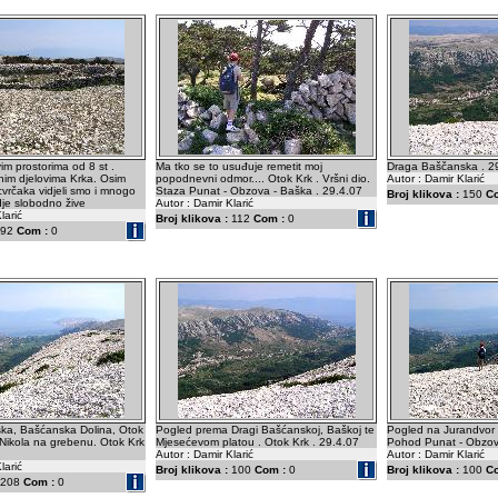
im prostorima od 8 st .
Ma tko se to usuđuje remetit moj
Draga Baščanska . 2
nim djelovima Krka. Osim
popodnevni odmor.... Otok Krk . Vršni dio.
Autor : Damir Klarić
cvrčaka vidjeli smo i mnogo
Staza Punat - Obzova - Baška . 29.4.07
Broj klikova :
150
C
je slobodno žive
Autor : Damir Klarić
larić
Broj klikova :
112
Com :
0
92
Com :
0
ška, Bašćanska Dolina, Otok
Pogled prema Dragi Bašćanskoj, Baškoj te
Pogled na Jurandvor i
i Nikola na grebenu. Otok Krk
Mjesećevom platou . Otok Krk . 29.4.07
Pohod Punat - Obzova
Autor : Damir Klarić
Autor : Damir Klarić
larić
Broj klikova :
100
Com :
0
Broj klikova :
100
C
208
Com :
0