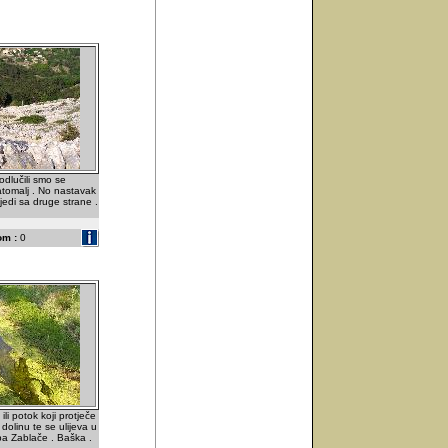
odlučili smo se
atomalj . No nastavak
ijedi sa druge strane .
om :
0
ili potok koji protječe
dolinu te se ulijeva u
a Zablače . Baška .