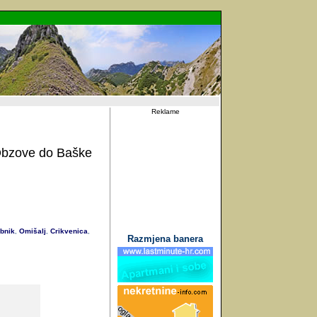
Reklame
 Obzove do Baške
bnik
Omišalj
Crikvenica
,
,
,
Razmjena banera