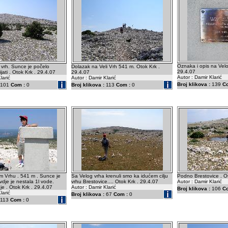
Oznaka i opis na Velo
 vrh. Sunce je počelo
Dolazak na Veli Vrh 541 m. Otok Krk .
29.4.07
jati . Otok Krk . 29.4.07
29.4.07
Autor : Damir Klarić
larić
Autor : Damir Klarić
Broj klikova :
139
C
101
Com :
0
Broj klikova :
113
Com :
0
m Vrhu . 541 m . Sunce je
Sa Velog vrha krenuli smo ka idućem cilju
Podno Brestovice . Ot
ovdje je nestala 1l vode.
vrhu Brestovice.... Otok Krk . 29.4.07
Autor : Damir Klarić
je . Otok Krk . 29.4.07
Autor : Damir Klarić
Broj klikova :
106
C
larić
Broj klikova :
67
Com :
0
113
Com :
0