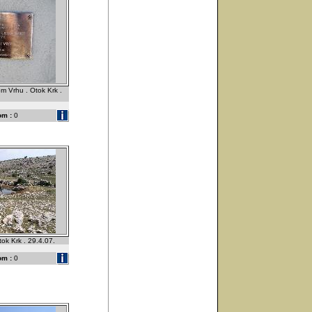
m Vrhu . Otok Krk .
om :
0
ok Krk . 29.4.07.
om :
0