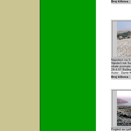
Broj klikova :
Napokon na 0,
Sljedeći tok Su
obale poznate
29.4.07 Baška 
Autor : Damir K
Broj klikova :
Pogled sa Ljub