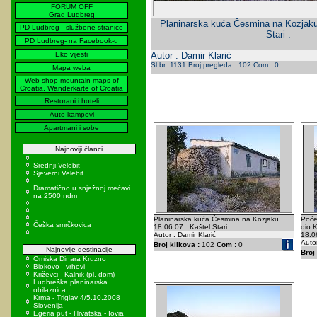
FORUM OFF
Grad Ludbreg
Planinarska kuća Česmina na Kozjaku 
PD Ludbreg - službene stranice
Stari .
PD Ludbreg- na Facebook-u
Eko vijesti
Autor : Damir Klarić
Sl.br: 1131 Broj pregleda : 102 Com : 0
Mapa weba
Web shop mountain maps of
Croatia, Wanderkarte of Croatia
Restorani i hoteli
Auto kampovi
Apartmani i sobe
Najnoviji članci
Srednji Velebit
Sjeverni Velebit
Dramatično u snježnoj mećavi
na 2500 ndm
Planinarska kuća Česmina na Kozjaku .
Poče
Češka smrčkovica
18.06.07 . Kaštel Stari .
dio K
Autor : Damir Klarić
18.0
Autor
Broj klikova :
102
Com :
0
Najnovije destinacije
Broj 
Omiska Dinara Kruzno
Biokovo - vrhovi
Križevci - Kalnik (pl. dom)
Ludbreška planinarska
obilaznica
Krma - Triglav 4/5.10.2008
Slovenija
Egeria put - Hrvatska - Iovia