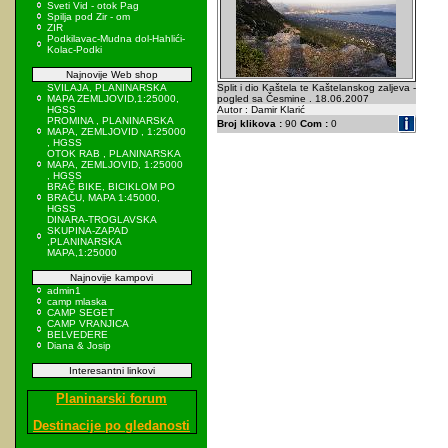
Sveti Vid - otok Pag
Spilja pod Zir - om
ZIR
Podkilavac-Mudna dol-Hahlići-
Kolac-Podki
Najnovije Web shop
SVILAJA, PLANINARSKA
Split i dio Kaštela te Kaštelanskog zaljeva -
MAPA ZEMLJOVID,1:25000,
pogled sa Česmine . 18.06.2007
HGSS
Autor : Damir Klarić
PROMINA , PLANINARSKA
Broj klikova :
90
Com :
0
MAPA, ZEMLJOVID , 1:25000
, HGSS
OTOK RAB , PLANINARSKA
MAPA, ZEMLJOVID, 1:25000
, HGSS
BRAČ BIKE, BICIKLOM PO
BRAČU, MAPA 1:45000,
HGSS
DINARA-TROGLAVSKA
SKUPINA-ZAPAD
,PLANINARSKA
MAPA,1:25000
Najnovije kampovi
admin1
camp mlaska
CAMP SEGET
CAMP VRANJICA
BELVEDERE
Diana & Josip
Interesantni linkovi
Planinarski forum
Destinacije po gledanosti