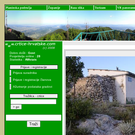
Planinska područja
Županije
Baza slika
Turizam
VR panoram
Dobro došli :
Gost
Posjetitelja online :
28
Statistika :
AWstats
Prijave i registracije
Prijava suradnika
Prijave i registracije članova
Ažuriranje podataka gradovi
Tražilica - crtice