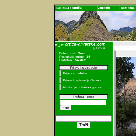
Planinska područja
Županije
Baza slika
Dobro došli :
Gost
Posjetitelja online :
25
Statistika :
AWstats
Prijave i registracije
Prijava suradnika
Prijave i registracije članova
Ažuriranje podataka gradovi
Tražilica - crtice