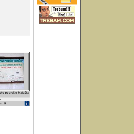
rsko područje Malačka
e
 :
0