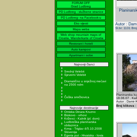
FORUM OFF
Grad Ludbreg
Planinars
PD Ludbreg - službene stranice
PD Ludbreg- na Facebook-u
Eko vijesti
Autor : Dami
Sl.br: 1131 Bro
Mapa weba
Web shop mountain maps of
Croatia, Wanderkarte of Croatia
Restorani i hoteli
Auto kampovi
Apartmani i sobe
Najnoviji članci
Srednji Velebit
Sjeverni Velebit
Dramatično u snježnoj mećavi
na 2500 ndm
Planinarska k
Češka smrčkovica
18.06.07 . Kašt
Autor : Damir K
Broj klikova :
Najnovije destinacije
Omiska Dinara Kruzno
Biokovo - vrhovi
Križevci - Kalnik (pl. dom)
Ludbreška planinarska
obilaznica
Krma - Triglav 4/5.10.2008
Slovenija
Egeria put - Hrvatska - Iovia