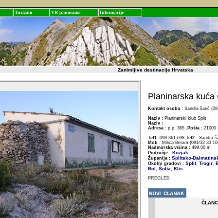
Turizam
VR panorame
Informacije
Zanimljive destinacije Hrvatska
Planinarska kuća
Kontakt osoba :
Sandra šarić (09
Naziv :
Planinarski klub Split
Naziv :
Adresa :
p.p. 365 ,
Pošta :
21000 S
Tel1 :
098 361 698
Tel2 :
Sandra ša
Mob :
Milica Beram (091/32 33 10
Nadmorska visina :
499.00 m
Kozjak
Područje :
Splitsko-Dalmatins
Županija :
Split
Trogir
B
Okolni gradovi :
,
,
Bol
Šolta
Klis
,
,
PREGLED
ČLANC