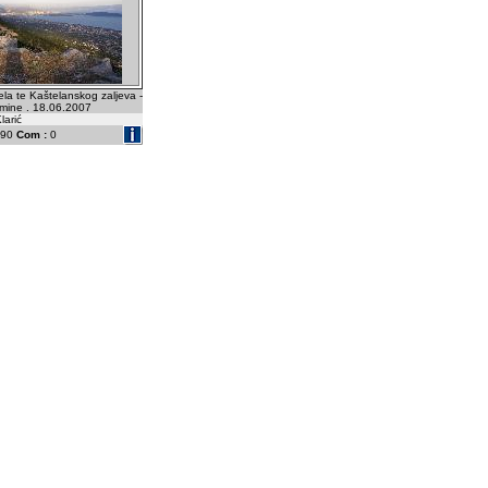
tela te Kaštelanskog zaljeva -
mine . 18.06.2007
larić
90
Com :
0