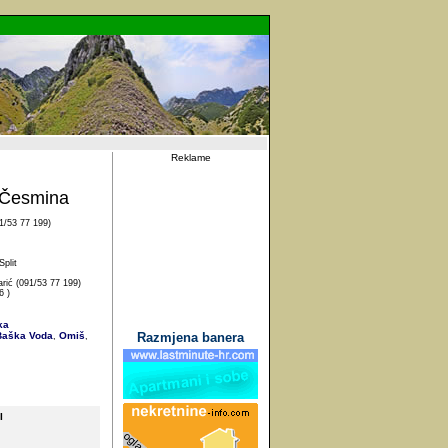
Reklame
 Česmina
1/53 77 199)
plit
rić (091/53 77 199)
6 )
ka
aška Voda
Omiš
Razmjena banera
,
,
I