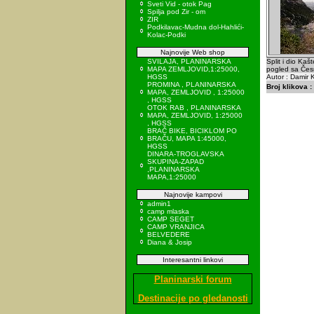
Sveti Vid - otok Pag
Spilja pod Zir - om
ZIR
Podkilavac-Mudna dol-Hahlići-
Kolac-Podki
Najnovije Web shop
SVILAJA, PLANINARSKA
Split i dio Kaš
MAPA ZEMLJOVID,1:25000,
pogled sa Čes
HGSS
Autor : Damir K
PROMINA , PLANINARSKA
Broj klikova :
MAPA, ZEMLJOVID , 1:25000
, HGSS
OTOK RAB , PLANINARSKA
MAPA, ZEMLJOVID, 1:25000
, HGSS
BRAČ BIKE, BICIKLOM PO
BRAČU, MAPA 1:45000,
HGSS
DINARA-TROGLAVSKA
SKUPINA-ZAPAD
,PLANINARSKA
MAPA,1:25000
Najnovije kampovi
admin1
camp mlaska
CAMP SEGET
CAMP VRANJICA
BELVEDERE
Diana & Josip
Interesantni linkovi
Planinarski forum
Destinacije po gledanosti