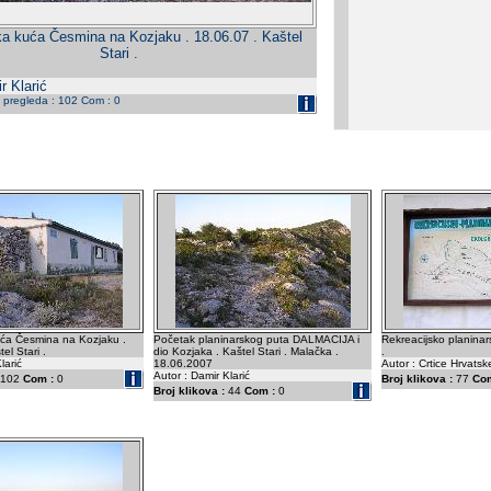
ka kuća Česmina na Kozjaku . 18.06.07 . Kaštel
Stari .
r Klarić
j pregleda : 102 Com : 0
uća Česmina na Kozjaku .
Početak planinarskog puta DALMACIJA i
Rekreacijsko planina
el Stari .
dio Kozjaka . Kaštel Stari . Malačka .
.
larić
18.06.2007
Autor : Crtice Hrvatsk
Autor : Damir Klarić
102
Com :
0
Broj klikova :
77
Com
Broj klikova :
44
Com :
0