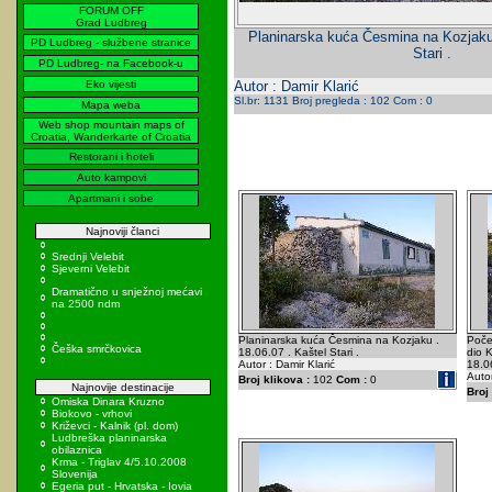
FORUM OFF
Grad Ludbreg
Planinarska kuća Česmina na Kozjaku 
PD Ludbreg - službene stranice
Stari .
PD Ludbreg- na Facebook-u
Eko vijesti
Autor : Damir Klarić
Sl.br: 1131 Broj pregleda : 102 Com : 0
Mapa weba
Web shop mountain maps of
Croatia, Wanderkarte of Croatia
Restorani i hoteli
Auto kampovi
Apartmani i sobe
Najnoviji članci
Srednji Velebit
Sjeverni Velebit
Dramatično u snježnoj mećavi
na 2500 ndm
Planinarska kuća Česmina na Kozjaku .
Poče
Češka smrčkovica
18.06.07 . Kaštel Stari .
dio K
Autor : Damir Klarić
18.0
Autor
Broj klikova :
102
Com :
0
Najnovije destinacije
Broj 
Omiska Dinara Kruzno
Biokovo - vrhovi
Križevci - Kalnik (pl. dom)
Ludbreška planinarska
obilaznica
Krma - Triglav 4/5.10.2008
Slovenija
Egeria put - Hrvatska - Iovia