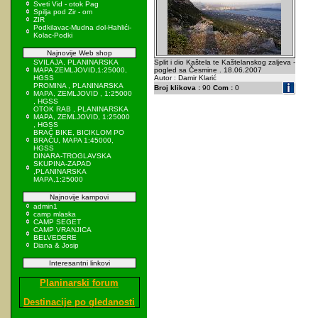
Sveti Vid - otok Pag
Spilja pod Zir - om
ZIR
Podkilavac-Mudna dol-Hahlići-
Kolac-Podki
Najnovije Web shop
SVILAJA, PLANINARSKA
Split i dio Kaštela te Kaštelanskog zaljeva -
MAPA ZEMLJOVID,1:25000,
pogled sa Česmine . 18.06.2007
HGSS
Autor : Damir Klarić
PROMINA , PLANINARSKA
Broj klikova :
90
Com :
0
MAPA, ZEMLJOVID , 1:25000
, HGSS
OTOK RAB , PLANINARSKA
MAPA, ZEMLJOVID, 1:25000
, HGSS
BRAČ BIKE, BICIKLOM PO
BRAČU, MAPA 1:45000,
HGSS
DINARA-TROGLAVSKA
SKUPINA-ZAPAD
,PLANINARSKA
MAPA,1:25000
Najnovije kampovi
admin1
camp mlaska
CAMP SEGET
CAMP VRANJICA
BELVEDERE
Diana & Josip
Interesantni linkovi
Planinarski forum
Destinacije po gledanosti