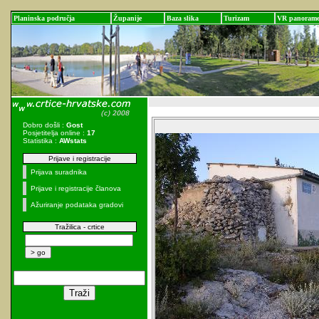
Planinska područja
Županije
Baza slika
Turizam
VR panoram
Dobro došli :
Gost
Posjetitelja online :
17
Statistika :
AWstats
Prijave i registracije
Prijava suradnika
Prijave i registracije članova
Ažuriranje podataka gradovi
Tražilica - crtice