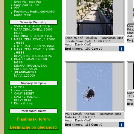
Sveti Vid - otok Pag
Spilja pod Zir - om
ZIR
Podkilavac-Mudna dol-Hahlići-
Kolac-Podki
Najnovije Web shop
SVILAJA, PLANINARSKA
Miris
MAPA ZEMLJOVID,1:25000,
Prila
HGSS
Stari
PROMINA , PLANINARSKA
Autor
Teren za boč . Malačka . Planinarska kuća
MAPA, ZEMLJOVID , 1:25000
Broj 
. Kaštel Stari . Split . 18.06.2007.
, HGSS
Autor : Damir Klarić
OTOK RAB , PLANINARSKA
Broj klikova :
152
Com :
0
MAPA, ZEMLJOVID, 1:25000
, HGSS
BRAČ BIKE, BICIKLOM PO
BRAČU, MAPA 1:45000,
HGSS
DINARA-TROGLAVSKA
SKUPINA-ZAPAD
,PLANINARSKA
MAPA,1:25000
Najnovije kampovi
admin1
camp mlaska
Noćn
CAMP SEGET
. 18
CAMP VRANJICA
Autor
BELVEDERE
Diana & Josip
Broj 
Interesantni linkovi
Pauk Krstaš . Uvećan . Planinarska kuća
Malačka . 18.06.2007 .
Planinarski forum
Autor : Damir Klarić
Broj klikova :
118
Com :
0
Destinacije po gledanosti