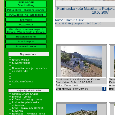
FORUM OFF
Grad Ludbreg
Planinarska kuća Malačka na Kozjaku. S
PD Ludbreg - službene stranice
18.06.2007.
PD Ludbreg- na Facebook-u
Eko vijesti
Autor : Damir Klarić
Sl.br: 1135 Broj pregleda : 540 Com : 0
Mapa weba
Web shop mountain maps of
Croatia, Wanderkarte of Croatia
Restorani i hoteli
Auto kampovi
Apartmani i sobe
Najnoviji članci
Srednji Velebit
Sjeverni Velebit
Dramatično u snježnoj mećavi
na 2500 ndm
Planinarska kuća Malačka na Kozjaku.
Teras
Češka smrčkovica
Stari Kaštel. Split . 18.06.2007.
Kašte
Autor : Damir Klarić
Autor
Broj klikova :
540
Com :
0
Broj 
Najnovije destinacije
Omiska Dinara Kruzno
Biokovo - vrhovi
Križevci - Kalnik (pl. dom)
Ludbreška planinarska
obilaznica
Krma - Triglav 4/5.10.2008
Slovenija
Egeria put - Hrvatska - Iovia