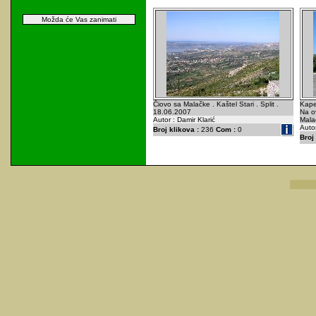
Možda će Vas zanimati
Čiovo sa Malačke . Kaštel Stari . Split .
Kapel
18.06.2007
Na o
Autor : Damir Klarić
Mala
Autor
Broj klikova :
236
Com :
0
Broj 