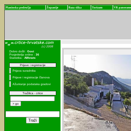
Planinska područja
Županije
Baza slika
Turizam
VR panoram
Dobro došli :
Gost
Posjetitelja online :
36
Statistika :
AWstats
Prijave i registracije
Prijava suradnika
Prijave i registracije članova
Ažuriranje podataka gradovi
Tražilica - crtice