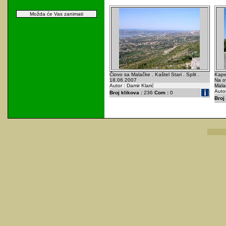
Možda će Vas zanimati
Čiovo sa Malačke . Kaštel Stari . Split .
Kapel
18.06.2007
Na o
Autor : Damir Klarić
Mala
Autor
Broj klikova :
236
Com :
0
Broj 