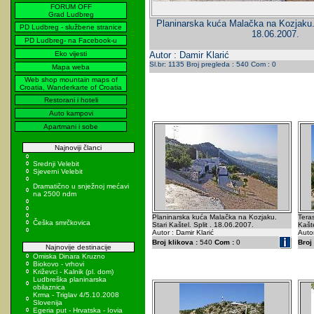
FORUM OFF
Grad Ludbreg
Planinarska kuća Malačka na Kozjaku. S
PD Ludbreg - službene stranice
18.06.2007.
PD Ludbreg- na Facebook-u
Eko vijesti
Autor : Damir Klarić
Sl.br: 1135 Broj pregleda : 540 Com : 0
Mapa weba
Web shop mountain maps of
Croatia, Wanderkarte of Croatia
Restorani i hoteli
Auto kampovi
Apartmani i sobe
Najnoviji članci
Srednji Velebit
Sjeverni Velebit
Dramatično u snježnoj mećavi
na 2500 ndm
Planinarska kuća Malačka na Kozjaku.
Teras
Češka smrčkovica
Stari Kaštel. Split . 18.06.2007.
Kašte
Autor : Damir Klarić
Autor
Broj klikova :
540
Com :
0
Broj 
Najnovije destinacije
Omiska Dinara Kruzno
Biokovo - vrhovi
Križevci - Kalnik (pl. dom)
Ludbreška planinarska
obilaznica
Krma - Triglav 4/5.10.2008
Slovenija
Egeria put - Hrvatska - Iovia