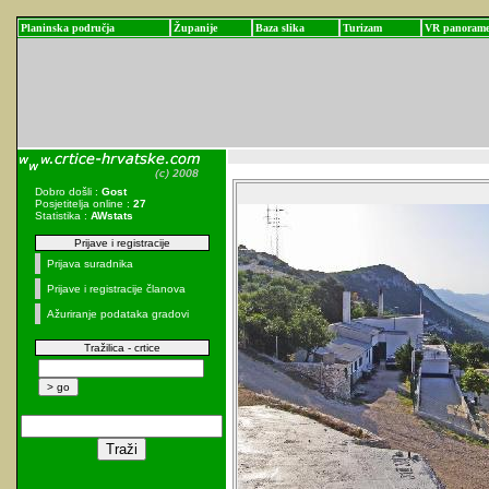
Planinska područja
Županije
Baza slika
Turizam
VR panoram
Dobro došli :
Gost
Posjetitelja online :
27
Statistika :
AWstats
Prijave i registracije
Prijava suradnika
Prijave i registracije članova
Ažuriranje podataka gradovi
Tražilica - crtice