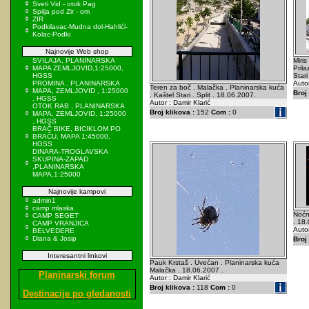
Sveti Vid - otok Pag
Spilja pod Zir - om
ZIR
Podkilavac-Mudna dol-Hahlići-
Kolac-Podki
Najnovije Web shop
SVILAJA, PLANINARSKA
Miris
MAPA ZEMLJOVID,1:25000,
Prila
HGSS
Stari
PROMINA , PLANINARSKA
Autor
Teren za boč . Malačka . Planinarska kuća
MAPA, ZEMLJOVID , 1:25000
Broj 
. Kaštel Stari . Split . 18.06.2007.
, HGSS
Autor : Damir Klarić
OTOK RAB , PLANINARSKA
Broj klikova :
152
Com :
0
MAPA, ZEMLJOVID, 1:25000
, HGSS
BRAČ BIKE, BICIKLOM PO
BRAČU, MAPA 1:45000,
HGSS
DINARA-TROGLAVSKA
SKUPINA-ZAPAD
,PLANINARSKA
MAPA,1:25000
Najnovije kampovi
admin1
camp mlaska
Noćn
CAMP SEGET
. 18
CAMP VRANJICA
Autor
BELVEDERE
Diana & Josip
Broj 
Interesantni linkovi
Pauk Krstaš . Uvećan . Planinarska kuća
Malačka . 18.06.2007 .
Planinarski forum
Autor : Damir Klarić
Broj klikova :
118
Com :
0
Destinacije po gledanosti