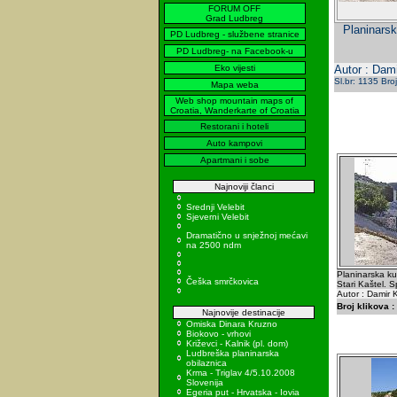
FORUM OFF
Grad Ludbreg
Planinarsk
PD Ludbreg - službene stranice
PD Ludbreg- na Facebook-u
Eko vijesti
Autor : Dami
Sl.br: 1135 Bro
Mapa weba
Web shop mountain maps of
Croatia, Wanderkarte of Croatia
Restorani i hoteli
Auto kampovi
Apartmani i sobe
Najnoviji članci
Srednji Velebit
Sjeverni Velebit
Dramatično u snježnoj mećavi
na 2500 ndm
Planinarska k
Češka smrčkovica
Stari Kaštel. S
Autor : Damir K
Broj klikova :
Najnovije destinacije
Omiska Dinara Kruzno
Biokovo - vrhovi
Križevci - Kalnik (pl. dom)
Ludbreška planinarska
obilaznica
Krma - Triglav 4/5.10.2008
Slovenija
Egeria put - Hrvatska - Iovia