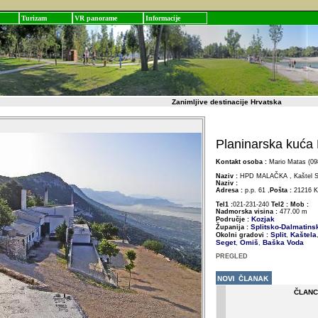
Turizam
VR panorame
Informacije
Zanimljive destinacije Hrvatska
Planinarska kuća
Kontakt osoba :
Mario Matas (09
Naziv :
HPD MALAČKA , Kaštel St
Naziv :
Adresa :
p.p. 61 ,
Pošta :
21216 Ka
Tel1 :
021-231-240
Tel2 :
Mob :
Nadmorska visina :
477.00 m
Kozjak
Područje :
Splitsko-Dalmatins
Županija :
Split
Kaštela
Okolni gradovi :
,
Seget
Omiš
Baška Voda
,
,
PREGLED
ČLANC