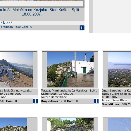
a kuća Malačka na Kozjaku. Stari Kaštel. Split .
18.06.2007.
r Klarić
j pregleda : 540 Com : 0
uća Malačka na Kozjaku.
Terasa. Planinarska kuća Malačka . Split .
Jutarnji pogled na Ka
plit . 18.06.2007.
Kaštel Stari . 18.06.2007
zaljev i Čiovo sa pl. 
larić
Autor : Damir Klarić
18.06.2007.
Autor : Damir Klarić
540
Com :
0
Broj klikova :
258
Com :
0
Broj klikova :
389
C