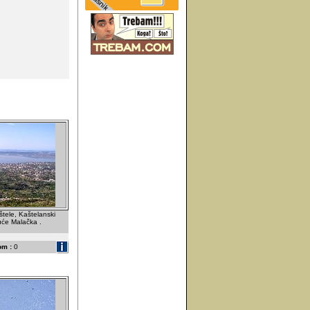
štele, Kaštelanski
kuće Malačka .
om :
0