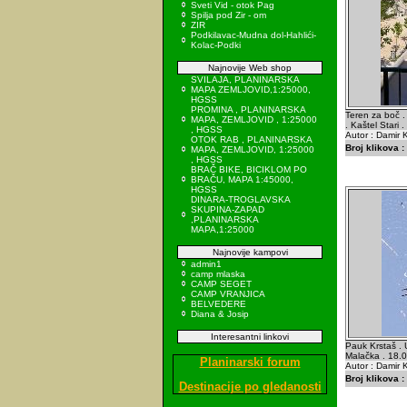
Sveti Vid - otok Pag
Spilja pod Zir - om
ZIR
Podkilavac-Mudna dol-Hahlići-
Kolac-Podki
Najnovije Web shop
SVILAJA, PLANINARSKA
MAPA ZEMLJOVID,1:25000,
HGSS
PROMINA , PLANINARSKA
Teren za boč .
MAPA, ZEMLJOVID , 1:25000
. Kaštel Stari 
, HGSS
Autor : Damir K
OTOK RAB , PLANINARSKA
Broj klikova :
MAPA, ZEMLJOVID, 1:25000
, HGSS
BRAČ BIKE, BICIKLOM PO
BRAČU, MAPA 1:45000,
HGSS
DINARA-TROGLAVSKA
SKUPINA-ZAPAD
,PLANINARSKA
MAPA,1:25000
Najnovije kampovi
admin1
camp mlaska
CAMP SEGET
CAMP VRANJICA
BELVEDERE
Diana & Josip
Interesantni linkovi
Pauk Krstaš . 
Malačka . 18.
Planinarski forum
Autor : Damir K
Broj klikova :
Destinacije po gledanosti