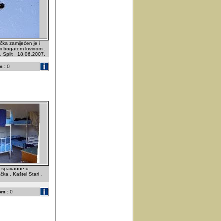
čka zamijećen je i
m bogatom lovinom .
. Split . 18.06.2007.
 :
0
a spavaone u
čka . Kaštel Stari .
om :
0