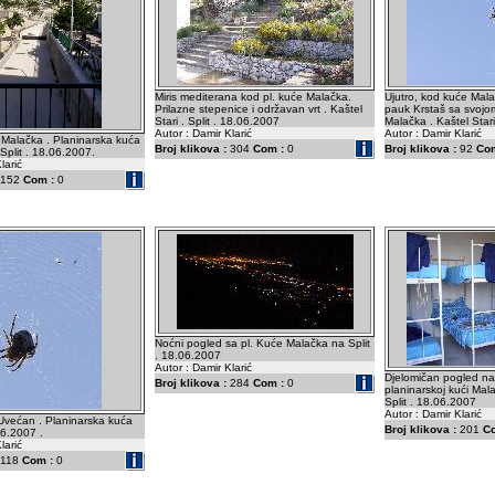
Miris mediterana kod pl. kuće Malačka.
Ujutro, kod kuće Mala
Prilazne stepenice i održavan vrt . Kaštel
pauk Krstaš sa svojo
Stari . Split . 18.06.2007
Malačka . Kaštel Stari
Autor : Damir Klarić
Autor : Damir Klarić
 Malačka . Planinarska kuća
Broj klikova :
304
Com :
0
Broj klikova :
92
Com
. Split . 18.06.2007.
larić
152
Com :
0
Noćni pogled sa pl. Kuće Malačka na Split
. 18.06.2007
Autor : Damir Klarić
Djelomičan pogled n
Broj klikova :
284
Com :
0
planinarskoj kući Mala
Split . 18.06.2007
Autor : Damir Klarić
Uvećan . Planinarska kuća
Broj klikova :
201
C
06.2007 .
larić
118
Com :
0