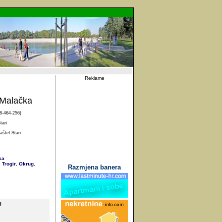
Reklame
 Malačka
8-464-256)
ari
štel Stari
ka
Trogir
Okrug
,
,
,
Razmjena banera
I