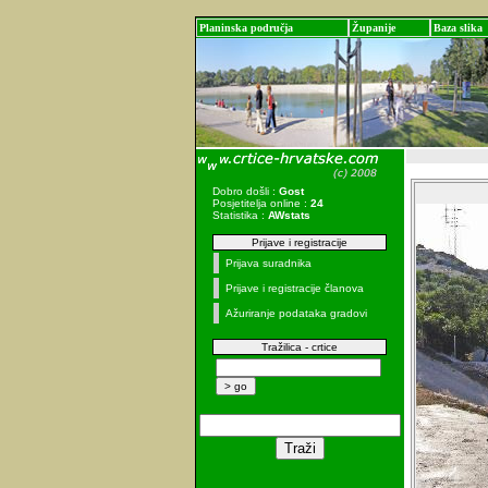
Planinska područja
Županije
Baza slika
Dobro došli :
Gost
Posjetitelja online :
24
Statistika :
AWstats
Prijave i registracije
Prijava suradnika
Prijave i registracije članova
Ažuriranje podataka gradovi
Tražilica - crtice