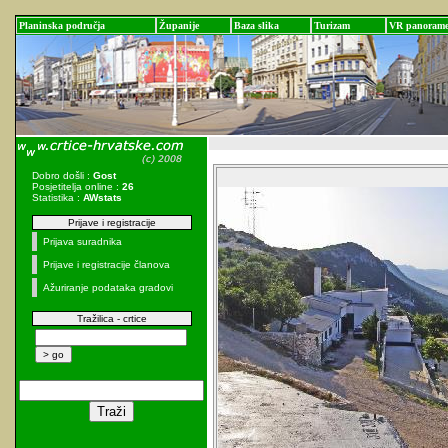
Planinska područja
Županije
Baza slika
Turizam
VR panoram
Dobro došli :
Gost
Posjetitelja online :
26
Statistika :
AWstats
Prijave i registracije
Prijava suradnika
Prijave i registracije članova
Ažuriranje podataka gradovi
Tražilica - crtice