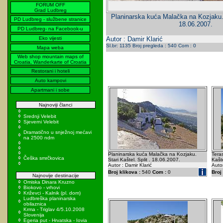
FORUM OFF
Grad Ludbreg
Planinarska kuća Malačka na Kozjaku. S
PD Ludbreg - službene stranice
18.06.2007.
PD Ludbreg- na Facebook-u
Eko vijesti
Autor : Damir Klarić
Sl.br: 1135 Broj pregleda : 540 Com : 0
Mapa weba
Web shop mountain maps of
Croatia, Wanderkarte of Croatia
Restorani i hoteli
Auto kampovi
Apartmani i sobe
Najnoviji članci
Srednji Velebit
Sjeverni Velebit
Dramatično u snježnoj mećavi
na 2500 ndm
Planinarska kuća Malačka na Kozjaku.
Teras
Češka smrčkovica
Stari Kaštel. Split . 18.06.2007.
Kašte
Autor : Damir Klarić
Autor
Broj klikova :
540
Com :
0
Broj 
Najnovije destinacije
Omiska Dinara Kruzno
Biokovo - vrhovi
Križevci - Kalnik (pl. dom)
Ludbreška planinarska
obilaznica
Krma - Triglav 4/5.10.2008
Slovenija
Egeria put - Hrvatska - Iovia