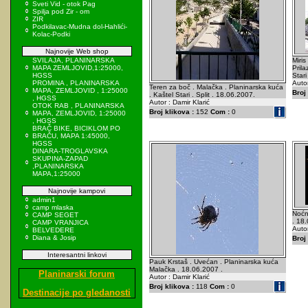
Sveti Vid - otok Pag
Spilja pod Zir - om
ZIR
Podkilavac-Mudna dol-Hahlići-
Kolac-Podki
Najnovije Web shop
SVILAJA, PLANINARSKA
Miris
MAPA ZEMLJOVID,1:25000,
Prila
HGSS
Stari
PROMINA , PLANINARSKA
Autor
Teren za boč . Malačka . Planinarska kuća
MAPA, ZEMLJOVID , 1:25000
Broj 
. Kaštel Stari . Split . 18.06.2007.
, HGSS
Autor : Damir Klarić
OTOK RAB , PLANINARSKA
Broj klikova :
152
Com :
0
MAPA, ZEMLJOVID, 1:25000
, HGSS
BRAČ BIKE, BICIKLOM PO
BRAČU, MAPA 1:45000,
HGSS
DINARA-TROGLAVSKA
SKUPINA-ZAPAD
,PLANINARSKA
MAPA,1:25000
Najnovije kampovi
admin1
camp mlaska
Noćn
CAMP SEGET
. 18
CAMP VRANJICA
Autor
BELVEDERE
Diana & Josip
Broj 
Interesantni linkovi
Pauk Krstaš . Uvećan . Planinarska kuća
Malačka . 18.06.2007 .
Planinarski forum
Autor : Damir Klarić
Broj klikova :
118
Com :
0
Destinacije po gledanosti