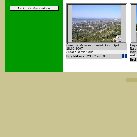
Možda će Vas zanimati
Čiovo sa Malačke . Kaštel Stari . Split .
Kapel
18.06.2007
Na o
Autor : Damir Klarić
Mala
Autor
Broj klikova :
236
Com :
0
Broj 