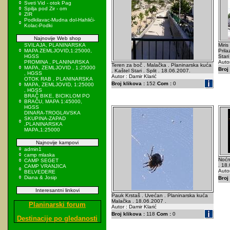
Sveti Vid - otok Pag
Spilja pod Zir - om
ZIR
Podkilavac-Mudna dol-Hahlići-
Kolac-Podki
Najnovije Web shop
SVILAJA, PLANINARSKA
Miris
MAPA ZEMLJOVID,1:25000,
Prila
HGSS
Stari
PROMINA , PLANINARSKA
Autor
Teren za boč . Malačka . Planinarska kuća
MAPA, ZEMLJOVID , 1:25000
Broj 
. Kaštel Stari . Split . 18.06.2007.
, HGSS
Autor : Damir Klarić
OTOK RAB , PLANINARSKA
Broj klikova :
152
Com :
0
MAPA, ZEMLJOVID, 1:25000
, HGSS
BRAČ BIKE, BICIKLOM PO
BRAČU, MAPA 1:45000,
HGSS
DINARA-TROGLAVSKA
SKUPINA-ZAPAD
,PLANINARSKA
MAPA,1:25000
Najnovije kampovi
admin1
camp mlaska
Noćn
CAMP SEGET
. 18
CAMP VRANJICA
Autor
BELVEDERE
Diana & Josip
Broj 
Interesantni linkovi
Pauk Krstaš . Uvećan . Planinarska kuća
Malačka . 18.06.2007 .
Planinarski forum
Autor : Damir Klarić
Broj klikova :
118
Com :
0
Destinacije po gledanosti