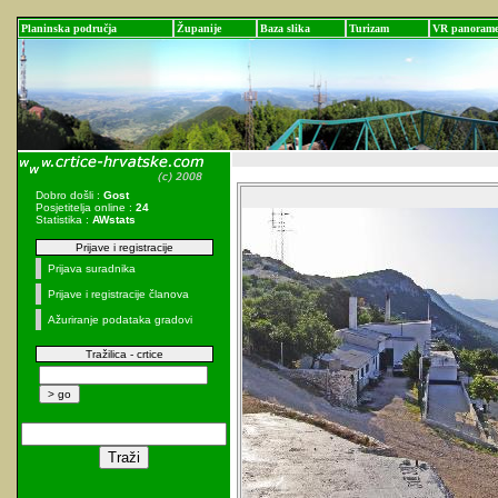
Planinska područja
Županije
Baza slika
Turizam
VR panoram
Dobro došli :
Gost
Posjetitelja online :
24
Statistika :
AWstats
Prijave i registracije
Prijava suradnika
Prijave i registracije članova
Ažuriranje podataka gradovi
Tražilica - crtice