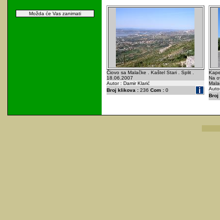
Možda će Vas zanimati
Čiovo sa Malačke . Kaštel Stari . Split .
Kapel
18.06.2007
Na o
Autor : Damir Klarić
Mala
Autor
Broj klikova :
236
Com :
0
Broj 