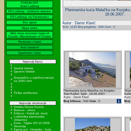
FORUM OFF
Grad Ludbreg
Planinarska kuća Malačka na Kozjaku. S
PD Ludbreg - službene stranice
18.06.2007.
PD Ludbreg- na Facebook-u
Eko vijesti
Autor : Damir Klarić
Sl.br: 1135 Broj pregleda : 540 Com : 0
Mapa weba
Web shop mountain maps of
Croatia, Wanderkarte of Croatia
Restorani i hoteli
Auto kampovi
Apartmani i sobe
Najnoviji članci
Srednji Velebit
Sjeverni Velebit
Dramatično u snježnoj mećavi
na 2500 ndm
Planinarska kuća Malačka na Kozjaku.
Teras
Češka smrčkovica
Stari Kaštel. Split . 18.06.2007.
Kašte
Autor : Damir Klarić
Autor
Broj klikova :
540
Com :
0
Broj 
Najnovije destinacije
Omiska Dinara Kruzno
Biokovo - vrhovi
Križevci - Kalnik (pl. dom)
Ludbreška planinarska
obilaznica
Krma - Triglav 4/5.10.2008
Slovenija
Egeria put - Hrvatska - Iovia