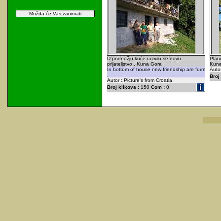
Možda će Vas zanimati
U podnožju kuće razvilo se novo
Plan
prijateljstvo . Kuna Gora .
Kuna
In bottom of house new friendship are form
Autor
.
Broj 
Autor : Picture's from Croatia
Broj klikova :
150
Com :
0