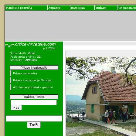
Planinska područja
Županije
Baza slika
Turizam
VR panoram
Dobro došli :
Gost
Posjetitelja online :
22
Statistika :
AWstats
Prijave i registracije
Prijava suradnika
Prijave i registracije članova
Ažuriranje podataka gradovi
Tražilica - crtice