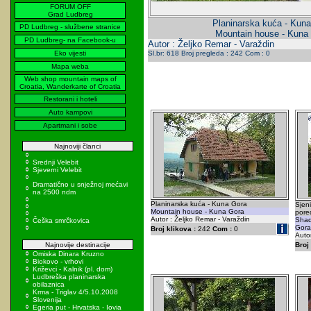
FORUM OFF
Grad Ludbreg
Planinarska kuća - Kun
PD Ludbreg - službene stranice
Mountain house - Kuna
PD Ludbreg- na Facebook-u
Autor : Željko Remar - Varaždin
Eko vijesti
Sl.br: 618 Broj pregleda : 242 Com : 0
Mapa weba
Web shop mountain maps of
Croatia, Wanderkarte of Croatia
Restorani i hoteli
Auto kampovi
Apartmani i sobe
Najnoviji članci
Srednji Velebit
Sjeverni Velebit
Dramatično u snježnoj mećavi
na 2500 ndm
Planinarska kuća - Kuna Gora
Sjen
Mountain house - Kuna Gora
pore
Autor : Željko Remar - Varaždin
Shad
Češka smrčkovica
Gora 
Broj klikova :
242
Com :
0
Autor
Najnovije destinacije
Broj 
Omiska Dinara Kruzno
Biokovo - vrhovi
Križevci - Kalnik (pl. dom)
Ludbreška planinarska
obilaznica
Krma - Triglav 4/5.10.2008
Slovenija
Egeria put - Hrvatska - Iovia