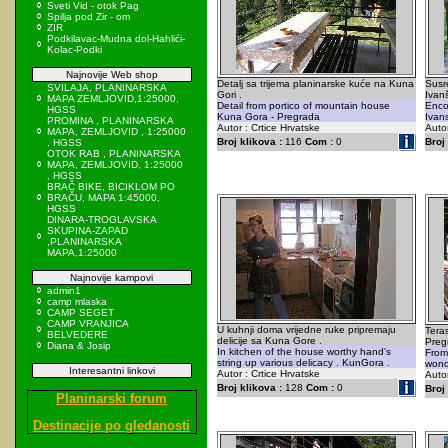
Sveti Vid - otok Pag
Spilja pod Zir - om
ZIR
Podkilavac-Mudna dol-Hahlići-
Kolac-Podki
Najnovije Web shop
Detalj sa trijema planinarske kuće na Kuna
Susr
SVILAJA, PLANINARSKA
Gori .
Ivan
MAPA ZEMLJOVID,1:25000,
Detail from portico of mountain house
Encou
HGSS
Kuna Gora - Pregrada
Ivan
PROMINA , PLANINARSKA
Autor : Crtice Hrvatske
Autor
MAPA, ZEMLJOVID , 1:25000
Broj klikova :
116
Com :
0
Broj 
, HGSS
OTOK RAB , PLANINARSKA
MAPA, ZEMLJOVID, 1:25000
, HGSS
BRAČ BIKE, BICIKLOM PO
BRAČU, MAPA 1:45000,
HGSS
DINARA-TROGLAVSKA
SKUPINA-ZAPAD
,PLANINARSKA
MAPA,1:25000
Najnovije kampovi
admin1
camp mlaska
CAMP SEGET
CAMP VRANJICA
U kuhnji doma vrijedne ruke pripremaju
Tera
BELVEDERE
delicije sa Kuna Gore .
Preg
Diana & Josip
In kitchen of the house worthy hand's
From 
string up various delicacy . KunGora .
wond
Interesantni linkovi
Autor : Crtice Hrvatske
Autor
Broj klikova :
128
Com :
0
Broj 
Planinarski forum
Destinacije po gledanosti