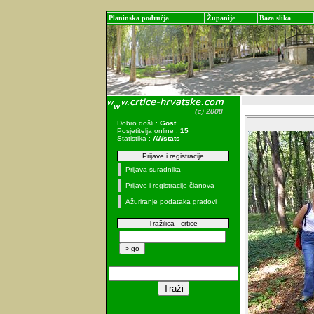
Planinska područja
Županije
Baza slika
Dobro došli :
Gost
Posjetitelja online :
15
Statistika :
AWstats
Prijave i registracije
Prijava suradnika
Prijave i registracije članova
Ažuriranje podataka gradovi
Tražilica - crtice