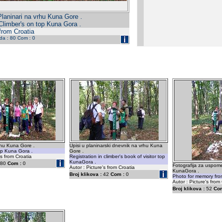
Planinari na vrhu Kuna Gore .
Climber's on top Kuna Gora .
 from Croatia
eda : 80 Com : 0
rhu Kuna Gore .
Upisi u planinarski dnevnik na vrhu Kuna
op Kuna Gora .
Gore .
's from Croatia
Registration in climber's book of visitor top
KunaGora .
80
Com :
0
Fotografija za uspom
Autor : Picture's from Croatia
KunaGora .
Broj klikova :
42
Com :
0
Photo for memory fro
Autor : Picture's from 
Broj klikova :
52
Com