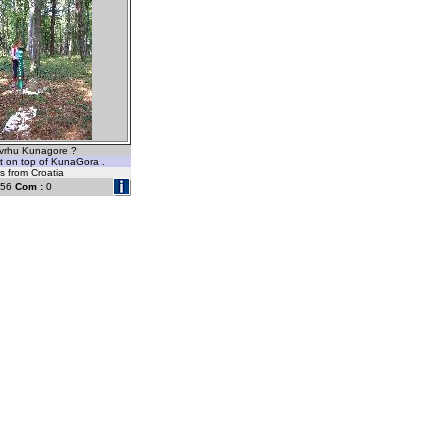
 vrhu Kunagore ?
t on top of KunaGora .
's from Croatia
56
Com :
0