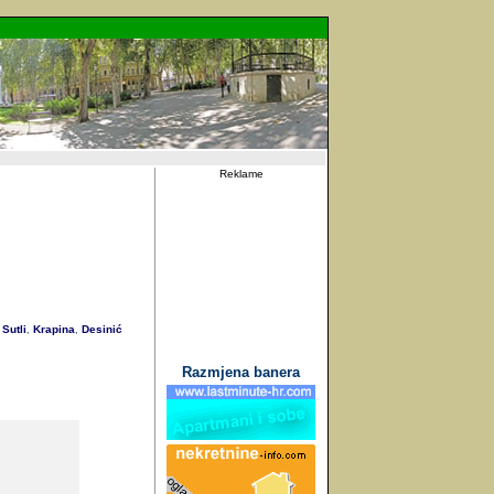
Reklame
Sutli
Krapina
Desinić
,
,
Razmjena banera