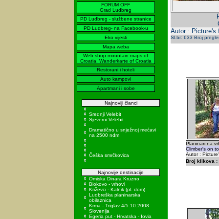
FORUM OFF
Grad Ludbreg
PD Ludbreg - službene stranice
PD Ludbreg- na Facebook-u
Autor : Picture's
Eko vijesti
Sl.br: 633 Broj pregl
Mapa weba
Web shop mountain maps of
Croatia, Wanderkarte of Croatia
Restorani i hoteli
Auto kampovi
Apartmani i sobe
Najnoviji članci
Srednji Velebit
Sjeverni Velebit
Dramatično u snježnoj mećavi
na 2500 ndm
Planinari na v
Climber's on t
Autor : Picture
Češka smrčkovica
Broj klikova :
Najnovije destinacije
Omiska Dinara Kruzno
Biokovo - vrhovi
Križevci - Kalnik (pl. dom)
Ludbreška planinarska
obilaznica
Krma - Triglav 4/5.10.2008
Slovenija
Egeria put - Hrvatska - Iovia