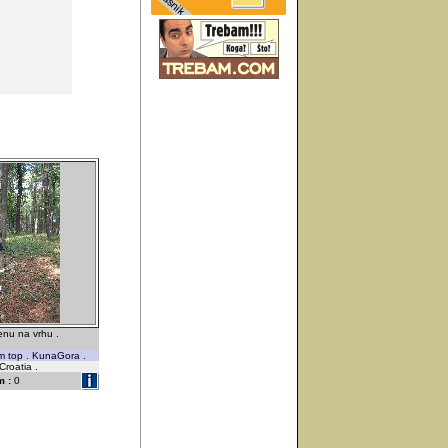
enu na vrhu .
m top . KunaGora .
Croatia .
 :
0