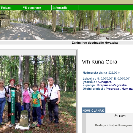
Turizam
VR panorame
Informacije
Zanimljive destinacije Hrvatska
Vrh Kuna Gora
Nadmorska visina :
522.00 m
Lokacija :
N: 0.00'0.00'' E: 0.00'0.00''
Kunagora
Područje :
Krapinsko-Zagorska
Županija :
Pregrada
Hum na 
Okolni gradovi :
,
ČLANCI
Raslinje i divljač Kunagore