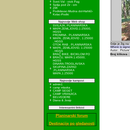
Sveti Vid - otok Pag
Spilja pod Zir - om
ZIR
Podkilavac-Mudna dol-Hahlići-
Kolac-Podki
Najnovije Web shop
SVILAJA, PLANINARSKA
MAPA ZEMLJOVID,1:25000,
HGSS
PROMINA , PLANINARSKA
MAPA, ZEMLJOVID , 1:25000
, HGSS
Gdje je žig na
OTOK RAB , PLANINARSKA
Where is signe
MAPA, ZEMLJOVID, 1:25000
Autor : Picture
, HGSS
BRAČ BIKE, BICIKLOM PO
Broj klikova :
BRAČU, MAPA 1:45000,
HGSS
DINARA-TROGLAVSKA
SKUPINA-ZAPAD
,PLANINARSKA
MAPA,1:25000
Najnovije kampovi
admin1
camp mlaska
CAMP SEGET
CAMP VRANJICA
BELVEDERE
Diana & Josip
Interesantni linkovi
Planinarski forum
Destinacije po gledanosti