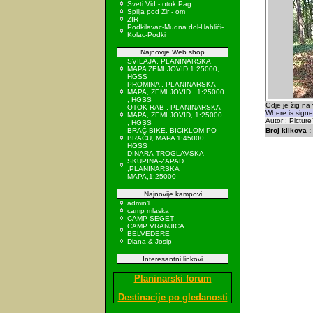
Sveti Vid - otok Pag
Spilja pod Zir - om
ZIR
Podkilavac-Mudna dol-Hahlići-
Kolac-Podki
Najnovije Web shop
SVILAJA, PLANINARSKA
MAPA ZEMLJOVID,1:25000,
HGSS
PROMINA , PLANINARSKA
MAPA, ZEMLJOVID , 1:25000
, HGSS
Gdje je žig na
OTOK RAB , PLANINARSKA
Where is signe
MAPA, ZEMLJOVID, 1:25000
Autor : Picture
, HGSS
BRAČ BIKE, BICIKLOM PO
Broj klikova :
BRAČU, MAPA 1:45000,
HGSS
DINARA-TROGLAVSKA
SKUPINA-ZAPAD
,PLANINARSKA
MAPA,1:25000
Najnovije kampovi
admin1
camp mlaska
CAMP SEGET
CAMP VRANJICA
BELVEDERE
Diana & Josip
Interesantni linkovi
Planinarski forum
Destinacije po gledanosti