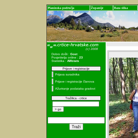
Planinska područja
Županije
Baza slika
Dobro došli :
Gost
Posjetitelja online :
23
Statistika :
AWstats
Prijave i registracije
Prijava suradnika
Prijave i registracije članova
Ažuriranje podataka gradovi
Tražilica - crtice