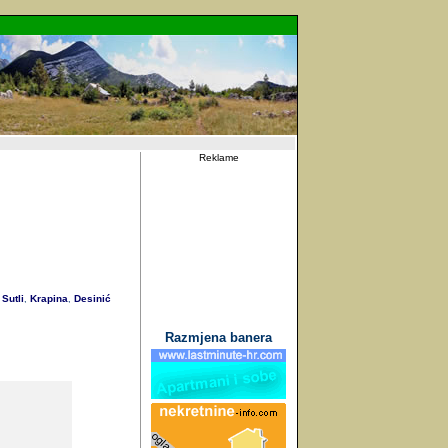
Reklame
Sutli
Krapina
Desinić
,
,
Razmjena banera