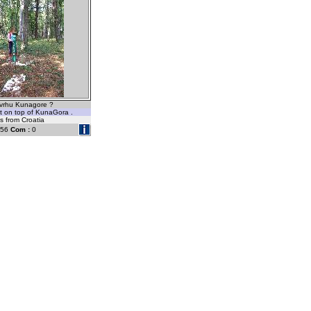
 vrhu Kunagore ?
t on top of KunaGora .
's from Croatia
56
Com :
0