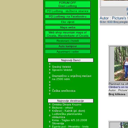
FORUM OFF
Grad Ludbreg
PD Ludbreg - službene stranice
PD Ludbreg- na Facebook-u
Autor : Picture's
Eko vijesti
Sl.br: 633 Broj pregl
Mapa weba
Web shop mountain maps of
Croatia, Wanderkarte of Croatia
Restorani i hoteli
Auto kampovi
Apartmani i sobe
Najnoviji članci
Srednji Velebit
Sjeverni Velebit
Dramatično u snježnoj mećavi
na 2500 ndm
Planinari na v
Climber's on t
Autor : Picture
Češka smrčkovica
Broj klikova :
Najnovije destinacije
Omiska Dinara Kruzno
Biokovo - vrhovi
Križevci - Kalnik (pl. dom)
Ludbreška planinarska
obilaznica
Krma - Triglav 4/5.10.2008
Slovenija
Egeria put - Hrvatska - Iovia