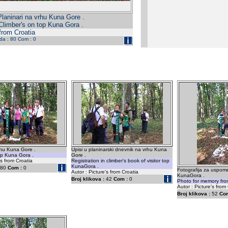
Planinari na vrhu Kuna Gore .
Climber's on top Kuna Gora .
 from Croatia
eda : 80 Com : 0
rhu Kuna Gore .
Upisi u planinarski dnevnik na vrhu Kuna
op Kuna Gora .
Gore .
's from Croatia
Registration in climber's book of visitor top
KunaGora .
80
Com :
0
Fotografija za uspom
Autor : Picture's from Croatia
KunaGora .
Broj klikova :
42
Com :
0
Photo for memory fro
Autor : Picture's from 
Broj klikova :
52
Com