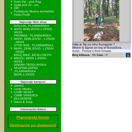
Sveti Vid - otok Pag
Spilja pod Zir - om
ZIR
Podkilavac-Mudna dol-Hahlići-
Kolac-Podki
Najnovije Web shop
SVILAJA, PLANINARSKA
MAPA ZEMLJOVID,1:25000,
HGSS
PROMINA , PLANINARSKA
MAPA, ZEMLJOVID , 1:25000
, HGSS
Gdje je žig na vrhu Kunagore ?
OTOK RAB , PLANINARSKA
Where is signet on top of KunaGora .
MAPA, ZEMLJOVID, 1:25000
Autor : Picture's from Croatia
, HGSS
BRAČ BIKE, BICIKLOM PO
Broj klikova :
56
Com :
0
BRAČU, MAPA 1:45000,
HGSS
DINARA-TROGLAVSKA
SKUPINA-ZAPAD
,PLANINARSKA
MAPA,1:25000
Najnovije kampovi
admin1
camp mlaska
CAMP SEGET
CAMP VRANJICA
BELVEDERE
Diana & Josip
Interesantni linkovi
Planinarski forum
Destinacije po gledanosti