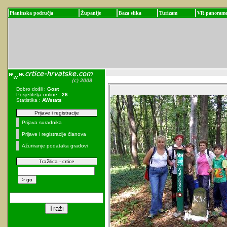
Planinska područja
Županije
Baza slika
Turizam
VR panoram
Dobro došli :
Gost
Posjetitelja online :
26
Statistika :
AWstats
Prijave i registracije
Prijava suradnika
Prijave i registracije članova
Ažuriranje podataka gradovi
Tražilica - crtice