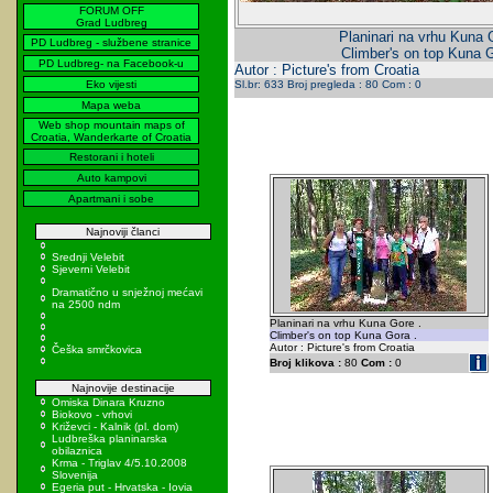
FORUM OFF
Grad Ludbreg
Planinari na vrhu Kuna 
PD Ludbreg - službene stranice
Climber's on top Kuna G
PD Ludbreg- na Facebook-u
Autor : Picture's from Croatia
Eko vijesti
Sl.br: 633 Broj pregleda : 80 Com : 0
Mapa weba
Web shop mountain maps of
Croatia, Wanderkarte of Croatia
Restorani i hoteli
Auto kampovi
Apartmani i sobe
Najnoviji članci
Srednji Velebit
Sjeverni Velebit
Dramatično u snježnoj mećavi
na 2500 ndm
Planinari na vrhu Kuna Gore .
Climber's on top Kuna Gora .
Autor : Picture's from Croatia
Češka smrčkovica
Broj klikova :
80
Com :
0
Najnovije destinacije
Omiska Dinara Kruzno
Biokovo - vrhovi
Križevci - Kalnik (pl. dom)
Ludbreška planinarska
obilaznica
Krma - Triglav 4/5.10.2008
Slovenija
Egeria put - Hrvatska - Iovia