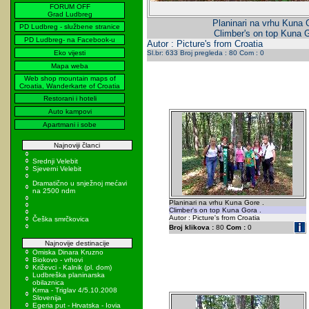
FORUM OFF
Grad Ludbreg
Planinari na vrhu Kuna 
PD Ludbreg - službene stranice
Climber's on top Kuna G
PD Ludbreg- na Facebook-u
Autor : Picture's from Croatia
Eko vijesti
Sl.br: 633 Broj pregleda : 80 Com : 0
Mapa weba
Web shop mountain maps of
Croatia, Wanderkarte of Croatia
Restorani i hoteli
Auto kampovi
Apartmani i sobe
Najnoviji članci
Srednji Velebit
Sjeverni Velebit
Dramatično u snježnoj mećavi
na 2500 ndm
Planinari na vrhu Kuna Gore .
Climber's on top Kuna Gora .
Autor : Picture's from Croatia
Češka smrčkovica
Broj klikova :
80
Com :
0
Najnovije destinacije
Omiska Dinara Kruzno
Biokovo - vrhovi
Križevci - Kalnik (pl. dom)
Ludbreška planinarska
obilaznica
Krma - Triglav 4/5.10.2008
Slovenija
Egeria put - Hrvatska - Iovia