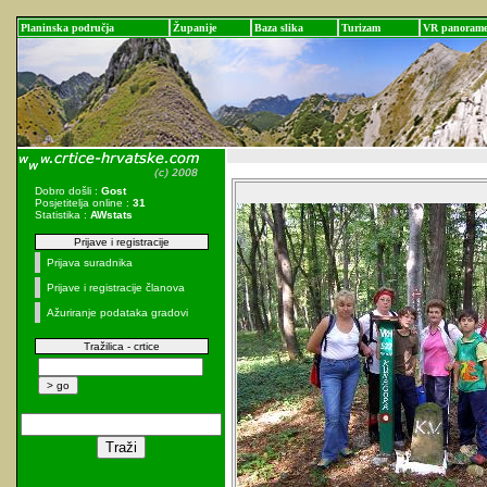
Planinska područja
Županije
Baza slika
Turizam
VR panoram
Dobro došli :
Gost
Posjetitelja online :
31
Statistika :
AWstats
Prijave i registracije
Prijava suradnika
Prijave i registracije članova
Ažuriranje podataka gradovi
Tražilica - crtice