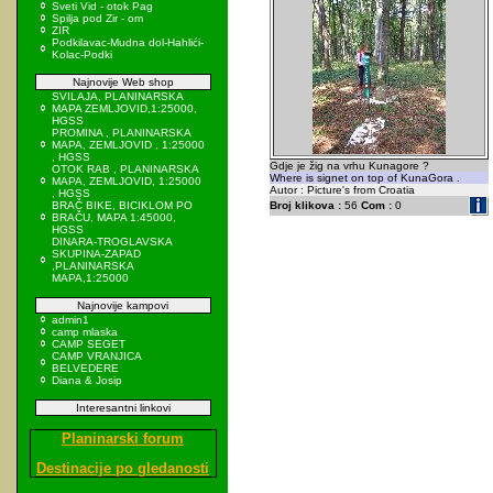
Sveti Vid - otok Pag
Spilja pod Zir - om
ZIR
Podkilavac-Mudna dol-Hahlići-
Kolac-Podki
Najnovije Web shop
SVILAJA, PLANINARSKA
MAPA ZEMLJOVID,1:25000,
HGSS
PROMINA , PLANINARSKA
MAPA, ZEMLJOVID , 1:25000
, HGSS
Gdje je žig na vrhu Kunagore ?
OTOK RAB , PLANINARSKA
Where is signet on top of KunaGora .
MAPA, ZEMLJOVID, 1:25000
Autor : Picture's from Croatia
, HGSS
BRAČ BIKE, BICIKLOM PO
Broj klikova :
56
Com :
0
BRAČU, MAPA 1:45000,
HGSS
DINARA-TROGLAVSKA
SKUPINA-ZAPAD
,PLANINARSKA
MAPA,1:25000
Najnovije kampovi
admin1
camp mlaska
CAMP SEGET
CAMP VRANJICA
BELVEDERE
Diana & Josip
Interesantni linkovi
Planinarski forum
Destinacije po gledanosti