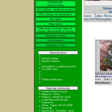
FORUM OFF
Grad Ludbreg
Nebesk
PD Ludbreg - službene stranice
Bl
PD Ludbreg- na Facebook-u
Autor : Željko Rema
Eko vijesti
Sl.br: 879 Broj pregleda
Mapa weba
Web shop mountain maps of
Croatia, Wanderkarte of Croatia
Restorani i hoteli
Auto kampovi
Apartmani i sobe
Najnoviji članci
Srednji Velebit
Sjeverni Velebit
Dramatično u snježnoj mećavi
na 2500 ndm
Nebesko plavet
Blue lichen on
Autor : Željko
Češka smrčkovica
Broj klikova :
Najnovije destinacije
Omiska Dinara Kruzno
Biokovo - vrhovi
Križevci - Kalnik (pl. dom)
Ludbreška planinarska
obilaznica
Krma - Triglav 4/5.10.2008
Slovenija
Egeria put - Hrvatska - Iovia