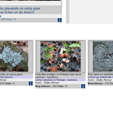
o plavetnilo na suhoj grani .
ue lichen on dry branch .
r
 : 475 Com : 0
nilo na suhoj grani .
Ovaj lišaj snimljen na Pokojcu kao da je
Živa čipka na kalnički
 dry branch .
procvao . Ivanšćica
Lichen on Kalnik like l
 Remar
Lichen shoted on Pokojec. Ivancica.
Autor : Željko Remar
Autor : Željko Remar
475
Com :
0
Broj klikova :
170
C
Broj klikova :
182
Com :
0