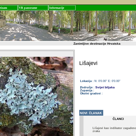
rizam
VR panorame
Informacije
Zanimljive destinacije Hrvatska
Lišajevi
Lokacija :
N: 0'0.00'' E: 0'0.00''
Svijet biljaka
Područje :
Županija :
Okolni gradovi :
ČLANCI
Lišajevi kao indikator zagađeno
zraka