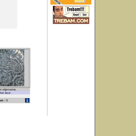
m stijenama .
ive lace .
om :
0