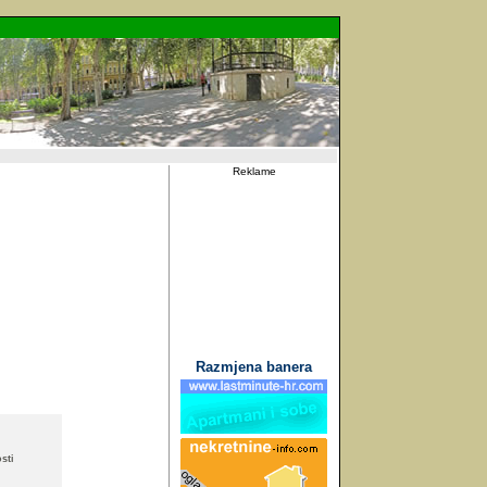
Reklame
Razmjena banera
sti