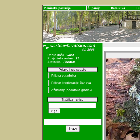
Planinska područja
Županije
Baza slika
Tu
Dobro došli :
Gost
Posjetitelja online :
29
Statistika :
AWstats
Prijave i registracije
Prijava suradnika
Prijave i registracije članova
Ažuriranje podataka gradovi
Tražilica - crtice