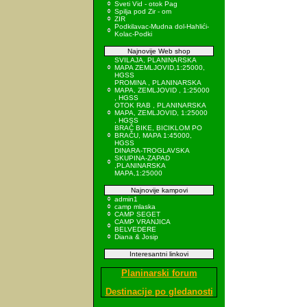
Sveti Vid - otok Pag
Spilja pod Zir - om
ZIR
Podkilavac-Mudna dol-Hahlići-
Kolac-Podki
Najnovije Web shop
SVILAJA, PLANINARSKA
MAPA ZEMLJOVID,1:25000,
HGSS
PROMINA , PLANINARSKA
MAPA, ZEMLJOVID , 1:25000
, HGSS
OTOK RAB , PLANINARSKA
MAPA, ZEMLJOVID, 1:25000
, HGSS
BRAČ BIKE, BICIKLOM PO
BRAČU, MAPA 1:45000,
HGSS
DINARA-TROGLAVSKA
SKUPINA-ZAPAD
,PLANINARSKA
MAPA,1:25000
Najnovije kampovi
admin1
camp mlaska
CAMP SEGET
CAMP VRANJICA
BELVEDERE
Diana & Josip
Interesantni linkovi
Planinarski forum
Destinacije po gledanosti