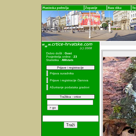
Planinska područja
Županije
Baza slika
Tu
Dobro došli :
Gost
Posjetitelja online :
23
Statistika :
AWstats
Prijave i registracije
Prijava suradnika
Prijave i registracije članova
Ažuriranje podataka gradovi
Tražilica - crtice