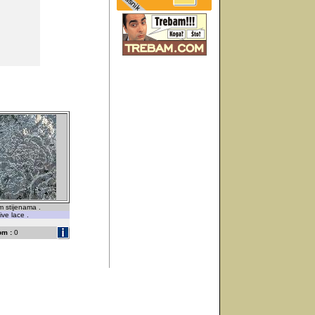
m stijenama .
ive lace .
om :
0