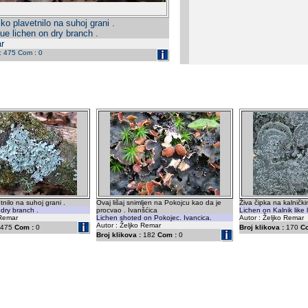
o plavetnilo na suhoj grani .
ue lichen on dry branch .
r
 : 475 Com : 0
nilo na suhoj grani .
Ovaj lišaj snimljen na Pokojcu kao da je
Živa čipka na kalnički
 dry branch .
procvao . Ivanšćica
Lichen on Kalnik like l
 Remar
Lichen shoted on Pokojec. Ivancica.
Autor : Željko Remar
Autor : Željko Remar
475
Com :
0
Broj klikova :
170
C
Broj klikova :
182
Com :
0