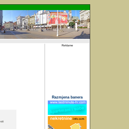
Reklame
Razmjena banera
sti