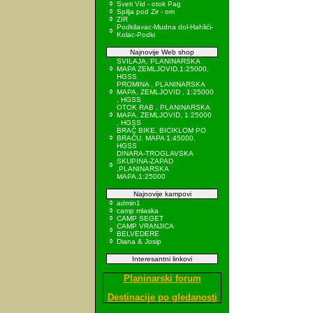
Sveti Vid - otok Pag
Spilja pod Zir - om
ZIR
Podkilavac-Mudna dol-Hahlići-
Kolac-Podki
Najnovije Web shop
SVILAJA, PLANINARSKA
MAPA ZEMLJOVID,1:25000,
HGSS
PROMINA , PLANINARSKA
MAPA, ZEMLJOVID , 1:25000
, HGSS
OTOK RAB , PLANINARSKA
MAPA, ZEMLJOVID, 1:25000
, HGSS
BRAČ BIKE, BICIKLOM PO
BRAČU, MAPA 1:45000,
HGSS
DINARA-TROGLAVSKA
SKUPINA-ZAPAD
,PLANINARSKA
MAPA,1:25000
Najnovije kampovi
admin1
camp mlaska
CAMP SEGET
CAMP VRANJICA
BELVEDERE
Diana & Josip
Interesantni linkovi
Planinarski forum
Destinacije po gledanosti