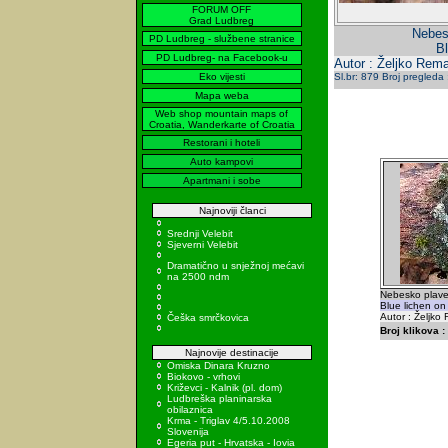
FORUM OFF
Grad Ludbreg
Nebesk
PD Ludbreg - službene stranice
Bl
PD Ludbreg- na Facebook-u
Autor : Željko Rema
Eko vijesti
Sl.br: 879 Broj pregleda
Mapa weba
Web shop mountain maps of
Croatia, Wanderkarte of Croatia
Restorani i hoteli
Auto kampovi
Apartmani i sobe
Najnoviji članci
Srednji Velebit
Sjeverni Velebit
Dramatično u snježnoj mećavi
na 2500 ndm
Nebesko plavet
Blue lichen on
Autor : Željko
Češka smrčkovica
Broj klikova :
Najnovije destinacije
Omiska Dinara Kruzno
Biokovo - vrhovi
Križevci - Kalnik (pl. dom)
Ludbreška planinarska
obilaznica
Krma - Triglav 4/5.10.2008
Slovenija
Egeria put - Hrvatska - Iovia