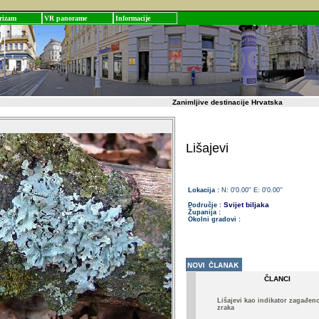
rizam
VR panorame
Informacije
Zanimljive destinacije Hrvatska
Lišajevi
Lokacija :
N: 0'0.00'' E: 0'0.00''
Svijet biljaka
Područje :
Županija :
Okolni gradovi :
ČLANCI
Lišajevi kao indikator zagađeno
zraka