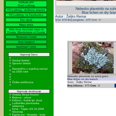
FORUM OFF
Grad Ludbreg
Nebesko plavetnilo na suho
PD Ludbreg - službene stranice
Blue lichen on dry bran
PD Ludbreg- na Facebook-u
Autor : Željko Remar
Eko vijesti
Sl.br: 879 Broj pregleda : 475 Com : 0
Mapa weba
Web shop mountain maps of
Croatia, Wanderkarte of Croatia
Restorani i hoteli
Auto kampovi
Apartmani i sobe
Najnoviji članci
Srednji Velebit
Sjeverni Velebit
Dramatično u snježnoj mećavi
na 2500 ndm
Nebesko plavetnilo na suhoj grani .
Blue lichen on dry branch .
Autor : Željko Remar
Češka smrčkovica
Broj klikova :
475
Com :
0
Najnovije destinacije
Omiska Dinara Kruzno
Biokovo - vrhovi
Križevci - Kalnik (pl. dom)
Ludbreška planinarska
obilaznica
Krma - Triglav 4/5.10.2008
Slovenija
Egeria put - Hrvatska - Iovia