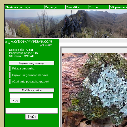
Planinska područja
Županije
Baza slika
Turizam
VR panoram
Dobro došli :
Gost
Posjetitelja online :
16
Statistika :
AWstats
Prijave i registracije
Prijava suradnika
Prijave i registracije članova
Ažuriranje podataka gradovi
Tražilica - crtice