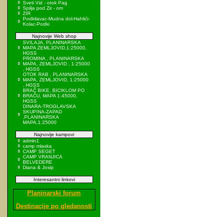
Sveti Vid - otok Pag
Spilja pod Zir - om
ZIR
Podkilavac-Mudna dol-Hahlići-
Kolac-Podki
Najnovije Web shop
SVILAJA, PLANINARSKA
MAPA ZEMLJOVID,1:25000,
HGSS
PROMINA , PLANINARSKA
MAPA, ZEMLJOVID , 1:25000
, HGSS
OTOK RAB , PLANINARSKA
MAPA, ZEMLJOVID, 1:25000
, HGSS
BRAČ BIKE, BICIKLOM PO
BRAČU, MAPA 1:45000,
HGSS
DINARA-TROGLAVSKA
SKUPINA-ZAPAD
,PLANINARSKA
MAPA,1:25000
Najnovije kampovi
admin1
camp mlaska
CAMP SEGET
CAMP VRANJICA
BELVEDERE
Diana & Josip
Interesantni linkovi
Planinarski forum
Destinacije po gledanosti