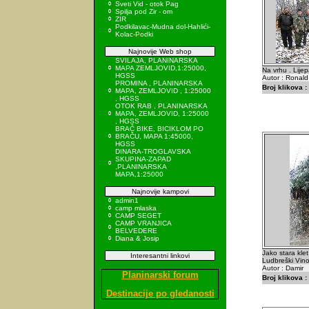
Sveti Vid - otok Pag
Spilja pod Zir - om
ZIR
Podkilavac-Mudna dol-Hahlići-
Kolac-Podki
Najnovije Web shop
SVILAJA, PLANINARSKA
MAPA ZEMLJOVID,1:25000,
Na vrhu . Lije
HGSS
Autor : Ronald
PROMINA , PLANINARSKA
Broj klikova :
MAPA, ZEMLJOVID , 1:25000
, HGSS
OTOK RAB , PLANINARSKA
MAPA, ZEMLJOVID, 1:25000
, HGSS
BRAČ BIKE, BICIKLOM PO
BRAČU, MAPA 1:45000,
HGSS
DINARA-TROGLAVSKA
SKUPINA-ZAPAD
,PLANINARSKA
MAPA,1:25000
Najnovije kampovi
admin1
camp mlaska
CAMP SEGET
CAMP VRANJICA
BELVEDERE
Diana & Josip
Jako stara klet
Interesantni linkovi
Ludbreški Vino
Autor : Damir
Planinarski forum
Broj klikova :
Destinacije po gledanosti