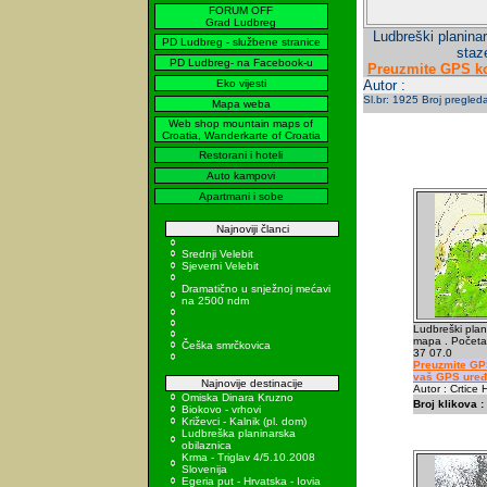
FORUM OFF
Grad Ludbreg
Ludbreški planinar
PD Ludbreg - službene stranice
staz
PD Ludbreg- na Facebook-u
Preuzmite GPS ko
Eko vijesti
Autor :
Sl.br: 1925 Broj pregled
Mapa weba
Web shop mountain maps of
Croatia, Wanderkarte of Croatia
Restorani i hoteli
Auto kampovi
Apartmani i sobe
Najnoviji članci
Srednji Velebit
Sjeverni Velebit
Dramatično u snježnoj mećavi
na 2500 ndm
Ludbreški plani
mapa . Početa
Češka smrčkovica
37 07.0
Preuzmite GPS
vaš GPS uređ
Najnovije destinacije
Autor : Crtice 
Omiska Dinara Kruzno
Broj klikova :
Biokovo - vrhovi
Križevci - Kalnik (pl. dom)
Ludbreška planinarska
obilaznica
Krma - Triglav 4/5.10.2008
Slovenija
Egeria put - Hrvatska - Iovia