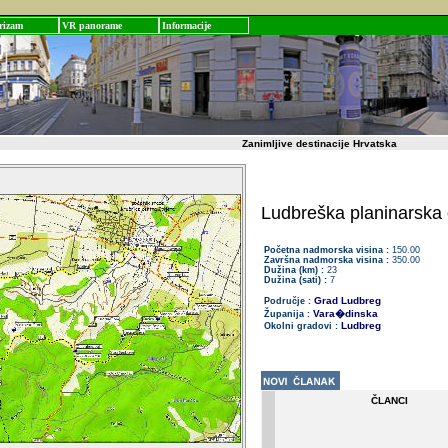
rizam
VR panorame
Informacije
Zanimljive destinacije Hrvatska
Ludbreška planinarska 
Početna nadmorska visina :
150.00
Završna nadmorska visina :
350.00
Dužina (km) :
23
Dužina (sati) :
7
Grad Ludbreg
Područje :
Vara�dinska
Županija :
Ludbreg
Okolni gradovi :
ČLANCI