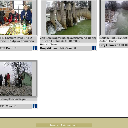
 PD Castrum Iovia . KT 2
Zaleđeni slapovi na splavnicama na Bednji
Bednja . 10.01.2009
nice . Rudijeva obilaznica .
. Kučan Ludbreški 10.01.2009
Autor : Damir
Autor : Damir
Broj klikova :
170
C
233
Com :
0
Broj klikova :
142
Com :
0
reški planinarski put.
211
Com :
0
Izrada : Astrum d.o.o.