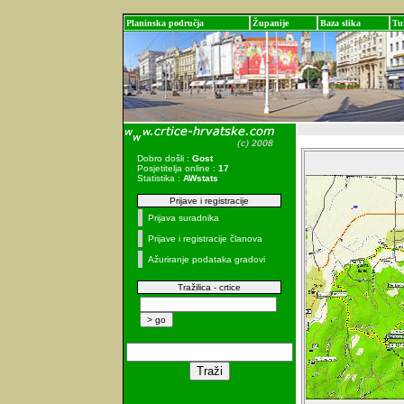
Planinska područja
Županije
Baza slika
Tu
Dobro došli :
Gost
Posjetitelja online :
17
Statistika :
AWstats
Prijave i registracije
Prijava suradnika
Prijave i registracije članova
Ažuriranje podataka gradovi
Tražilica - crtice