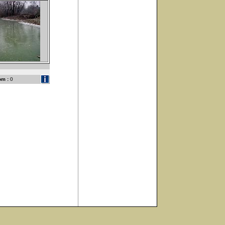
om :
0