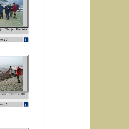
u . Slanje . Komisija
om :
0
acima . 10.01.2009 .
om :
0