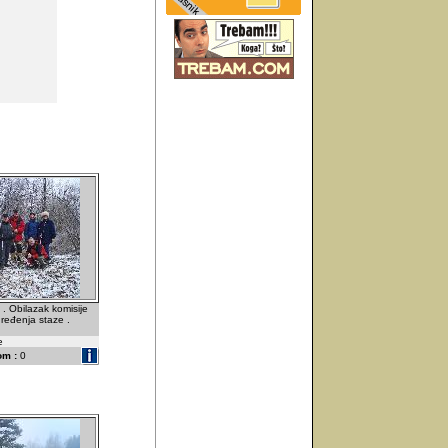
 . Obilazak komisije
ređenja staze .
e
om :
0