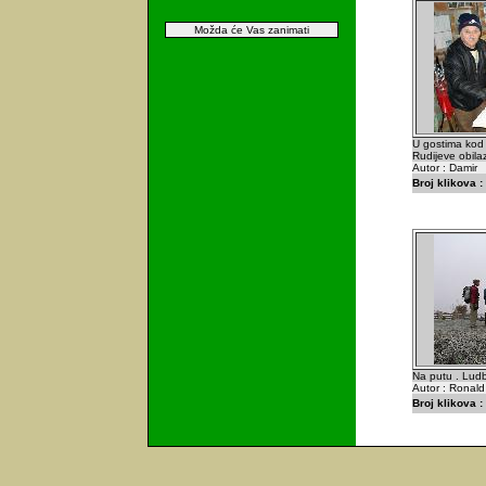
Možda će Vas zanimati
U gostima kod
Rudijeve obilaz
Autor : Damir
Broj klikova :
Na putu . Ludb
Autor : Ronald
Broj klikova :