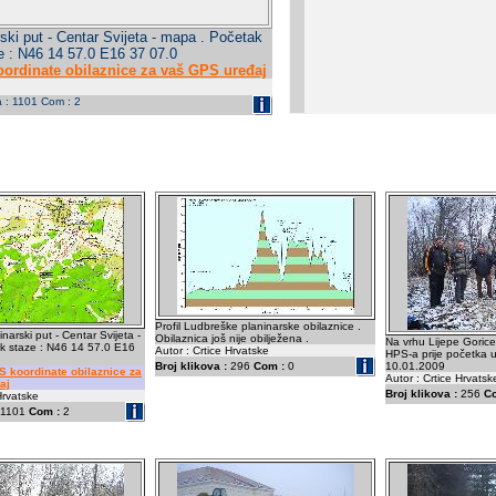
ski put - Centar Svijeta - mapa . Početak
e : N46 14 57.0 E16 37 07.0
ordinate obilaznice za vaš GPS uređaj
a : 1101 Com : 2
Profil Ludbreške planinarske obilaznice .
narski put - Centar Svijeta -
Obilaznica još nije obilježena .
Na vrhu Lijepe Gorice
k staze : N46 14 57.0 E16
Autor : Crtice Hrvatske
HPS-a prije početka u
Broj klikova :
296
Com :
0
10.01.2009
 koordinate obilaznice za
Autor : Crtice Hrvatsk
aj
Broj klikova :
256
C
Hrvatske
1101
Com :
2