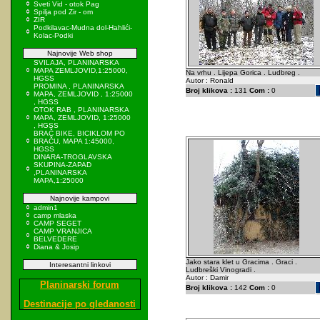
Sveti Vid - otok Pag
Spilja pod Zir - om
ZIR
Podkilavac-Mudna dol-Hahlići-
Kolac-Podki
Najnovije Web shop
SVILAJA, PLANINARSKA
MAPA ZEMLJOVID,1:25000,
Na vrhu . Lijepa Gorica . Ludbreg .
HGSS
Autor : Ronald
PROMINA , PLANINARSKA
Broj klikova :
131
Com :
0
MAPA, ZEMLJOVID , 1:25000
, HGSS
OTOK RAB , PLANINARSKA
MAPA, ZEMLJOVID, 1:25000
, HGSS
BRAČ BIKE, BICIKLOM PO
BRAČU, MAPA 1:45000,
HGSS
DINARA-TROGLAVSKA
SKUPINA-ZAPAD
,PLANINARSKA
MAPA,1:25000
Najnovije kampovi
admin1
camp mlaska
CAMP SEGET
CAMP VRANJICA
BELVEDERE
Diana & Josip
Jako stara klet u Gracima . Graci .
Interesantni linkovi
Ludbreški Vinogradi .
Autor : Damir
Planinarski forum
Broj klikova :
142
Com :
0
Destinacije po gledanosti