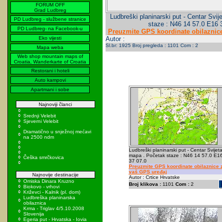
FORUM OFF
Grad Ludbreg
Ludbreški planinarski put - Centar Svi
PD Ludbreg - službene stranice
staze : N46 14 57.0 E16 
PD Ludbreg- na Facebook-u
Preuzmite GPS koordinate obilaznic
Eko vijesti
Autor :
Sl.br: 1925 Broj pregleda : 1101 Com : 2
Mapa weba
Web shop mountain maps of
Croatia, Wanderkarte of Croatia
Restorani i hoteli
Auto kampovi
Apartmani i sobe
Najnoviji članci
Srednji Velebit
Sjeverni Velebit
Dramatično u snježnoj mećavi
na 2500 ndm
Ludbreški planinarski put - Centar Svijeta
mapa . Početak staze : N46 14 57.0 E1
Češka smrčkovica
37 07.0
Preuzmite GPS koordinate obilaznice 
vaš GPS uređaj
Najnovije destinacije
Autor : Crtice Hrvatske
Omiska Dinara Kruzno
Broj klikova :
1101
Com :
2
Biokovo - vrhovi
Križevci - Kalnik (pl. dom)
Ludbreška planinarska
obilaznica
Krma - Triglav 4/5.10.2008
Slovenija
Egeria put - Hrvatska - Iovia