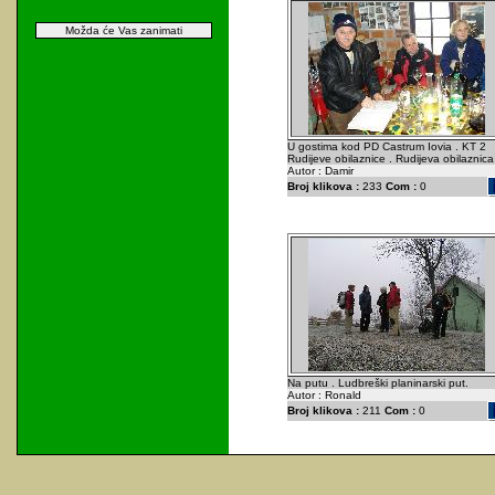
Možda će Vas zanimati
U gostima kod PD Castrum Iovia . KT 2
Rudijeve obilaznice . Rudijeva obilaznica
Autor : Damir
Broj klikova :
233
Com :
0
Na putu . Ludbreški planinarski put.
Autor : Ronald
Broj klikova :
211
Com :
0