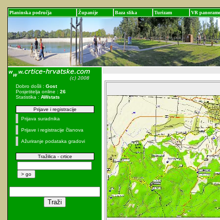
Planinska područja
Županije
Baza slika
Turizam
VR panoram
Dobro došli :
Gost
Posjetitelja online :
26
Statistika :
AWstats
Prijave i registracije
Prijava suradnika
Prijave i registracije članova
Ažuriranje podataka gradovi
Tražilica - crtice