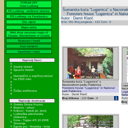
FORUM OFF
Grad Ludbreg
Šumarska kuća "Lugarnica" u Nacional
PD Ludbreg - službene stranice
Foresters house "Lugarnica" in Natio
PD Ludbreg- na Facebook-u
Autor : Damir Klarić
Eko vijesti
Sl.br: 561 Broj pregleda : 122 Com : 0
Mapa weba
Web shop mountain maps of
Croatia, Wanderkarte of Croatia
Restorani i hoteli
Auto kampovi
Apartmani i sobe
Najnoviji članci
Srednji Velebit
Sjeverni Velebit
Dramatično u snježnoj mećavi
na 2500 ndm
Šumarska kuća "Lugarnica" u
Nacionalnom parku Paklenica
Luga
Foresters house "Lugarnica" in National
Naci
Češka smrčkovica
park Paklenica
Lugar
Autor : Damir Klarić
Nati
Autor
Broj klikova :
122
Com :
0
Najnovije destinacije
Broj 
Omiska Dinara Kruzno
Biokovo - vrhovi
Križevci - Kalnik (pl. dom)
Ludbreška planinarska
obilaznica
Krma - Triglav 4/5.10.2008
Slovenija
Egeria put - Hrvatska - Iovia