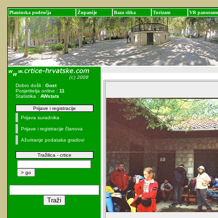
Planinska područja
Županije
Baza slika
Turizam
VR panoram
Dobro došli :
Gost
Posjetitelja online :
11
Statistika :
AWstats
Prijave i registracije
Prijava suradnika
Prijave i registracije članova
Ažuriranje podataka gradovi
Tražilica - crtice