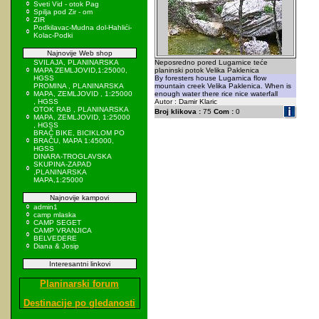
Sveti Vid - otok Pag
Spilja pod Zir - om
ZIR
Podkilavac-Mudna dol-Hahlići-
Kolac-Podki
Najnovije Web shop
SVILAJA, PLANINARSKA
Neposredno pored Lugarnice teće
MAPA ZEMLJOVID,1:25000,
planinski potok Velika Paklenica
HGSS
By foresters house Lugarnica flow
PROMINA , PLANINARSKA
mountain creek Velika Paklenica. When is
MAPA, ZEMLJOVID , 1:25000
enough water there rice nice waterfall
, HGSS
Autor : Damir Klaric
OTOK RAB , PLANINARSKA
Broj klikova :
75
Com :
0
MAPA, ZEMLJOVID, 1:25000
, HGSS
BRAČ BIKE, BICIKLOM PO
BRAČU, MAPA 1:45000,
HGSS
DINARA-TROGLAVSKA
SKUPINA-ZAPAD
,PLANINARSKA
MAPA,1:25000
Najnovije kampovi
admin1
camp mlaska
CAMP SEGET
CAMP VRANJICA
BELVEDERE
Diana & Josip
Interesantni linkovi
Planinarski forum
Destinacije po gledanosti