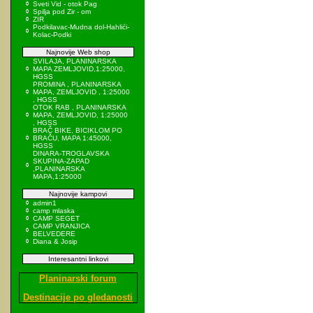
Sveti Vid - otok Pag
Spilja pod Zir - om
ZIR
Podkilavac-Mudna dol-Hahlići-
Kolac-Podki
Najnovije Web shop
SVILAJA, PLANINARSKA
MAPA ZEMLJOVID,1:25000,
HGSS
PROMINA , PLANINARSKA
MAPA, ZEMLJOVID , 1:25000
, HGSS
OTOK RAB , PLANINARSKA
MAPA, ZEMLJOVID, 1:25000
, HGSS
BRAČ BIKE, BICIKLOM PO
BRAČU, MAPA 1:45000,
HGSS
DINARA-TROGLAVSKA
SKUPINA-ZAPAD
,PLANINARSKA
MAPA,1:25000
Najnovije kampovi
admin1
camp mlaska
CAMP SEGET
CAMP VRANJICA
BELVEDERE
Diana & Josip
Interesantni linkovi
Planinarski forum
Destinacije po gledanosti