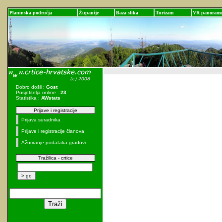
Planinska područja
Županije
Baza slika
Turizam
VR panoram
Dobro došli :
Gost
Posjetitelja online :
23
Statistika :
AWstats
Prijave i registracije
Prijava suradnika
Prijave i registracije članova
Ažuriranje podataka gradovi
Tražilica - crtice