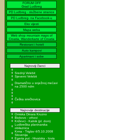
FORUM OFF
Grad Ludbreg
PD Ludbreg - službene stranice
PD Ludbreg- na Facebook-u
Eko vijesti
Mapa weba
Web shop mountain maps of
Croatia, Wanderkarte of Croatia
Restorani i hoteli
Auto kampovi
Apartmani i sobe
Najnoviji članci
Srednji Velebit
Sjeverni Velebit
Dramatično u snježnoj mećavi
na 2500 ndm
Češka smrčkovica
Najnovije destinacije
Omiska Dinara Kruzno
Biokovo - vrhovi
Križevci - Kalnik (pl. dom)
Ludbreška planinarska
obilaznica
Krma - Triglav 4/5.10.2008
Slovenija
Egeria put - Hrvatska - Iovia