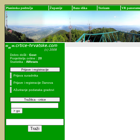
Planinska područja
Županije
Baza slika
Turizam
VR panoram
Dobro došli :
Gost
Posjetitelja online :
20
Statistika :
AWstats
Prijave i registracije
Prijava suradnika
Prijave i registracije članova
Ažuriranje podataka gradovi
Tražilica - crtice