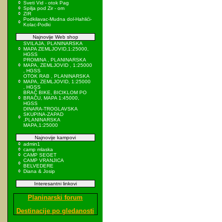
Sveti Vid - otok Pag
Spilja pod Zir - om
ZIR
Podkilavac-Mudna dol-Hahlići-
Kolac-Podki
Najnovije Web shop
SVILAJA, PLANINARSKA
MAPA ZEMLJOVID,1:25000,
HGSS
PROMINA , PLANINARSKA
MAPA, ZEMLJOVID , 1:25000
, HGSS
OTOK RAB , PLANINARSKA
MAPA, ZEMLJOVID, 1:25000
, HGSS
BRAČ BIKE, BICIKLOM PO
BRAČU, MAPA 1:45000,
HGSS
DINARA-TROGLAVSKA
SKUPINA-ZAPAD
,PLANINARSKA
MAPA,1:25000
Najnovije kampovi
admin1
camp mlaska
CAMP SEGET
CAMP VRANJICA
BELVEDERE
Diana & Josip
Interesantni linkovi
Planinarski forum
Destinacije po gledanosti