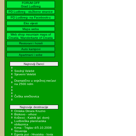
FORUM OFF
Grad Ludbreg
PD Ludbreg - službene stranice
PD Ludbreg- na Facebook-u
Eko vijesti
Mapa weba
Web shop mountain maps of
Croatia, Wanderkarte of Croatia
Restorani i hoteli
Auto kampovi
Apartmani i sobe
Najnoviji članci
Srednji Velebit
Sjeverni Velebit
Dramatično u snježnoj mećavi
na 2500 ndm
Češka smrčkovica
Najnovije destinacije
Omiska Dinara Kruzno
Biokovo - vrhovi
Križevci - Kalnik (pl. dom)
Ludbreška planinarska
obilaznica
Krma - Triglav 4/5.10.2008
Slovenija
Egeria put - Hrvatska - Iovia