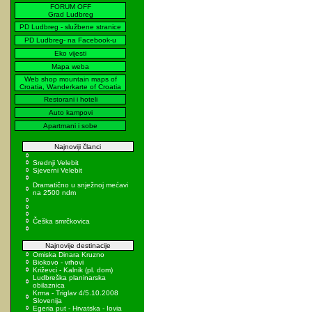
FORUM OFF
Grad Ludbreg
PD Ludbreg - službene stranice
PD Ludbreg- na Facebook-u
Eko vijesti
Mapa weba
Web shop mountain maps of
Croatia, Wanderkarte of Croatia
Restorani i hoteli
Auto kampovi
Apartmani i sobe
Najnoviji članci
Srednji Velebit
Sjeverni Velebit
Dramatično u snježnoj mećavi
na 2500 ndm
Češka smrčkovica
Najnovije destinacije
Omiska Dinara Kruzno
Biokovo - vrhovi
Križevci - Kalnik (pl. dom)
Ludbreška planinarska
obilaznica
Krma - Triglav 4/5.10.2008
Slovenija
Egeria put - Hrvatska - Iovia