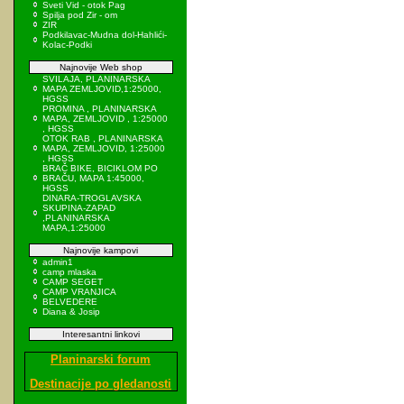
Sveti Vid - otok Pag
Spilja pod Zir - om
ZIR
Podkilavac-Mudna dol-Hahlići-
Kolac-Podki
Najnovije Web shop
SVILAJA, PLANINARSKA
MAPA ZEMLJOVID,1:25000,
HGSS
PROMINA , PLANINARSKA
MAPA, ZEMLJOVID , 1:25000
, HGSS
OTOK RAB , PLANINARSKA
MAPA, ZEMLJOVID, 1:25000
, HGSS
BRAČ BIKE, BICIKLOM PO
BRAČU, MAPA 1:45000,
HGSS
DINARA-TROGLAVSKA
SKUPINA-ZAPAD
,PLANINARSKA
MAPA,1:25000
Najnovije kampovi
admin1
camp mlaska
CAMP SEGET
CAMP VRANJICA
BELVEDERE
Diana & Josip
Interesantni linkovi
Planinarski forum
Destinacije po gledanosti