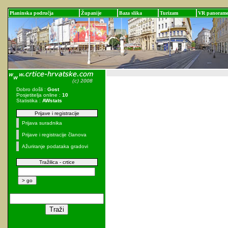
Planinska područja
Županije
Baza slika
Turizam
VR panoram
Dobro došli :
Gost
Posjetitelja online :
10
Statistika :
AWstats
Prijave i registracije
Prijava suradnika
Prijave i registracije članova
Ažuriranje podataka gradovi
Tražilica - crtice