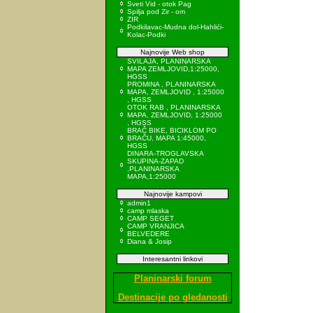
Sveti Vid - otok Pag
Spilja pod Zir - om
ZIR
Podkilavac-Mudna dol-Hahlići-
Kolac-Podki
Najnovije Web shop
SVILAJA, PLANINARSKA
MAPA ZEMLJOVID,1:25000,
HGSS
PROMINA , PLANINARSKA
MAPA, ZEMLJOVID , 1:25000
, HGSS
OTOK RAB , PLANINARSKA
MAPA, ZEMLJOVID, 1:25000
, HGSS
BRAČ BIKE, BICIKLOM PO
BRAČU, MAPA 1:45000,
HGSS
DINARA-TROGLAVSKA
SKUPINA-ZAPAD
,PLANINARSKA
MAPA,1:25000
Najnovije kampovi
admin1
camp mlaska
CAMP SEGET
CAMP VRANJICA
BELVEDERE
Diana & Josip
Interesantni linkovi
Planinarski forum
Destinacije po gledanosti