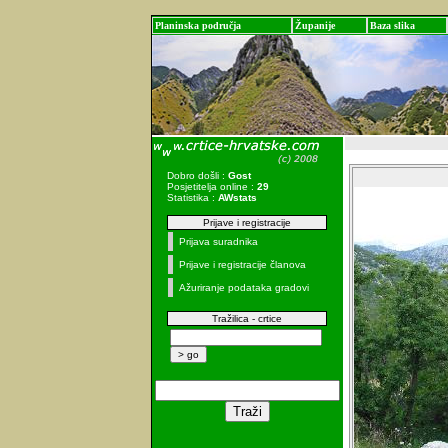
Planinska područja
Županije
Baza slika
Dobro došli :
Gost
Posjetitelja online :
29
Statistika :
AWstats
Prijave i registracije
Prijava suradnika
Prijave i registracije članova
Ažuriranje podataka gradovi
Tražilica - crtice