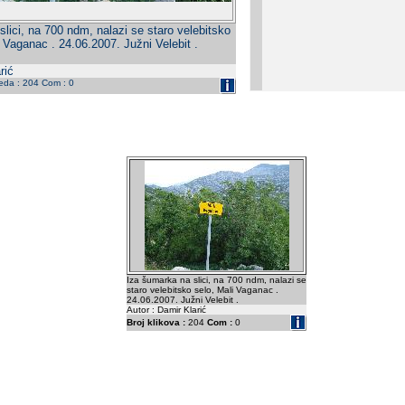
lici, na 700 ndm, nalazi se staro velebitsko
 Vaganac . 24.06.2007. Južni Velebit .
rić
leda : 204 Com : 0
Iza šumarka na slici, na 700 ndm, nalazi se
staro velebitsko selo, Mali Vaganac .
24.06.2007. Južni Velebit .
Autor : Damir Klarić
Broj klikova :
204
Com :
0