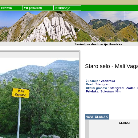
Turizam
VR panorame
Informacije
Zanimljive destinacije Hrvatska
Staro selo - Mali Vag
Zadarska
Županija :
Starigrad
Grad :
Starigrad
Zadar
B
Okolni gradovi :
,
,
Privlaka
Sukošan
Nin
,
,
ČLANCI