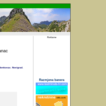
Reklame
anac
enkovac
Novigrad
,
,
Razmjena banera