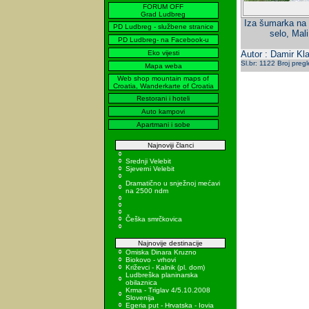
FORUM OFF
Grad Ludbreg
Iza šumarka na s
PD Ludbreg - službene stranice
selo, Mali
PD Ludbreg- na Facebook-u
Eko vijesti
Autor : Damir Kla
Sl.br: 1122 Broj preg
Mapa weba
Web shop mountain maps of
Croatia, Wanderkarte of Croatia
Restorani i hoteli
Auto kampovi
Apartmani i sobe
Najnoviji članci
Srednji Velebit
Sjeverni Velebit
Dramatično u snježnoj mećavi
na 2500 ndm
Češka smrčkovica
Najnovije destinacije
Omiska Dinara Kruzno
Biokovo - vrhovi
Križevci - Kalnik (pl. dom)
Ludbreška planinarska
obilaznica
Krma - Triglav 4/5.10.2008
Slovenija
Egeria put - Hrvatska - Iovia