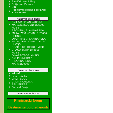
Sveti Vid - otok Pag
Spilja pod Zir - om
ZIR
Podkilavac-Mudna dol-Hahlići-
Kolac-Podki
Najnovije Web shop
SVILAJA, PLANINARSKA
MAPA ZEMLJOVID,1:25000,
HGSS
PROMINA , PLANINARSKA
MAPA, ZEMLJOVID , 1:25000
, HGSS
OTOK RAB , PLANINARSKA
MAPA, ZEMLJOVID, 1:25000
, HGSS
BRAČ BIKE, BICIKLOM PO
BRAČU, MAPA 1:45000,
HGSS
DINARA-TROGLAVSKA
SKUPINA-ZAPAD
,PLANINARSKA
MAPA,1:25000
Najnovije kampovi
admin1
camp mlaska
CAMP SEGET
CAMP VRANJICA
BELVEDERE
Diana & Josip
Interesantni linkovi
Planinarski forum
Destinacije po gledanosti