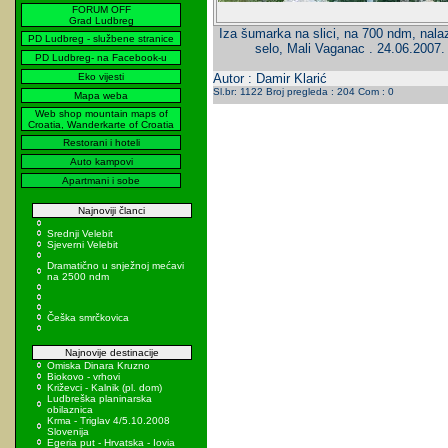
FORUM OFF
Grad Ludbreg
Iza šumarka na slici, na 700 ndm, nalaz
PD Ludbreg - službene stranice
selo, Mali Vaganac . 24.06.2007. 
PD Ludbreg- na Facebook-u
Eko vijesti
Autor : Damir Klarić
Sl.br: 1122 Broj pregleda : 204 Com : 0
Mapa weba
Web shop mountain maps of
Croatia, Wanderkarte of Croatia
Restorani i hoteli
Auto kampovi
Apartmani i sobe
Najnoviji članci
Srednji Velebit
Sjeverni Velebit
Dramatično u snježnoj mećavi
na 2500 ndm
Češka smrčkovica
Najnovije destinacije
Omiska Dinara Kruzno
Biokovo - vrhovi
Križevci - Kalnik (pl. dom)
Ludbreška planinarska
obilaznica
Krma - Triglav 4/5.10.2008
Slovenija
Egeria put - Hrvatska - Iovia