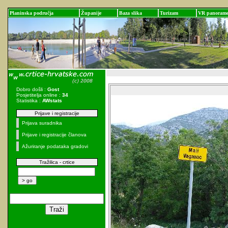
Planinska područja
Županije
Baza slika
Turizam
VR panoram
Dobro došli :
Gost
Posjetitelja online :
34
Statistika :
AWstats
Prijave i registracije
Prijava suradnika
Prijave i registracije članova
Ažuriranje podataka gradovi
Tražilica - crtice