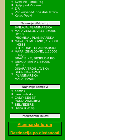
Sveti Vid - otok Pag
Spilja pod Zir - om
ZIR
Podkilavac-Mudna dol-Hahlići-
Kolac-Podki
Najnovije Web shop
SVILAJA, PLANINARSKA
MAPA ZEMLJOVID,1:25000,
HGSS
PROMINA , PLANINARSKA
MAPA, ZEMLJOVID , 1:25000
, HGSS
OTOK RAB , PLANINARSKA
MAPA, ZEMLJOVID, 1:25000
, HGSS
BRAČ BIKE, BICIKLOM PO
BRAČU, MAPA 1:45000,
HGSS
DINARA-TROGLAVSKA
SKUPINA-ZAPAD
,PLANINARSKA
MAPA,1:25000
Najnovije kampovi
admin1
camp mlaska
CAMP SEGET
CAMP VRANJICA
BELVEDERE
Diana & Josip
Interesantni linkovi
Planinarski forum
Destinacije po gledanosti