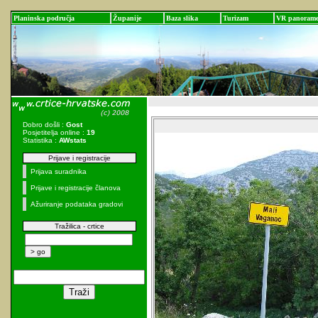
Planinska područja
Županije
Baza slika
Turizam
VR panoram
Dobro došli :
Gost
Posjetitelja online :
19
Statistika :
AWstats
Prijave i registracije
Prijava suradnika
Prijave i registracije članova
Ažuriranje podataka gradovi
Tražilica - crtice