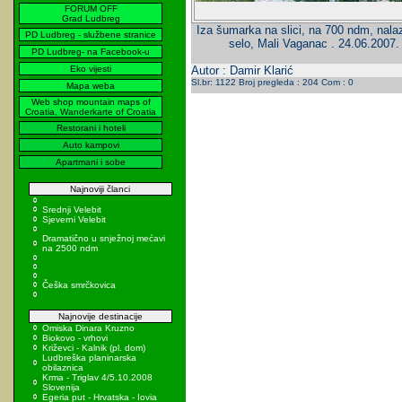
FORUM OFF
Grad Ludbreg
Iza šumarka na slici, na 700 ndm, nalaz
PD Ludbreg - službene stranice
selo, Mali Vaganac . 24.06.2007. 
PD Ludbreg- na Facebook-u
Eko vijesti
Autor : Damir Klarić
Sl.br: 1122 Broj pregleda : 204 Com : 0
Mapa weba
Web shop mountain maps of
Croatia, Wanderkarte of Croatia
Restorani i hoteli
Auto kampovi
Apartmani i sobe
Najnoviji članci
Srednji Velebit
Sjeverni Velebit
Dramatično u snježnoj mećavi
na 2500 ndm
Češka smrčkovica
Najnovije destinacije
Omiska Dinara Kruzno
Biokovo - vrhovi
Križevci - Kalnik (pl. dom)
Ludbreška planinarska
obilaznica
Krma - Triglav 4/5.10.2008
Slovenija
Egeria put - Hrvatska - Iovia