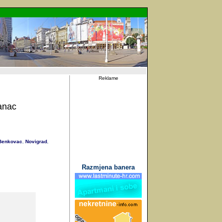
Reklame
anac
enkovac
Novigrad
,
,
Razmjena banera