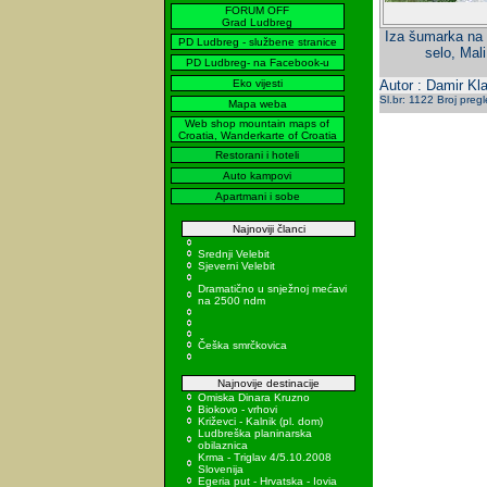
FORUM OFF
Grad Ludbreg
Iza šumarka na s
PD Ludbreg - službene stranice
selo, Mali
PD Ludbreg- na Facebook-u
Eko vijesti
Autor : Damir Kla
Sl.br: 1122 Broj preg
Mapa weba
Web shop mountain maps of
Croatia, Wanderkarte of Croatia
Restorani i hoteli
Auto kampovi
Apartmani i sobe
Najnoviji članci
Srednji Velebit
Sjeverni Velebit
Dramatično u snježnoj mećavi
na 2500 ndm
Češka smrčkovica
Najnovije destinacije
Omiska Dinara Kruzno
Biokovo - vrhovi
Križevci - Kalnik (pl. dom)
Ludbreška planinarska
obilaznica
Krma - Triglav 4/5.10.2008
Slovenija
Egeria put - Hrvatska - Iovia