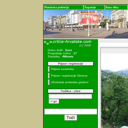
Planinska područja
Županije
Baza slika
Dobro došli :
Gost
Posjetitelja online :
17
Statistika :
AWstats
Prijave i registracije
Prijava suradnika
Prijave i registracije članova
Ažuriranje podataka gradovi
Tražilica - crtice