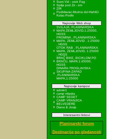
Sveti Vid - otok Pag
Spilja pod Zir - om
ZIR
Podkilavac-Mudna dol-Hahlići-
Kolac-Podki
Najnovije Web shop
SVILAJA, PLANINARSKA
MAPA ZEMLJOVID,1:25000,
HGSS
PROMINA , PLANINARSKA
MAPA, ZEMLJOVID , 1:25000
, HGSS
OTOK RAB , PLANINARSKA
MAPA, ZEMLJOVID, 1:25000
, HGSS
BRAČ BIKE, BICIKLOM PO
BRAČU, MAPA 1:45000,
HGSS
DINARA-TROGLAVSKA
SKUPINA-ZAPAD
,PLANINARSKA
MAPA,1:25000
Najnovije kampovi
admin1
camp mlaska
CAMP SEGET
CAMP VRANJICA
BELVEDERE
Diana & Josip
Interesantni linkovi
Planinarski forum
Destinacije po gledanosti