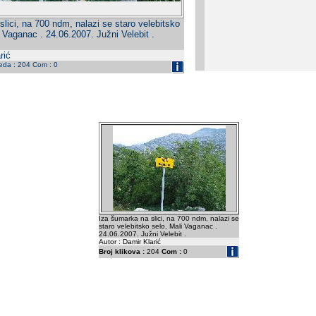
lici, na 700 ndm, nalazi se staro velebitsko
 Vaganac . 24.06.2007. Južni Velebit .
rić
leda : 204 Com : 0
Iza šumarka na slici, na 700 ndm, nalazi se
staro velebitsko selo, Mali Vaganac .
24.06.2007. Južni Velebit .
Autor : Damir Klarić
Broj klikova :
204
Com :
0