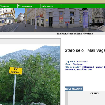
Turizam
VR panorame
Informacije
Zanimljive destinacije Hrvatska
Staro selo - Mali Vag
Zadarska
Županija :
Starigrad
Grad :
Starigrad
Zadar
B
Okolni gradovi :
,
,
Privlaka
Sukošan
Nin
,
,
ČLANCI