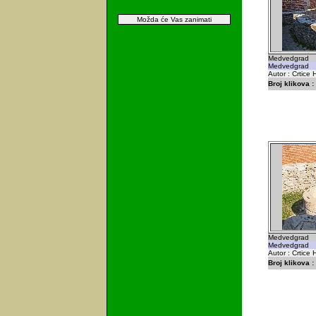
Možda će Vas zanimati
Medvedgrad
Medvedgrad
Autor : Crtice
Broj klikova :
Medvedgrad
Medvedgrad
Autor : Crtice
Broj klikova :