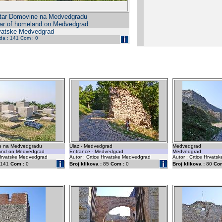
tar Domovine na Medvedgradu
tar of homeland on Medvedgrad
rvatske Medvedgrad
eda : 141 Com : 0
ne na Medvedgradu
Ulaz - Medvedgrad
Medvedgrad
land on Medvedgrad
Entrance - Medvedgrad
Medvedgrad
 Hrvatske Medvedgrad
Autor : Crtice Hrvatske Medvedgrad
Autor : Crtice Hrvat
141
Com :
0
Broj klikova :
85
Com :
0
Broj klikova :
80
Com