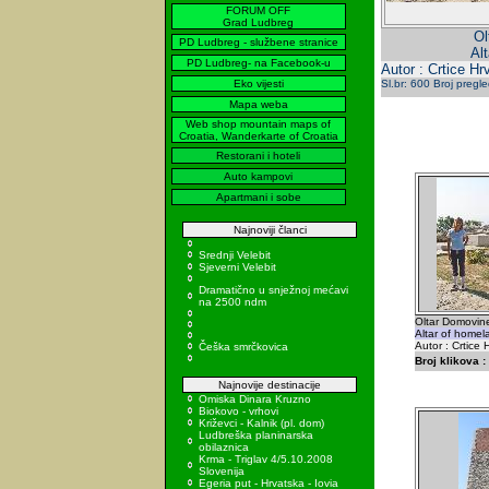
FORUM OFF
Grad Ludbreg
Ol
PD Ludbreg - službene stranice
Al
PD Ludbreg- na Facebook-u
Autor : Crtice H
Eko vijesti
Sl.br: 600 Broj pregl
Mapa weba
Web shop mountain maps of
Croatia, Wanderkarte of Croatia
Restorani i hoteli
Auto kampovi
Apartmani i sobe
Najnoviji članci
Srednji Velebit
Sjeverni Velebit
Dramatično u snježnoj mećavi
na 2500 ndm
Oltar Domovi
Altar of home
Autor : Crtice
Češka smrčkovica
Broj klikova :
Najnovije destinacije
Omiska Dinara Kruzno
Biokovo - vrhovi
Križevci - Kalnik (pl. dom)
Ludbreška planinarska
obilaznica
Krma - Triglav 4/5.10.2008
Slovenija
Egeria put - Hrvatska - Iovia