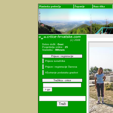
Planinska područja
Županije
Baza slika
Dobro došli :
Gost
Posjetitelja online :
25
Statistika :
AWstats
Prijave i registracije
Prijava suradnika
Prijave i registracije članova
Ažuriranje podataka gradovi
Tražilica - crtice