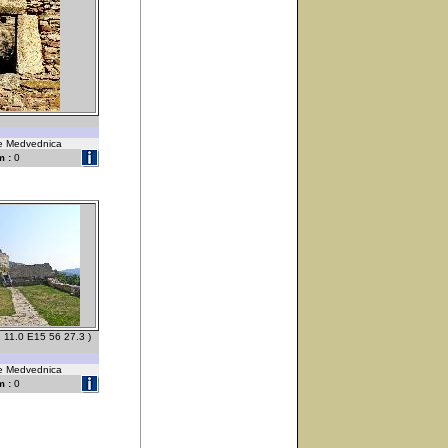
ske Medvednica
 :
0
 11.0 E15 56 27.3 )
ske Medvednica
 :
0