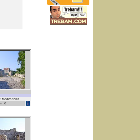
ske Medvednica
 :
0