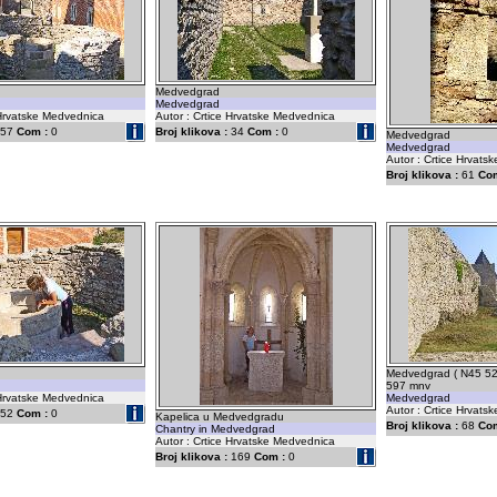
Medvedgrad
Medvedgrad
 Hrvatske Medvednica
Autor : Crtice Hrvatske Medvednica
57
Com :
0
Broj klikova :
34
Com :
0
Medvedgrad
Medvedgrad
Autor : Crtice Hrvat
Broj klikova :
61
Com
Medvedgrad ( N45 52
597 mnv
 Hrvatske Medvednica
Medvedgrad
Autor : Crtice Hrvat
52
Com :
0
Kapelica u Medvedgradu
Broj klikova :
68
Com
Chantry in Medvedgrad
Autor : Crtice Hrvatske Medvednica
Broj klikova :
169
Com :
0