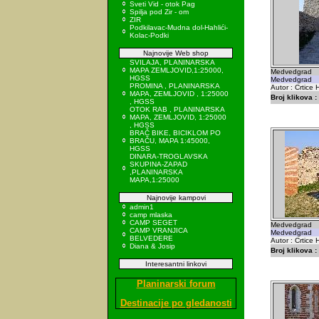
Sveti Vid - otok Pag
Spilja pod Zir - om
ZIR
Podkilavac-Mudna dol-Hahlići-
Kolac-Podki
Najnovije Web shop
SVILAJA, PLANINARSKA
MAPA ZEMLJOVID,1:25000,
Medvedgrad
HGSS
Medvedgrad
PROMINA , PLANINARSKA
Autor : Crtice
MAPA, ZEMLJOVID , 1:25000
Broj klikova :
, HGSS
OTOK RAB , PLANINARSKA
MAPA, ZEMLJOVID, 1:25000
, HGSS
BRAČ BIKE, BICIKLOM PO
BRAČU, MAPA 1:45000,
HGSS
DINARA-TROGLAVSKA
SKUPINA-ZAPAD
,PLANINARSKA
MAPA,1:25000
Najnovije kampovi
admin1
camp mlaska
CAMP SEGET
Medvedgrad
CAMP VRANJICA
Medvedgrad
BELVEDERE
Autor : Crtice
Diana & Josip
Broj klikova :
Interesantni linkovi
Planinarski forum
Destinacije po gledanosti