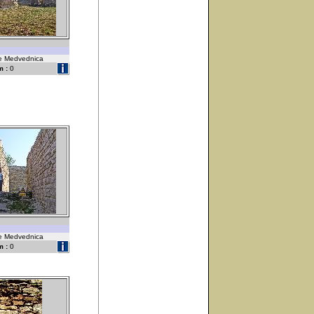
ske Medvednica
 :
0
ske Medvednica
 :
0