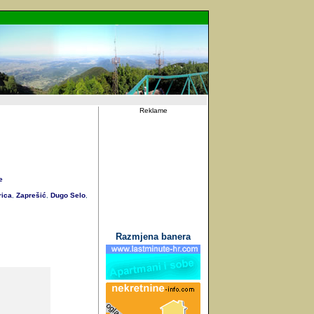
Reklame
e
rica
Zaprešić
Dugo Selo
,
,
,
Razmjena banera