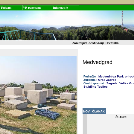
Turizam
VR panorame
Informacije
Zanimljive destinacije Hrvatska
Medvedgrad
Medvednica Park prirod
Područje :
Grad Zagreb
Županija :
Zagreb
Velika Go
Okolni gradovi :
,
Stubičke Toplice
ČLANCI