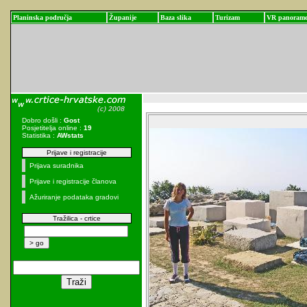
Planinska područja
Županije
Baza slika
Turizam
VR panoram
Dobro došli :
Gost
Posjetitelja online :
19
Statistika :
AWstats
Prijave i registracije
Prijava suradnika
Prijave i registracije članova
Ažuriranje podataka gradovi
Tražilica - crtice