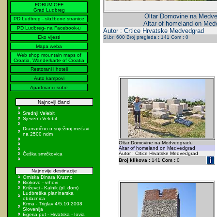
FORUM OFF
Grad Ludbreg
Oltar Domovine na Medv
PD Ludbreg - službene stranice
Altar of homeland on Med
PD Ludbreg- na Facebook-u
Autor : Crtice Hrvatske Medvedgrad
Eko vijesti
Sl.br: 600 Broj pregleda : 141 Com : 0
Mapa weba
Web shop mountain maps of
Croatia, Wanderkarte of Croatia
Restorani i hoteli
Auto kampovi
Apartmani i sobe
Najnoviji članci
Srednji Velebit
Sjeverni Velebit
Dramatično u snježnoj mećavi
na 2500 ndm
Oltar Domovine na Medvedgradu
Altar of homeland on Medvedgrad
Autor : Crtice Hrvatske Medvedgrad
Češka smrčkovica
Broj klikova :
141
Com :
0
Najnovije destinacije
Omiska Dinara Kruzno
Biokovo - vrhovi
Križevci - Kalnik (pl. dom)
Ludbreška planinarska
obilaznica
Krma - Triglav 4/5.10.2008
Slovenija
Egeria put - Hrvatska - Iovia