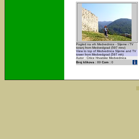
Pogled na vrh Medvednice - Sljeme i TV
toranj from Medvedgrad (597 mnv)
View to top of Medvednica Sljeme and TV
tower from Medvedgrad (597 mh)
Autor : Crtice Hrvatske Medvednica
Broj klikova :
89
Com :
0