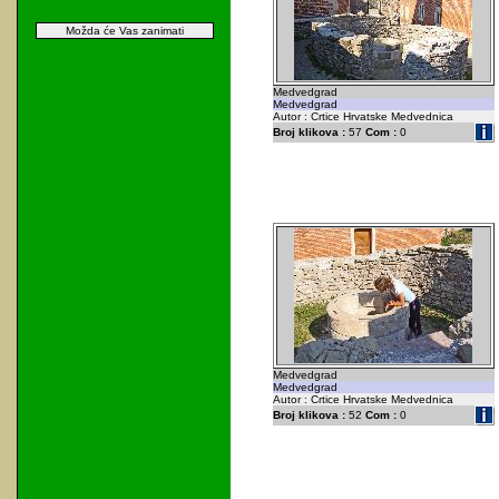
Možda će Vas zanimati
Medvedgrad
Medvedgrad
Autor : Crtice Hrvatske Medvednica
Broj klikova :
57
Com :
0
Medvedgrad
Medvedgrad
Autor : Crtice Hrvatske Medvednica
Broj klikova :
52
Com :
0