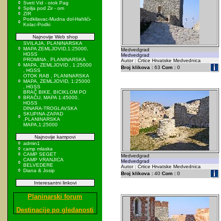
Sveti Vid - otok Pag
Spilja pod Zir - om
ZIR
Podkilavac-Mudna dol-Hahlići-
Kolac-Podki
Najnovije Web shop
SVILAJA, PLANINARSKA
MAPA ZEMLJOVID,1:25000,
Medvedgrad
HGSS
Medvedgrad
PROMINA , PLANINARSKA
Autor : Crtice Hrvatske Medvednica
MAPA, ZEMLJOVID , 1:25000
Broj klikova :
63
Com :
0
, HGSS
OTOK RAB , PLANINARSKA
MAPA, ZEMLJOVID, 1:25000
, HGSS
BRAČ BIKE, BICIKLOM PO
BRAČU, MAPA 1:45000,
HGSS
DINARA-TROGLAVSKA
SKUPINA-ZAPAD
,PLANINARSKA
MAPA,1:25000
Najnovije kampovi
admin1
camp mlaska
CAMP SEGET
Medvedgrad
CAMP VRANJICA
Medvedgrad
BELVEDERE
Autor : Crtice Hrvatske Medvednica
Diana & Josip
Broj klikova :
40
Com :
0
Interesantni linkovi
Planinarski forum
Destinacije po gledanosti