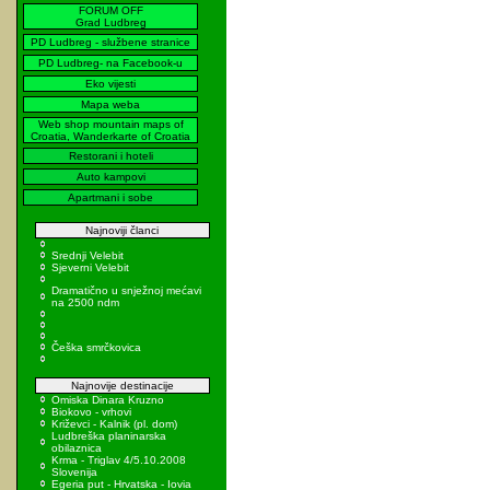
FORUM OFF
Grad Ludbreg
PD Ludbreg - službene stranice
PD Ludbreg- na Facebook-u
Eko vijesti
Mapa weba
Web shop mountain maps of
Croatia, Wanderkarte of Croatia
Restorani i hoteli
Auto kampovi
Apartmani i sobe
Najnoviji članci
Srednji Velebit
Sjeverni Velebit
Dramatično u snježnoj mećavi
na 2500 ndm
Češka smrčkovica
Najnovije destinacije
Omiska Dinara Kruzno
Biokovo - vrhovi
Križevci - Kalnik (pl. dom)
Ludbreška planinarska
obilaznica
Krma - Triglav 4/5.10.2008
Slovenija
Egeria put - Hrvatska - Iovia