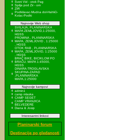
Sveti Vid - otok Pag
Spilja pod Zir - om
ZIR
Podkilavac-Mudna dol-Hahlići-
Kolac-Podki
Najnovije Web shop
SVILAJA, PLANINARSKA
MAPA ZEMLJOVID,1:25000,
HGSS
PROMINA , PLANINARSKA
MAPA, ZEMLJOVID , 1:25000
, HGSS
OTOK RAB , PLANINARSKA
MAPA, ZEMLJOVID, 1:25000
, HGSS
BRAČ BIKE, BICIKLOM PO
BRAČU, MAPA 1:45000,
HGSS
DINARA-TROGLAVSKA
SKUPINA-ZAPAD
,PLANINARSKA
MAPA,1:25000
Najnovije kampovi
admin1
camp mlaska
CAMP SEGET
CAMP VRANJICA
BELVEDERE
Diana & Josip
Interesantni linkovi
Planinarski forum
Destinacije po gledanosti