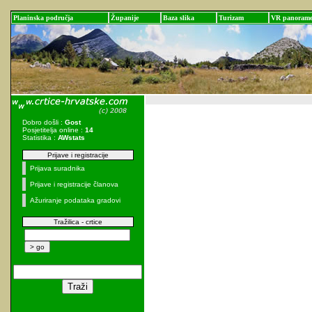
Planinska područja
Županije
Baza slika
Turizam
VR panoram
Dobro došli :
Gost
Posjetitelja online :
14
Statistika :
AWstats
Prijave i registracije
Prijava suradnika
Prijave i registracije članova
Ažuriranje podataka gradovi
Tražilica - crtice